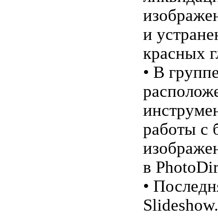
изображе
и устране
красных г
• В группе
располож
инструме
работы с 
изображе
в PhotoDir
• Последн
Slideshow