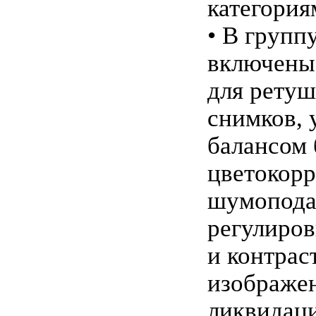
категория
• В групп
включены
для рету
снимков, 
балансом 
цветокорр
шумопода
регулиров
и контрас
изображен
ликвидац