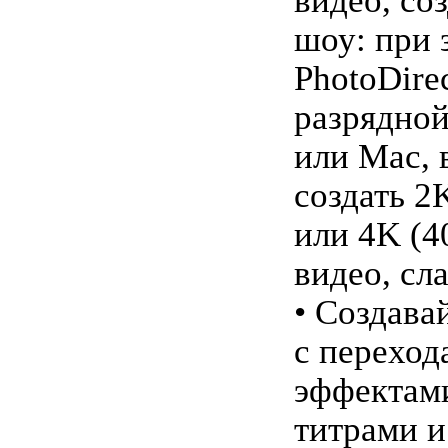
видео, со
шоу: при 
PhotoDirec
разрядно
или Mac, 
создать 2
или 4K (4
видео, сл
• Создава
с переход
эффектам
титрами 