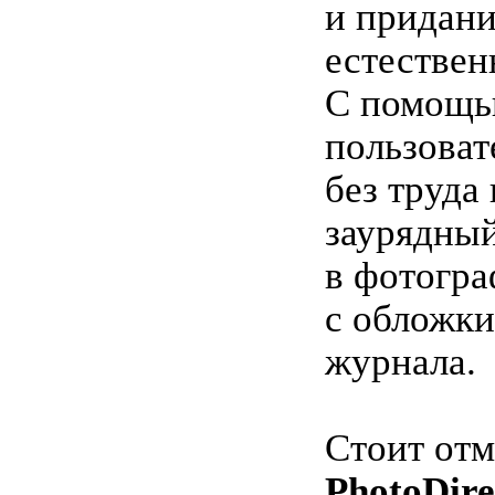
и придани
естествен
С помощь
пользоват
без труда
заурядны
в фотогр
с обложки
журнала.
Стоит отм
PhotoDire