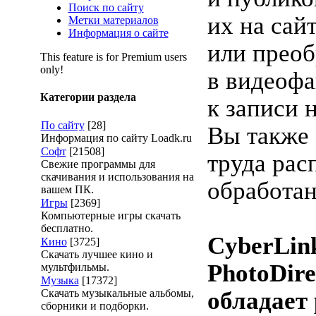
Поиск по сайту
их на сай
Метки материалов
Информация о сайте
или преоб
This feature is for Premium users
only!
в видеофа
Категории раздела
к записи 
По сайту
[28]
Вы также 
Информация по сайту Loadk.ru
Софт
[21508]
труда рас
Свежие программы для
скачивания и использования на
обработа
вашем ПК.
Игры
[2369]
Компьютерные игры скачать
бесплатно.
CyberLin
Кино
[3725]
Скачать лучшее кино и
PhotoDire
мультфильмы.
Музыка
[17372]
Скачать музыкальные альбомы,
обладает
сборники и подборки.