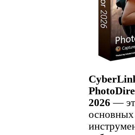
CyberLin
PhotoDire
2026
— эт
основных
инструмен