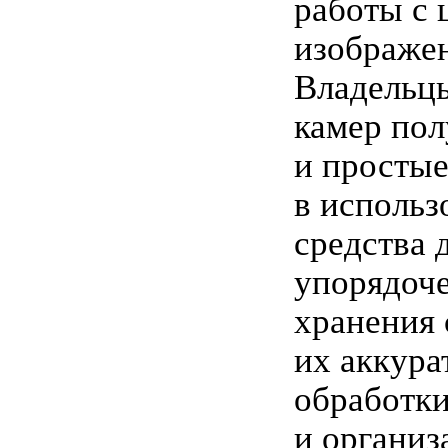
работы с
изображе
Владельц
камер по
и просты
в использ
средства 
упорядоч
хранения 
их аккура
обработк
и организ