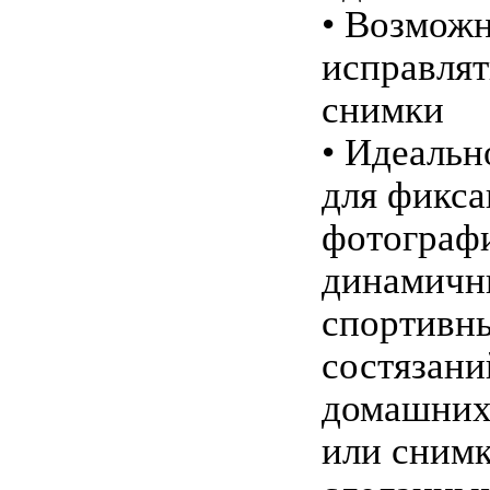
• Возмож
исправля
снимки
• Идеальн
для фикс
фотограф
динамичн
спортивн
состязани
домашних
или снимк