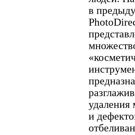
в предыд
PhotoDire
представл
множеств
«космети
инструмен
предназн
разглажив
удаления
и дефекто
отбеливан