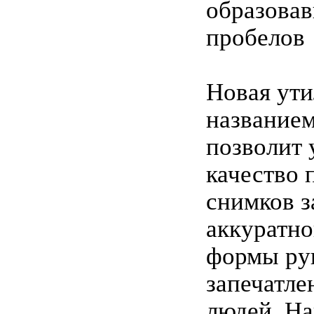
образова
пробелов
Новая ути
названием
позволит
качество 
снимков з
аккуратно
формы рук
запечатле
людей. На