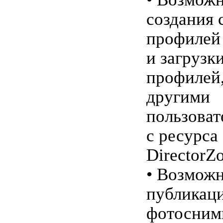
создания 
профилей
и загрузк
профилей
другими
пользоват
с ресурса
DirectorZ
• Возмож
публикац
фотосним