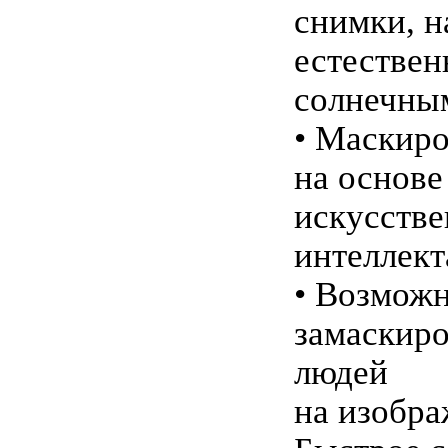
снимки, 
естестве
солнечным
• Маскир
на основе
искусстве
интеллект
• Возможн
замаскиро
людей
на изобра