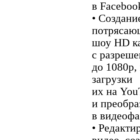
в Facebook
• Создани
потрясаю
шоу HD к
с разреш
до 1080p,
загрузки
их на You
и преобра
в видеоф
• Редакти