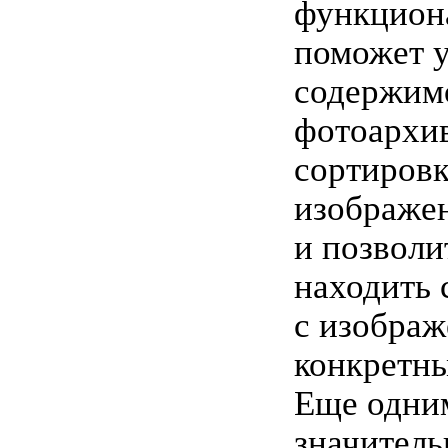
функцион
поможет 
содержим
фотоархив
сортиров
изображе
и позволи
находить
с изобра
конкретны
Еще одни
значител