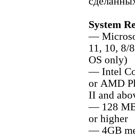
сделанных
System R
— Micros
11, 10, 8/8
OS only)
— Intel Co
or AMD 
II and abo
— 128 M
or higher
— 4GB m