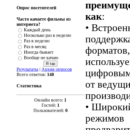
преимуще
Опрос посетителей
как
:
Часто качаете фильмы из
интернета?
• Встроен
Каждый день
Несколько раз в неделю
поддержк
Раз в неделю
Раз в месяц
форматов,
Иногда бывает
Вообще не качаю
использу
Результаты
|
Архив опросов
цифровым
Всего ответов:
148
от ведущ
Статистика
производи
Онлайн всего:
1
• Широки
Гостей:
1
Пользователей:
0
режимов
предварит