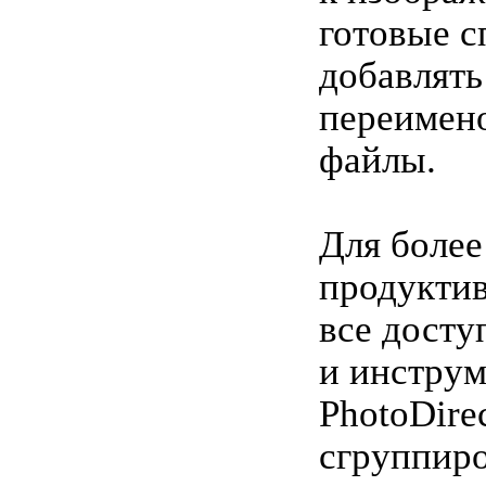
готовые с
добавлять
переимен
файлы.
Для более
продукти
все дост
и инстру
PhotoDire
сгруппир