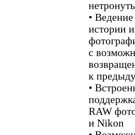
нетронут
• Ведение
истории 
фотограф
с возмож
возвраще
к предыд
• Встроен
поддержк
RAW фото
и Nikon
• Возмож