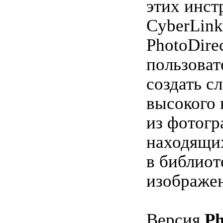
этих инст
CyberLink
PhotoDire
пользоват
создать с
высокого 
из фотогр
находящи
в библиот
изображе
Версия
Ph