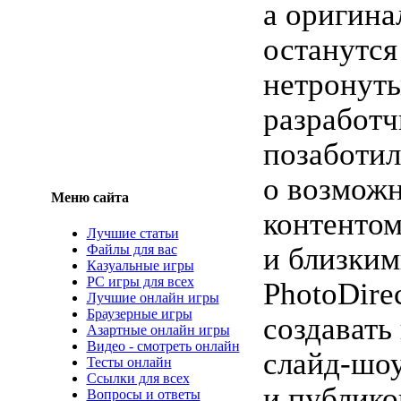
а оригина
останутся
нетронуты
разработч
позаботил
о возмож
Меню сайта
контентом
Лучшие статьи
Файлы для вас
и близким
Казуальные игры
PC игры для всех
PhotoDire
Лучшие онлайн игры
Браузерные игры
создавать
Азартные онлайн игры
Видео - смотреть онлайн
слайд-шо
Тесты онлайн
Ссылки для всех
и публико
Вопросы и ответы