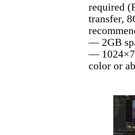
required (
transfer, 
recommen
— 2GB spa
— 1024×76
color or a