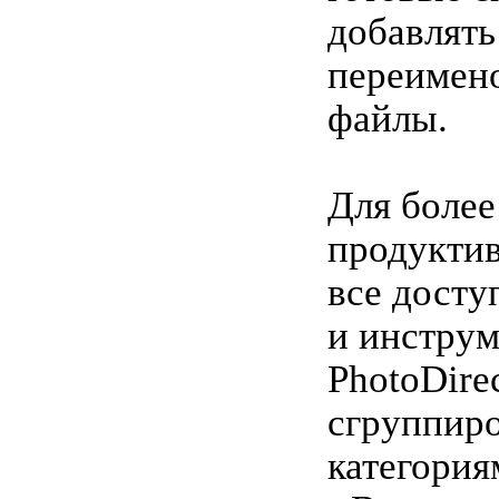
добавлять
переимен
файлы.
Для более
продукти
все дост
и инстру
PhotoDire
сгруппир
категория