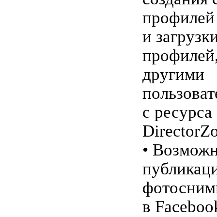
профилей
и загрузк
профилей
другими
пользоват
с ресурса
DirectorZ
• Возмож
публикац
фотосним
в Facebook