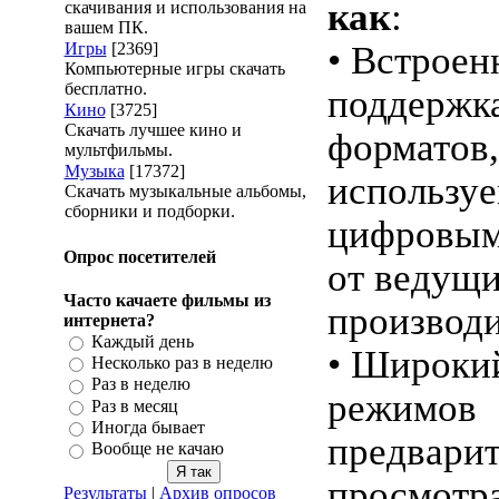
как
:
скачивания и использования на
вашем ПК.
Игры
[2369]
• Встроен
Компьютерные игры скачать
бесплатно.
поддержк
Кино
[3725]
Скачать лучшее кино и
форматов,
мультфильмы.
Музыка
[17372]
использу
Скачать музыкальные альбомы,
сборники и подборки.
цифровым
Опрос посетителей
от ведущ
Часто качаете фильмы из
производи
интернета?
Каждый день
• Широки
Несколько раз в неделю
Раз в неделю
режимов
Раз в месяц
Иногда бывает
предварит
Вообще не качаю
просмотр
Результаты
|
Архив опросов