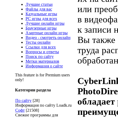
Лучшие статьи
или преоб
Файлы для вас
Казуальные игры
в видеофа
PC игры для всех
Лучшие онлайн игры
к записи 
Браузерные игры
Азартные онлайн игры
Вы также 
Видео - смотреть онлайн
Тесты онлайн
Ссылки для всех
труда рас
Вопросы и ответы
Поиск по сайту
обработа
Метки материалов
Информация о сайте
This feature is for Premium users
CyberLin
only!
PhotoDire
Категории раздела
обладает
По сайту
[28]
Информация по сайту Loadk.ru
преимуще
Софт
[21508]
Свежие программы для