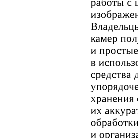
работы с
изображе
Владельц
камер по
и просты
в использ
средства 
упорядоч
хранения 
их аккура
обработк
и организ