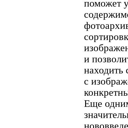
поможет 
содержим
фотоархив
сортиров
изображе
и позволи
находить
с изобра
конкретны
Еще одни
значител
нововвед