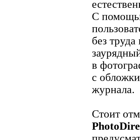
естествен
С помощь
пользоват
без труда
заурядны
в фотогр
с обложки
журнала.
Стоит отм
PhotoDire
предусма