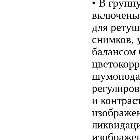
• В групп
включены
для рету
снимков, 
балансом 
цветокорр
шумопода
регулиров
и контрас
изображен
ликвидац
изображе