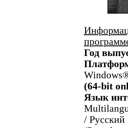
Информац
программ
Год выпу
Платфор
Windows® 
(64-bit on
Язык инт
Multilangu
/ Русский