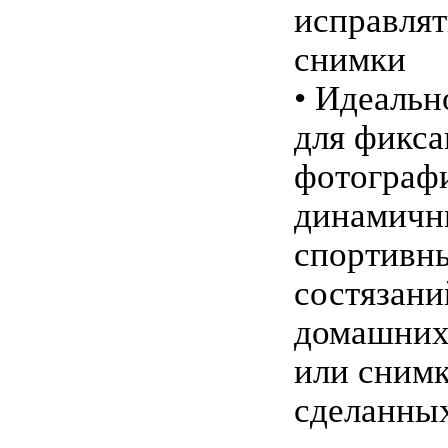
исправля
снимки
• Идеальн
для фикс
фотограф
динамичн
спортивн
состязани
домашних
или снимк
сделанных