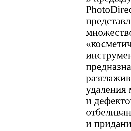
PhotoDire
представл
множеств
«космети
инструмен
предназн
разглажив
удаления
и дефекто
отбеливан
и придани