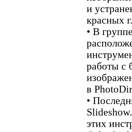
и устране
красных г
• В группе
располож
инструме
работы с 
изображе
в PhotoDir
• Последн
Slideshow
этих инст