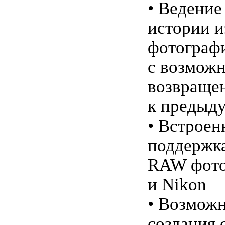
• Ведение
истории 
фотограф
с возмож
возвраще
к предыд
• Встроен
поддержк
RAW фото
и Nikon
• Возмож
создания 