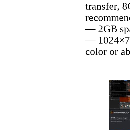
transfer, 
recommen
— 2GB spa
— 1024×76
color or a