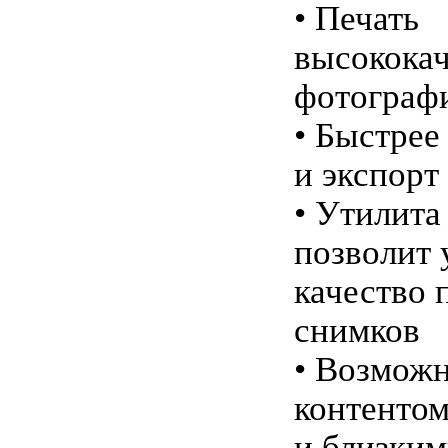
• Печать
высокока
фотограф
• Быстрее
и экспорт
• Утилита
позволит
качество 
снимков
• Возмож
контентом
и близким