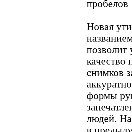
пробелов
Новая ути
названием
позволит
качество 
снимков з
аккуратно
формы рук
запечатле
людей. На
в предыд