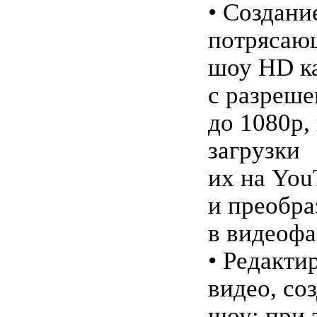
• Создани
потрясаю
шоу HD к
с разреш
до 1080p,
загрузки
их на You
и преобра
в видеоф
• Редакти
видео, со
шоу: при 