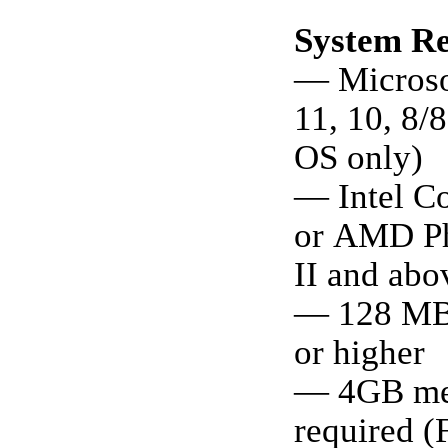
System R
— Micros
11, 10, 8/8
OS only)
— Intel Co
or AMD 
II and abo
— 128 M
or higher
— 4GB m
required (