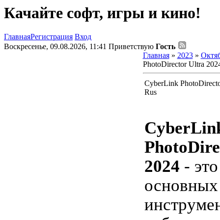
Качайте софт, игры и кино!
Главная
Регистрация
Вход
Воскресенье, 09.08.2026, 11:41
Приветствую
Гость
Главная
»
2023
»
Октя
PhotoDirector Ultra 202
CyberLink PhotoDirecto
Rus
CyberLin
PhotoDire
2024
- это
основных
инструмен