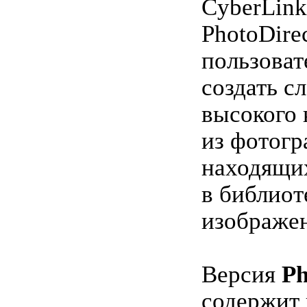
CyberLink
PhotoDire
пользоват
создать с
высокого 
из фотогр
находящи
в библиот
изображе
Версия
Ph
содержит 