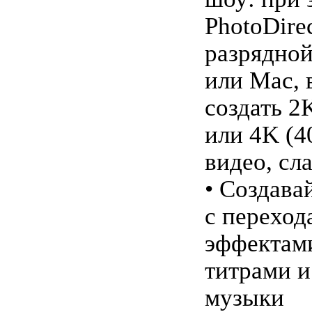
PhotoDirec
разрядно
или Mac, 
создать 2
или 4K (4
видео, сл
• Создава
с переход
эффектам
титрами 
музыки