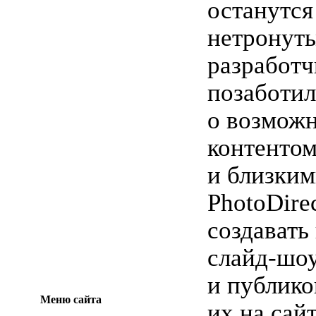
останутся
нетронуты
разработч
позаботил
о возмож
контентом
и близким
PhotoDire
создавать
слайд-шо
и публико
Меню сайта
их на сай