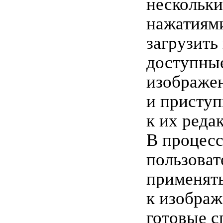
нескольк
нажатиями
загрузить
доступны
изображе
и приступ
к их реда
В процесс
пользоват
применят
к изобра
готовые с