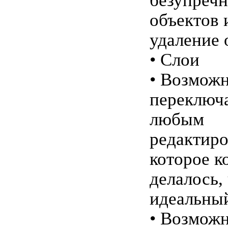
безупречн
объектов 
удаление 
• Слои
• Возможн
переключ
любым
редактиро
которое к
делалось,
идеальный
• Возмож