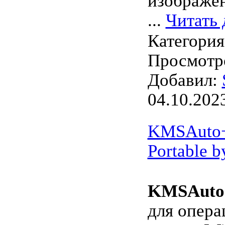
изображен
...
Читать 
Категори
Просмотро
Добавил:
04.10.202
KMSAuto++
Portable b
KMSAuto
для опер