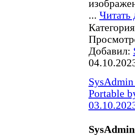
изображен
...
Читать 
Категори
Просмотро
Добавил:
04.10.202
SysAdmin 
Portable b
03.10.202
SysAdmin