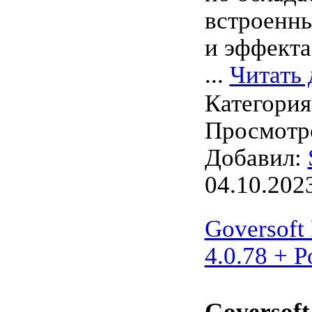
встроенн
и эффекта
...
Читать 
Категори
Просмотро
Добавил:
04.10.202
Goversoft 
4.0.78 + P
Goversoft