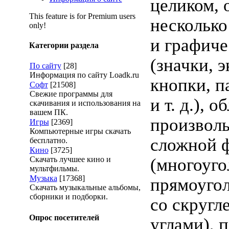
целиком, 
This feature is for Premium users
несколько
only!
и графиче
Категории раздела
(значки, 
По сайту
[28]
Информация по сайту Loadk.ru
кнопки, п
Софт
[21508]
Свежие программы для
и т. д.), о
скачивания и использования на
вашем ПК.
произвол
Игры
[2369]
Компьютерные игры скачать
сложной 
бесплатно.
Кино
[3725]
Скачать лучшее кино и
(многоуго
мультфильмы.
Музыка
[17368]
прямоуго
Скачать музыкальные альбомы,
сборники и подборки.
со скруг
Опрос посетителей
углами), 