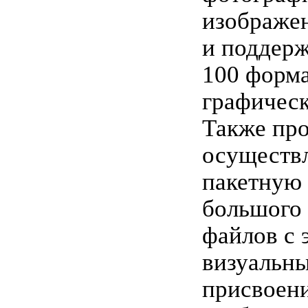
изображе
и поддерж
100 форм
графическ
Также пр
осуществ
пакетную
большого 
файлов с
визуальн
присвоен