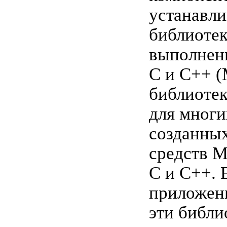
устанавли
библиоте
выполнени
C и C++ 
библиоте
для многи
созданны
средств M
C и C++. 
приложени
эти библи