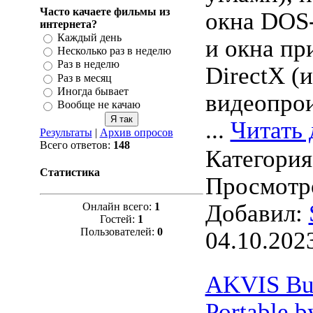
Часто качаете фильмы из
окна DOS
интернета?
Каждый день
и окна п
Несколько раз в неделю
Раз в неделю
DirectX (
Раз в месяц
Иногда бывает
видеопрои
Вообще не качаю
...
Читать 
Результаты
|
Архив опросов
Всего ответов:
148
Категори
Статистика
Просмотро
Добавил:
Онлайн всего:
1
Гостей:
1
Пользователей:
0
04.10.202
AKVIS Bu
Portable b