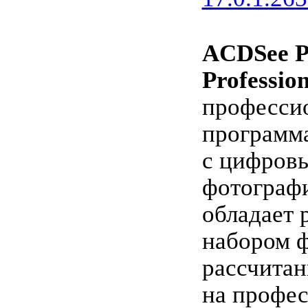
ACDSee P
Professio
професси
программа
с цифров
фотографи
обладает
набором 
рассчита
на профе