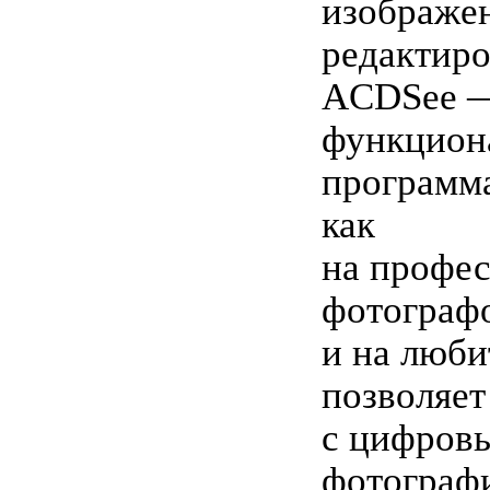
изображе
редактиро
ACDSee 
функцион
программа
как
на профе
фотографо
и на люби
позволяет
с цифров
фотограф