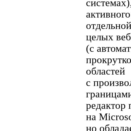
системах)
активного
отдельной
целых веб
(с автома
прокрутко
областей
с произв
границам
редактор 
на Microso
но облада