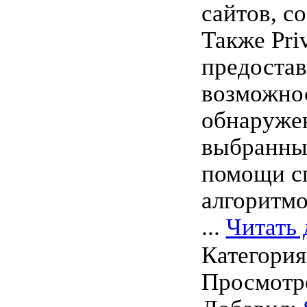
сайтов, co
Также Pri
предостав
возможнос
обнаруже
выбранны
помощи с
алгоритмо
...
Читать 
Категори
Просмотро