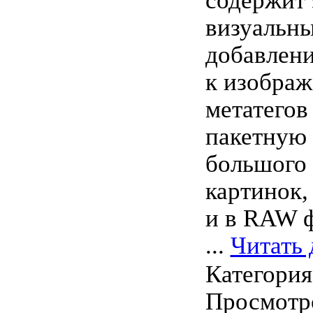
содержит
визуальн
добавлен
к изобра
метатегов
пакетную
большого 
картинок,
и в RAW 
...
Читать 
Категори
Просмотро