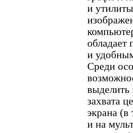
и утилиты
изображен
компьютер
обладает
и удобны
Среди ос
возможнос
выделить
захвата ц
экрана (в 
и на мул