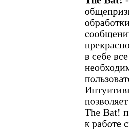
The Bat!
-
общеприз
обработк
сообщений
прекрасн
в себе все
необходи
пользоват
Интуитив
позволяет
The Bat! 
к работе 