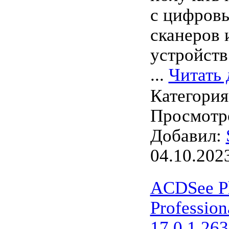
с цифровы
сканеров 
устройств
...
Читать 
Категори
Просмотро
Добавил:
04.10.202
ACDSee Ph
Profession
17.0.1.26