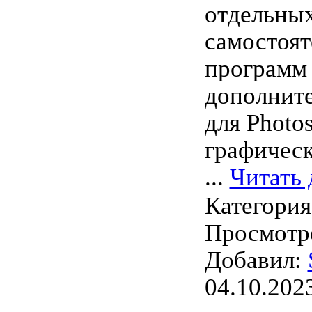
отдельны
самостоя
программ 
дополнит
для Photo
графическ
...
Читать 
Категори
Просмотро
Добавил:
04.10.202