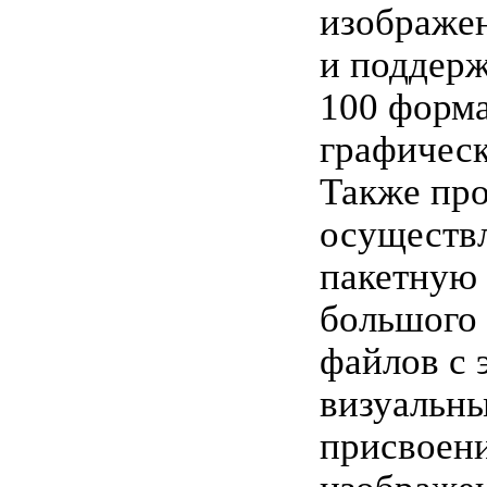
изображе
и поддерж
100 форм
графическ
Также пр
осуществ
пакетную
большого 
файлов с
визуальн
присвоен