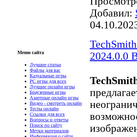
Просмотро
Добавил:
04.10.202
TechSmith
Меню сайта
2024.0.0 B
Лучшие статьи
Файлы для вас
Казуальные игры
TechSmith
PC игры для всех
Лучшие онлайн игры
предлагае
Браузерные игры
Азартные онлайн игры
неограни
Видео - смотреть онлайн
Тесты онлайн
возможнос
Ссылки для всех
Вопросы и ответы
изображе
Поиск по сайту
Метки материалов
Информация о сайте