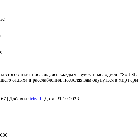
se
o
s
ы этого стиля, наслаждаясь каждым звуком и мелодией. “Soft Sha
его отдыха и расслабления, позволяя вам окунуться в мир гарм
167 | Добавил:
trigall
| Дата:
31.10.2023
#636