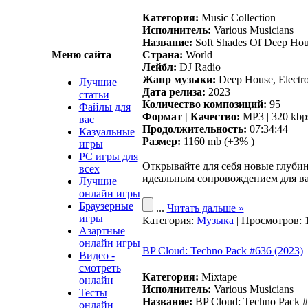
Категория:
Music Collection
Исполнитель:
Various Musicians
Название:
Soft Shades Of Deep Hou
Меню сайта
Страна:
World
Лейбл:
DJ Radio
Жанр музыки:
Deep House, Electr
Лучшие
Дата релиза:
2023
статьи
Количество композиций:
95
Файлы для
Формат | Качество:
MP3 | 320 kbp
вас
Продолжительность:
07:34:44
Казуальные
Размер:
1160 mb (+3% )
игры
PC игры для
Открывайте для себя новые глубин
всех
идеальным сопровождением для ваш
Лучшие
онлайн игры
Браузерные
...
Читать дальше »
игры
Категория:
Музыка
| Просмотров: 
Азартные
онлайн игры
BP Cloud: Techno Pack #636 (2023)
Видео -
смотреть
Категория:
Mixtape
онлайн
Исполнитель:
Various Musicians
Тесты
Название:
BP Cloud: Techno Pack 
онлайн