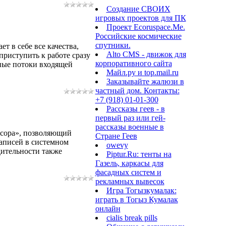
Создание СВОИХ
игровых проектов для ПК
Проект Ecoruspace.Me.
Российские космические
спутники.
 в себе все качества,
Alto CMS - движок для
риступить к работе сразу
корпоративного сайта
ные потоки входящей
Майл.ру и top.mail.ru
Заказывайте жалюзи в
частный дом. Контакты:
+7 (918) 01-01-300
Рассказы геев - в
первый раз или гей-
рассказы военные в
усора», позволяющий
Стране Геев
записей в системном
owevy
дительности также
Piptur.Ru: тенты на
Газель, каркасы для
фасадных систем и
рекламных вывесок
Игра Тогызкумалак:
играть в Тогыз Кумалак
онлайн
cialis break pills