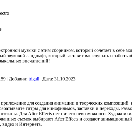
ectro
s
ектронной музыки с этим сборником, который сочетает в себе мо
ый звуковой ландшафт, который заставит вас слушать и забыть о
зыкальных впечатлений!
159 | Добавил:
trigall
| Дата:
31.10.2023
 приложение для создания анимации и творческих композиций, 
рабатывайте титры для кинофильмов, заставки и переходы. Разв
готипы. Для After Effects нет ничего невозможного. Художник
ванных съемок выбирают After Effects и создают анимационный
, видео и Интернета.