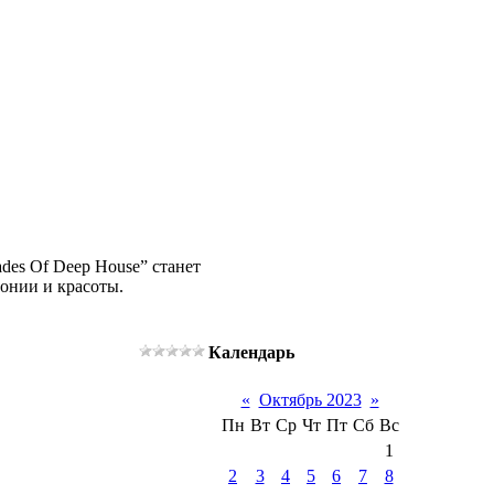
des Of Deep House” станет
онии и красоты.
Календарь
«
Октябрь 2023
»
Пн
Вт
Ср
Чт
Пт
Сб
Вс
1
2
3
4
5
6
7
8