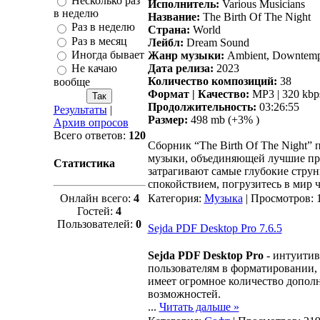
Несколько раз
Исполнитель:
Various Musicians
в неделю
Название:
The Birth Of The Night
Раз в неделю
Страна:
World
Раз в месяц
Лейбл:
Dream Sound
Иногда бывает
Жанр музыки:
Ambient, Downtemp
Дата релиза:
2023
Не качаю
Количество композиций:
38
вообще
Формат | Качество:
MP3 | 320 kbp
Продолжительность:
03:26:55
Результаты
|
Размер:
498 mb (+3% )
Архив опросов
Всего ответов:
120
Сборник “The Birth Of The Night”
музыки, объединяющей лучшие про
Статистика
затрагивают самые глубокие стру
спокойствием, погрузитесь в мир 
Онлайн всего:
4
Категория:
Музыка
| Просмотров: 
Гостей:
4
Пользователей:
0
Sejda PDF Desktop Pro 7.6.5
Sejda PDF Desktop Pro
- интуитив
пользователям в форматировании,
имеет огромное количество допол
возможностей.
...
Читать дальше »