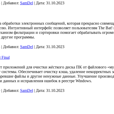
 | Добавил:
SamDel
| Дата:
31.10.2023
 обработки электронных сообщений, которая прекрасно совмещает
лю. Интуитивный интерфейс позволяет пользователям The Bat! п
ханизм фильтрации и сортировки помогает обрабатывать огром
я другие программы.
 | Добавил:
SamDel
| Дата:
31.10.2023
 Final
ет приложений для очистки жёсткого диска ПК от файлового «м
у системы. Обеспечивает очистку кэша, удаление некорректных 
старевшие файлы и другие ненужные данные. Улучшение произво
ии данных и исправления ошибок в реестре Windows.
 | Добавил:
SamDel
| Дата:
31.10.2023