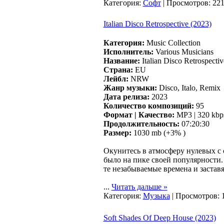
Категория:
Софт
| Просмотров: 221
Italian Disco Retrospective (2023)
Категория:
Music Collection
Исполнитель:
Various Musicians
Название:
Italian Disco Retrospectiv
Страна:
EU
Лейбл:
NRW
Жанр музыки:
Disco, Italo, Remix
Дата релиза:
2023
Количество композиций:
95
Формат | Качество:
MP3 | 320 kbp
Продолжительность:
07:20:30
Размер:
1030 mb (+3% )
Окунитесь в атмосферу нулевых с сб
было на пике своей популярности.
те незабываемые времена и застав
...
Читать дальше »
Категория:
Музыка
| Просмотров: 
Soft Shades Of Deep House (2023)