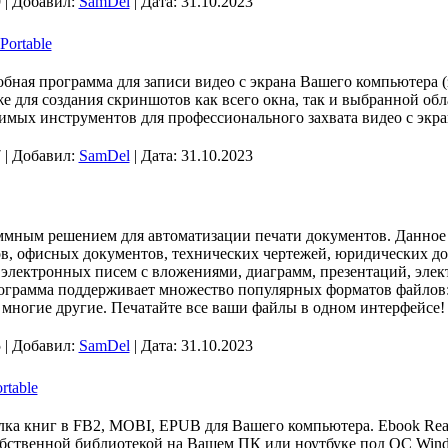
 | Добавил:
SamDel
| Дата:
31.10.2023
Portable
обная программа для записи видео с экрана Вашего компьютера (з
кже для создания скриншотов как всего окна, так и выбранной об
мых инструментов для профессионального захвата видео с экра
 | Добавил:
SamDel
| Дата:
31.10.2023
аммным решением для автоматизации печати документов. Данное
в, офисных документов, технических чертежей, юридических до
 электронных писем с вложениями, диаграмм, презентаций, эле
ограмма поддерживает множество популярных форматов файлов
многие другие. Печатайте все ваши файлы в одном интерфейсе!
 | Добавил:
SamDel
| Дата:
31.10.2023
rtable
лка книг в FB2, MOBI, EPUB для Вашего компьютера. Ebook Read
обственной библиотекой на Вашем ПК или ноутбуке под ОС Win