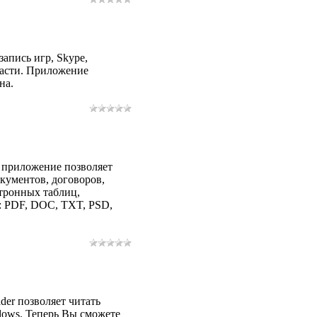
апись игр, Skype,
ласти. Приложение
на.
 приложение позволяет
кументов, договоров,
ктронных таблиц,
: PDF, DOC, TXT, PSD,
er позволяет читать
dows. Теперь Вы сможете