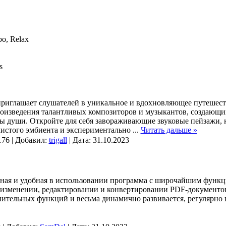
o, Relax
s
 приглашает слушателей в уникальное и вдохновляющее путешес
изведения талантливых композиторов и музыкантов, создающи
ны души. Откройте для себя завораживающие звуковые пейзажи,
чистого эмбиента и экспериментально
...
Читать дальше »
176 | Добавил:
trigall
| Дата:
31.10.2023
ная и удобная в использовании программа с широчайшим функц
 изменении, редактировании и конвертировании PDF-документо
нительных функций и весьма динамично развивается, регулярно 