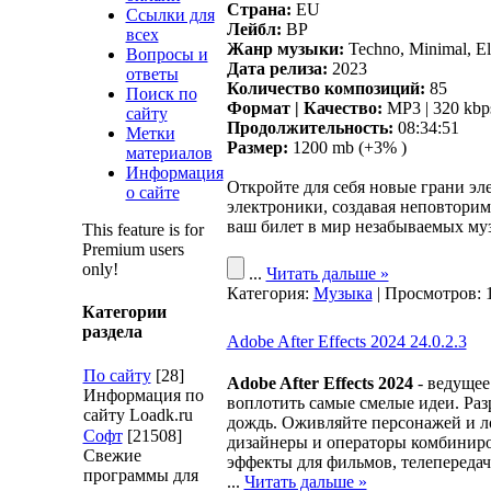
Страна:
EU
Ссылки для
Лейбл:
BP
всех
Жанр музыки:
Techno, Minimal, El
Вопросы и
Дата релиза:
2023
ответы
Количество композиций:
85
Поиск по
Формат | Качество:
MP3 | 320 kbp
сайту
Продолжительность:
08:34:51
Метки
Размер:
1200 mb (+3% )
материалов
Информация
Откройте для себя новые грани эл
о сайте
электроники, создавая неповторим
ваш билет в мир незабываемых му
This feature is for
Premium users
only!
...
Читать дальше »
Категория:
Музыка
| Просмотров: 
Категории
раздела
Adobe After Effects 2024 24.0.2.3
По сайту
[28]
Adobe After Effects 2024
- ведущее
Информация по
воплотить самые смелые идеи. Раз
сайту Loadk.ru
дождь. Оживляйте персонажей и ло
Софт
[21508]
дизайнеры и операторы комбиниро
Свежие
эффекты для фильмов, телепередач
программы для
...
Читать дальше »