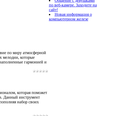
Общение с девушками
по веб-камере. Заходите на
сайт!
Новая информация о
компьютерном железе
твие по миру атмосферной
х мелодии, которые
 наполненные гармонией и
ионалом, которая поможет
в. Данный инструмент
пополняя набор своих