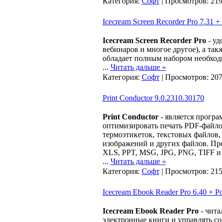
Категория:
Софт
| Просмотров: 219
Icecream Screen Recorder Pro 7.31 + 
Icecream Screen Recorder Pro
- уд
вебинаров и многое другое), а та
обладает полным набором необходи
...
Читать дальше »
Категория:
Софт
| Просмотров: 207
Print Conductor 9.0.2310.30170
Print Conductor
- является прогр
оптимизировать печать PDF-файло
термоэтикеток, текстовых файлов,
изображений и других файлов. Пр
XLS, PPT, MSG, JPG, PNG, TIFF и 
...
Читать дальше »
Категория:
Софт
| Просмотров: 215
Icecream Ebook Reader Pro 6.40 + Po
Icecream Ebook Reader Pro
- чита
электронные книги и управлять с