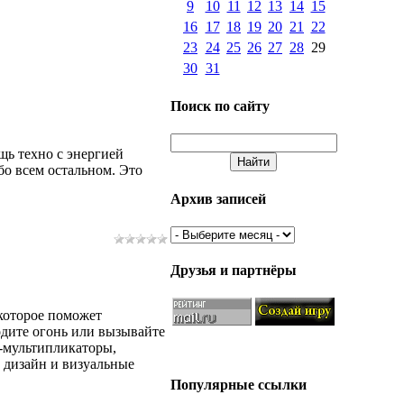
9
10
11
12
13
14
15
16
17
18
19
20
21
22
23
24
25
26
27
28
29
30
31
Поиск по сайту
щь техно с энергией
бо всем остальном. Это
Архив записей
Друзья и партнёры
которое поможет
одите огонь или вызывайте
и-мультипликаторы,
 дизайн и визуальные
Популярные ссылки