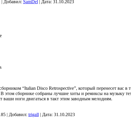
 | Добавил:
SamDel
| Дата:
31.10.2023
e
s
орником “Italian Disco Retrospective”, который перенесет вас в т
 В этом сборнике собраны лучшие хиты и ремиксы на музыку тех 
ят ваши ноги двигаться в такт этим заводным мелодиям.
185 | Добавил:
trigall
| Дата:
31.10.2023