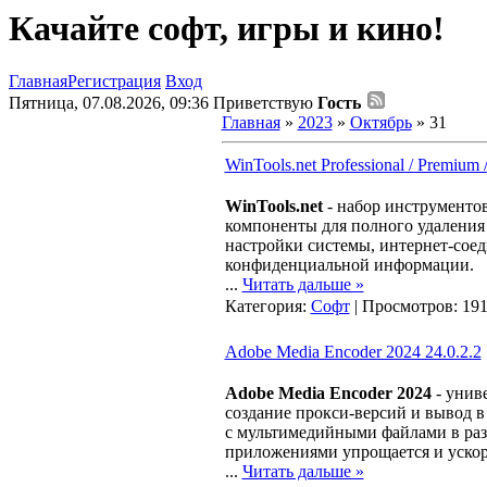
Качайте софт, игры и кино!
Главная
Регистрация
Вход
Пятница, 07.08.2026, 09:36
Приветствую
Гость
Главная
»
2023
»
Октябрь
»
31
WinTools.net Professional / Premium /
WinTools.net
- набор инструменто
компоненты для полного удаления 
настройки системы, интернет-сое
конфиденциальной информации.
...
Читать дальше »
Категория:
Софт
| Просмотров: 191
Adobe Media Encoder 2024 24.0.2.2
Adobe Media Encoder 2024
- унив
создание прокси-версий и вывод 
с мультимедийными файлами в раз
приложениями упрощается и ускор
...
Читать дальше »