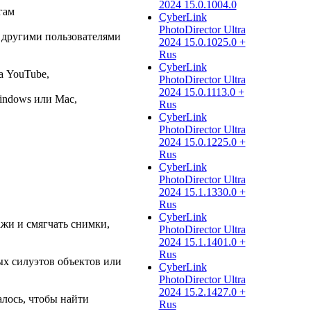
2024 15.0.1004.0
гам
CyberLink
PhotoDirector Ultra
 другими пользователями
2024 15.0.1025.0 +
Rus
CyberLink
а YouTube,
PhotoDirector Ultra
2024 15.0.1113.0 +
Windows или Mac,
Rus
CyberLink
PhotoDirector Ultra
2024 15.0.1225.0 +
Rus
CyberLink
PhotoDirector Ultra
2024 15.1.1330.0 +
Rus
CyberLink
жи и смягчать снимки,
PhotoDirector Ultra
2024 15.1.1401.0 +
Rus
ых силуэтов объектов или
CyberLink
PhotoDirector Ultra
2024 15.2.1427.0 +
алось, чтобы найти
Rus