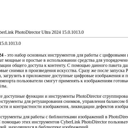
erLink PhotoDirector Ultra 2024 15.0.1013.0
15.0.1013.0
24
- это набор основных инструментов для работы с цифровыми
т мощные и простые в использовании средства для упорядоченн
изации общего доступа к контенту. С помощью данного пакета д
вые снимки в произведения искусства. Сразу же после запуска P
, загрузить в приложение доступные цифровые изображения и 
импорта пользователи смогут применять к изображениям готовы
йлы.
е доступные функции и инструменты PhotoDirector сгруппирова
нструменты для ретуширования снимков, управления балансом б
ости и контрастности изображения, ликвидации дефектов изобр
нструменты для работы с библиотеками изображений в PhotoDirec
С помощью этих инструментов CyberLink PhotoDirector пользовате
фий, находящихся в библиотеке изображений.