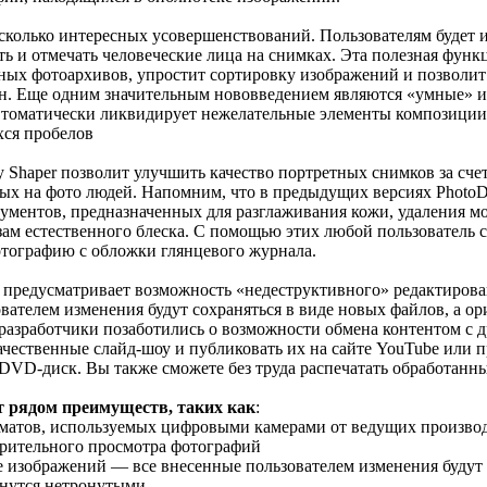
колько интересных усовершенствований. Пользователям будет и
ь и отмечать человеческие лица на снимках. Эта полезная фун
ых фотоархивов, упростит сортировку изображений и позволит
н. Еще одним значительным нововведением являются «умные» и
томатически ликвидирует нежелательные элементы композиции 
хся пробелов
 Shaper позволит улучшить качество портретных снимков за сче
ных на фото людей. Напомним, что в предыдущих версиях PhotoDi
ументов, предназначенных для разглаживания кожи, удаления м
зам естественного блеска. С помощью этих любой пользователь с
отографию с обложки глянцевого журнала.
предусматривает возможность «недеструктивного» редактирова
зователем изменения будут сохраняться в виде новых файлов, а 
разработчики позаботились о возможности обмена контентом с д
качественные слайд-шоу и публиковать их на сайте YouTube или 
 DVD-диск. Вы также сможете без труда распечатать обработанн
ет рядом преимуществ, таких как
:
матов, используемых цифровыми камерами от ведущих производ
рительного просмотра фотографий
 изображений — все внесенные пользователем изменения будут 
анутся нетронутыми.