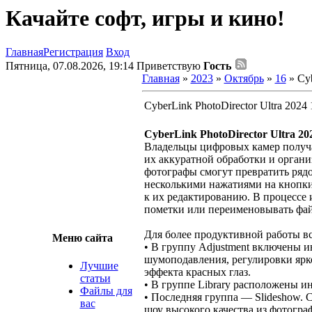
Качайте софт, игры и кино!
Главная
Регистрация
Вход
Пятница, 07.08.2026, 19:14
Приветствую
Гость
Главная
»
2023
»
Октябрь
»
16
» Cyb
CyberLink PhotoDirector Ultra 2024 
CyberLink PhotoDirector Ultra 20
Владельцы цифровых камер получа
их аккуратной обработки и орган
фотографы смогут превратить рядо
несколькими нажатиями на кнопки
к их редактированию. В процессе 
пометки или переименовывать фа
Для более продуктивной работы вс
Меню сайта
• В группу Adjustment включены и
шумоподавления, регулировки ярк
Лучшие
эффекта красных глаз.
статьи
• В группе Library расположены и
Файлы для
• Последняя группа — Slideshow. 
вас
шоу высокого качества из фотогра