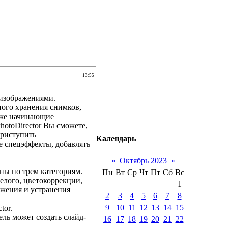
13:55
 изображениями.
ого хранения снимков,
аже начинающие
hotoDirector Вы сможете,
приступить
Календарь
е спецэффекты, добавлять
«
Октябрь 2023
»
ны по трем категориям.
Пн
Вт
Ср
Чт
Пт
Сб
Вс
елого, цветокоррекции,
1
ажения и устранения
2
3
4
5
6
7
8
9
10
11
12
13
14
15
tor.
ль может создать слайд-
16
17
18
19
20
21
22