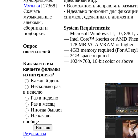
идеальный вид.
Музыка
[17368]
• Возможность исправлять размыт
Скачать
• Идеально подходит для фиксаци
музыкальные
снимков, сделанных в движении.
альбомы,
сборники и
System Requirements
:
подборки.
— Microsoft Windows 11, 10, 8/8.1, 7
— Intel Core™ i-series or AMD Phe
— 128 MB VGA VRAM or higher
Опрос
— 4GB memory required (For AI styl
посетителей
— 2GB space required
— 1024×768, 16-bit color or above
Как часто вы
качаете фильмы
из интернета?
Каждый день
Несколько раз
в неделю
Раз в неделю
Раз в месяц
Иногда бывает
Не качаю
вообще
Результаты
|