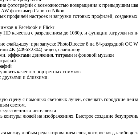
ения фотографий с возможностью возвращения к предыдущим ша
RAW фотокамер Canon и Nikon
ных профилей настроек и загрузки готовых профилей, созданных
мков в Facebook и Flickr
 HD качества с разрешением до 1080p, и функции загрузки их н
ие слайд-шоу: при запуске PhotoDirector 8 на 64-разрядной ОС 
 или 4K (4096×2304) видео, слайд-шоу
ами, эффектами движения, титрами и фоновой музыки
ографий
рафий
лучшить качество портретных снимков
 друзьями и близкими.
ную сцену с помощью световых лучей, освещать городские пейза
ным светом.
искусственного интеллекта
ь контуры людей на изображениях. Быстрое создание безупречн
ся между любым редактированием слоя, которое когда-либо дел