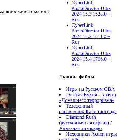
CyberLink
PhotoDirector Ultra
домашних животных или
2024 15.3.1528.0 +
Rus
CyberLink
PhotoDirector Ultra
2024 15.3.1611.0 +
Rus
CyberLink
PhotoDirector Ultra
2024 15.4.1706.0 +
Rus
Лучшие файлы
Игры на Русском GBA
Русская Кухня - Азбука
«Домашнего терроризма»
Телефонный
справочник Калининграда
Diamond Rush
(русскоязычная версия) /
Алмазная лихорадка
Исходники Action игры
под Unity