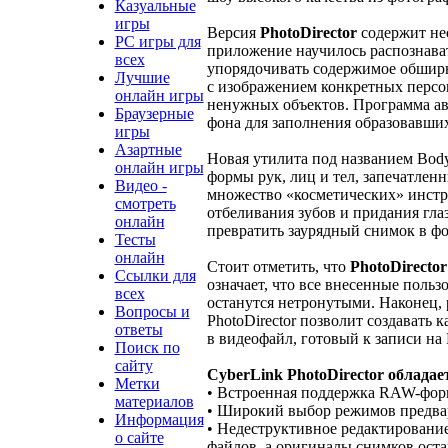
Казуальные
игры
Версия
PhotoDirector
содержит нес
PC игры для
приложение научилось распознават
всех
упорядочивать содержимое обширн
Лучшие
с изображением конкретных персо
онлайн игры
ненужных объектов. Программа ав
Браузерные
фона для заполнения образовавши
игры
Азартные
Новая утилита под названием Body
онлайн игры
формы рук, лиц и тел, запечатлен
Видео -
множество «косметических» инстр
смотреть
отбеливания зубов и придания гла
онлайн
превратить заурядный снимок в ф
Тесты
онлайн
Стоит отметить, что
PhotoDirector
Ссылки для
означает, что все внесенные поль
всех
останутся нетронутыми. Наконец, 
Вопросы и
PhotoDirector позволит создавать 
ответы
в видеофайл, готовый к записи на
Поиск по
сайту
CyberLink PhotoDirector облада
Метки
• Встроенная поддержка RAW-фор
материалов
• Широкий выбор режимов предва
Информация
• Недеструктивное редактирование
о сайте
файлов, а оригиналы снимков ост