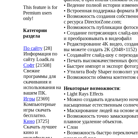
• Ведение полной истории измен
This feature is for
• Встроенная поддержка формата 
Premium users
• Возможность создания собствен
only!
с ресурса DirectorZone.com;
• Возможность публикации фотосни
Категории
• Создание потрясающих слайд-шоу
раздела
и преобразовывать в видеофайл
• Редактирование 4K видео, создан
По сайту
[28]
вы можете создать 2K (2048×1152)
Информация по
• Создавайте слайд-шоу с переход
сайту Loadk.ru
• Печать высококачественных фот
Софт
[21508]
• Быстрее импорт и экспорт фотог
Свежие
• Утилита Body Shaper позволит у
программы для
• Возможности обмена контентом с
скачивания и
использования на
Некоторые возможности
:
вашем ПК.
• Light Rays Effects
Игры
[2369]
• Можно создавать идеальную ноч
Компьютерные
насыщенные естественным солнеч
игры скачать
• Маскирование людей на основе 
бесплатно.
• Возможность точно замаскироват
Кино
[3725]
плавное удаление объектов.
Скачать лучшее
• Слои
кино и
• Возможность быстро переключать
мультфильмы.