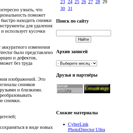
23
24
25
26
27
28
29
30
31
нтересно узнать, что
кциональность поможет
 быстро находить снимки
Поиск по сайту
нструменты для удаления
и использует кусочки
т аккуратного изменения
Архив записей
rector было представлено
орщин и дефектов,
может без труда
Друзья и партнёры
ния изображений. Это
оригиналы снимков
рузьями и близкими.
преобразовывать
ые снимки.
Схожие материалы
ителей;
CyberLink
сохраняться в виде новых
PhotoDirector Ultra