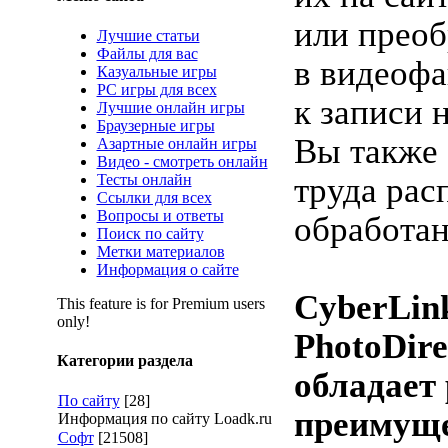
или преоб
Лучшие статьи
Файлы для вас
в видеофа
Казуальные игры
PC игры для всех
к записи 
Лучшие онлайн игры
Браузерные игры
Вы также 
Азартные онлайн игры
Видео - смотреть онлайн
Тесты онлайн
труда рас
Ссылки для всех
Вопросы и ответы
обработа
Поиск по сайту
Метки материалов
Информация о сайте
CyberLin
This feature is for Premium users
only!
PhotoDire
Категории раздела
обладает
По сайту
[28]
преимуще
Информация по сайту Loadk.ru
Софт
[21508]