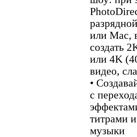
PhotoDirec
разрядно
или Mac, 
создать 2
или 4K (4
видео, сл
• Создава
с переход
эффектам
титрами 
музыки