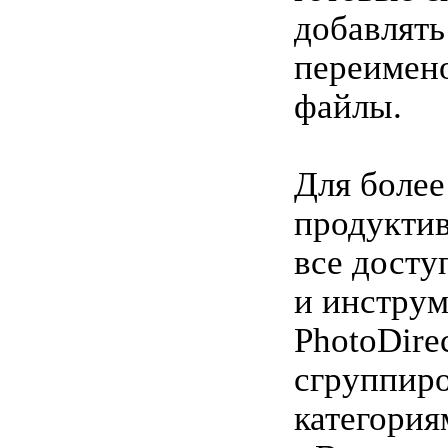
добавлять
переимен
файлы.
Для более
продукти
все дост
и инстру
PhotoDire
сгруппир
категория