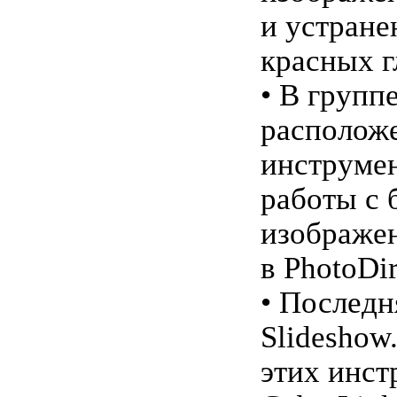
и устране
красных г
• В группе
располож
инструме
работы с 
изображе
в PhotoDir
• Последн
Slideshow
этих инст