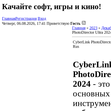
Качайте софт, игры и кино!
Главная
Регистрация
Вход
Четверг, 06.08.2026, 17:41
Приветствую
Гость
Главная
»
2023
»
Дека
PhotoDirector Ultra 202
CyberLink PhotoDirecto
Rus
CyberLin
PhotoDire
2024
- это
основных
инструмен