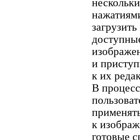
нескольк
нажатиями
загрузить
доступны
изображе
и приступ
к их реда
В процесс
пользоват
применят
к изобра
готовые с