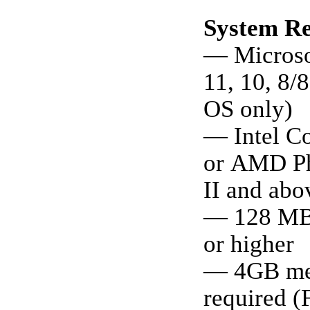
System R
— Micros
11, 10, 8/8
OS only)
— Intel Co
or AMD 
II and abo
— 128 M
or higher
— 4GB m
required (