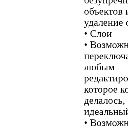
безупречн
объектов 
удаление 
• Слои
• Возможн
переключ
любым
редактиро
которое к
делалось,
идеальный
• Возмож