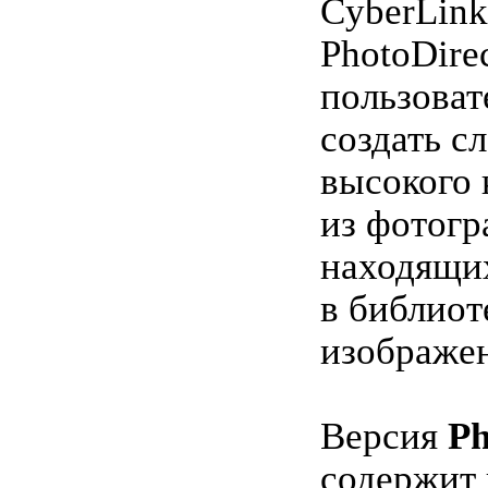
CyberLink
PhotoDire
пользоват
создать с
высокого 
из фотогр
находящи
в библиот
изображе
Версия
Ph
содержит 