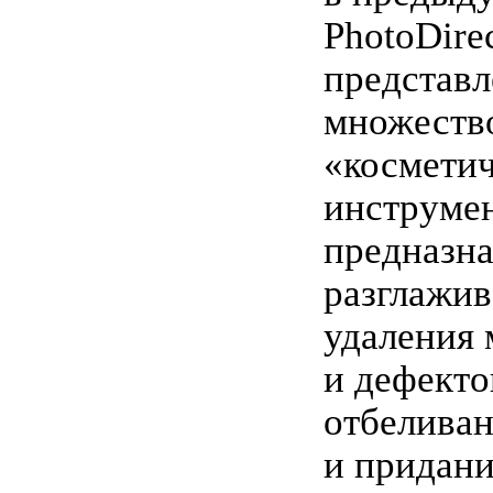
PhotoDire
представл
множеств
«космети
инструмен
предназн
разглажив
удаления
и дефекто
отбеливан
и придани