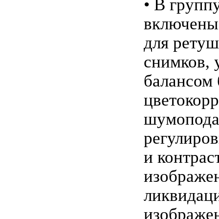
• В групп
включены
для рету
снимков, 
балансом 
цветокорр
шумопода
регулиров
и контрас
изображен
ликвидац
изображе