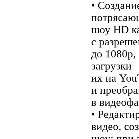
• Создани
потрясаю
шоу HD к
с разреш
до 1080p,
загрузки
их на You
и преобра
в видеоф
• Редакти
видео, со
шоу: при 