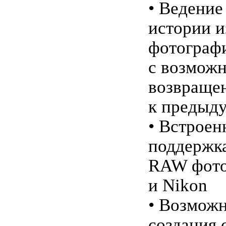
• Ведение
истории 
фотограф
с возмож
возвраще
к предыд
• Встроен
поддержк
RAW фото
и Nikon
• Возмож
создания 