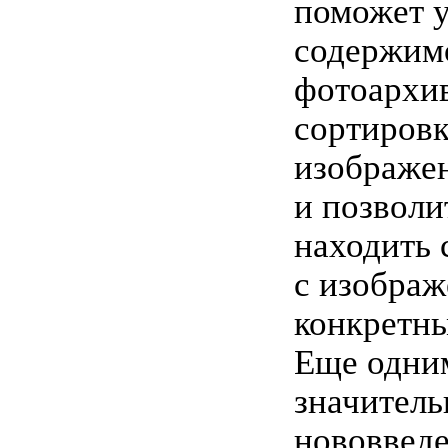
поможет 
содержим
фотоархив
сортиров
изображе
и позволи
находить
с изобра
конкретны
Еще одни
значител
нововвед