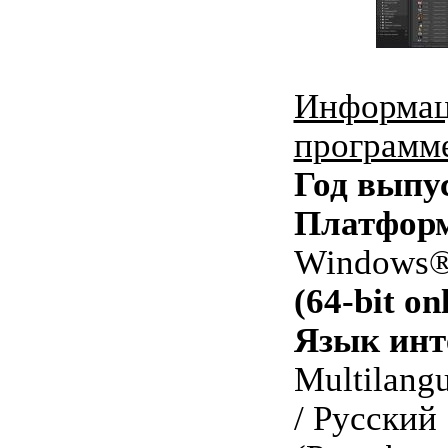
Информац
программ
Год выпу
Платфор
Windows® 
(64-bit on
Язык инт
Multilangu
/ Русский