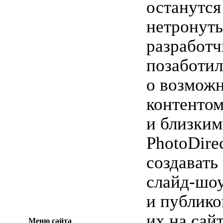
останутся
нетронуты
разработч
позаботил
о возмож
контентом
и близким
PhotoDire
создавать
слайд-шо
и публико
их на сай
Меню сайта