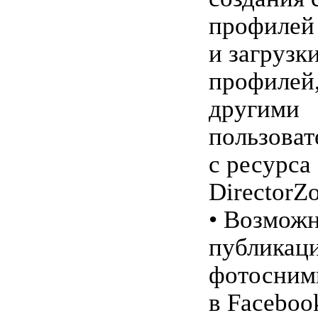
профилей
и загрузк
профилей
другими
пользоват
с ресурса
DirectorZ
• Возмож
публикац
фотосним
в Facebook