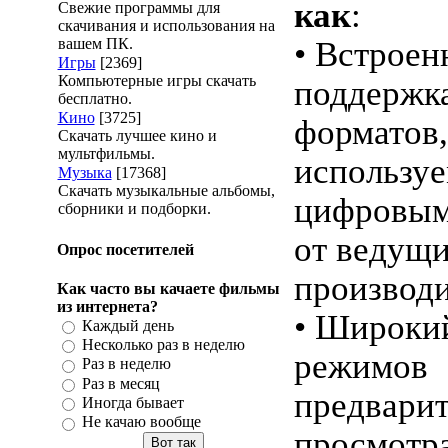
как
:
Свежие программы для
скачивания и использования на
вашем ПК.
• Встроен
Игры
[2369]
Компьютерные игры скачать
поддержк
бесплатно.
Кино
[3725]
форматов,
Скачать лучшее кино и
мультфильмы.
использу
Музыка
[17368]
Скачать музыкальные альбомы,
цифровым
сборники и подборки.
от ведущ
Опрос посетителей
производи
Как часто вы качаете фильмы
из интернета?
• Широки
Каждый день
Несколько раз в неделю
режимов
Раз в неделю
Раз в месяц
предварит
Иногда бывает
Не качаю вообще
просмотр