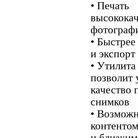
• Печать
высокока
фотограф
• Быстрее
и экспорт
• Утилита
позволит
качество 
снимков
• Возмож
контентом
и близким