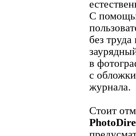
естествен
С помощь
пользоват
без труда
заурядны
в фотогр
с обложки
журнала.
Стоит отм
PhotoDire
предусма