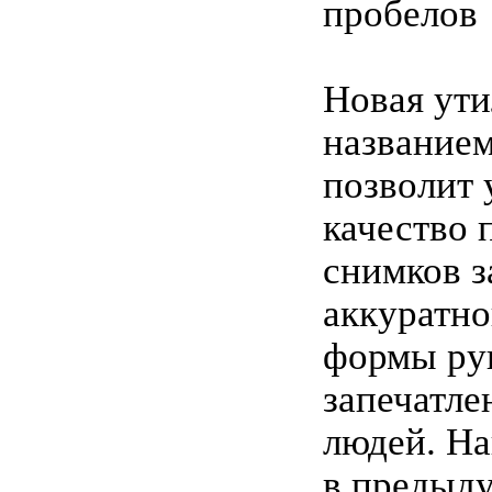
пробелов
Новая ути
названием
позволит
качество 
снимков з
аккуратно
формы рук
запечатле
людей. На
в предыд