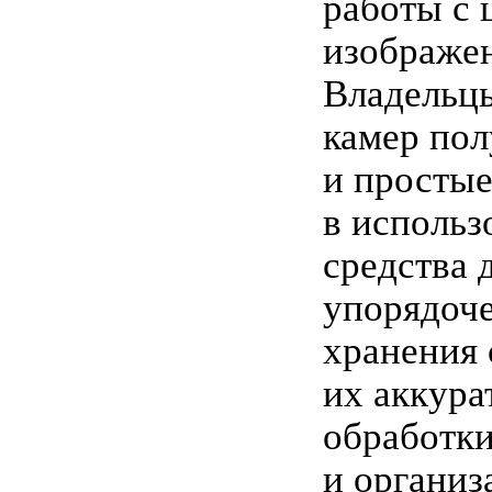
работы с
изображе
Владельц
камер по
и просты
в использ
средства 
упорядоч
хранения 
их аккура
обработк
и организ