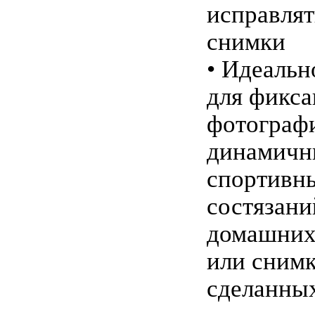
исправля
снимки
• Идеальн
для фикс
фотограф
динамичн
спортивн
состязани
домашних
или снимк
сделанных