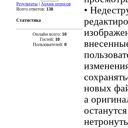
Результаты
|
Архив опросов
• Недестр
Всего ответов:
138
редактир
Статистика
изображе
Онлайн всего:
10
Гостей:
10
внесенны
Пользователей:
0
пользоват
изменения
сохранять
новых фа
а оригина
останутся
нетронут