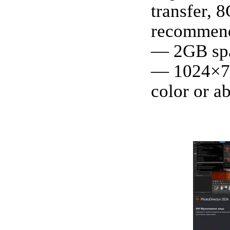
transfer, 
recommen
— 2GB spa
— 1024×76
color or a