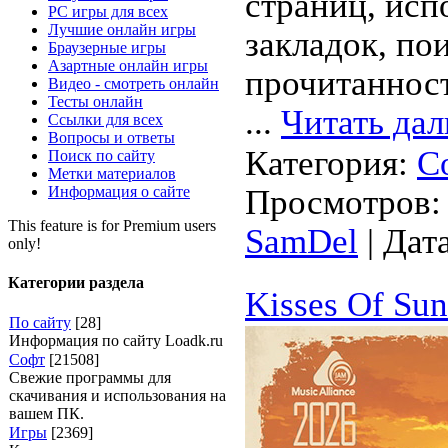
страниц, исп
PC игры для всех
Лучшие онлайн игры
закладок, по
Браузерные игры
Азартные онлайн игры
прочитанност
Видео - смотреть онлайн
Тесты онлайн
...
Читать дал
Ссылки для всех
Вопросы и ответы
Категория:
С
Поиск по сайту
Метки материалов
Информация о сайте
Просмотров: 
This feature is for Premium users
SamDel
| Дат
only!
Категории раздела
Kisses Of Sun
По сайту
[28]
Информация по сайту Loadk.ru
Софт
[21508]
Свежие программы для
скачивания и использования на
вашем ПК.
Игры
[2369]