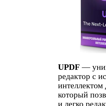
UPDF
— уни
редактор с и
интеллектом 
который поз
и легко реда