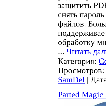
защитить PD
снять парол
файлов. Бол
поддерживае
обработку мн
...
Читать дал
Категория:
С
Просмотров: 
SamDel
| Дат
Parted Magic