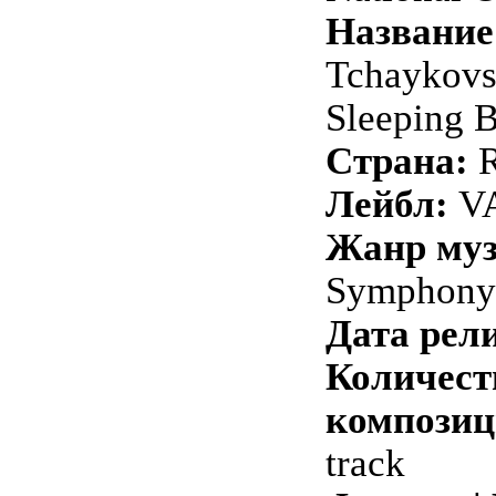
Название
Tchaykovs
Sleeping 
Страна:
R
Лейбл:
VA
Жанр му
Symphony
Дата рели
Количест
композиц
track