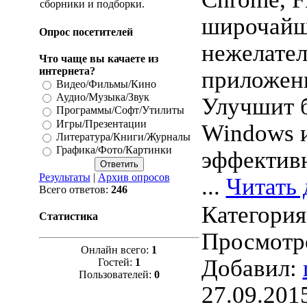
сборники и подборки.
широчайш
Опрос посетителей
нежелате
Что чаще вы качаете из
интернета?
приложен
Видео/Фильмы/Кино
Аудио/Музыка/Звук
Улучшит 
Программы/Софт/Утилиты
Игры/Презентации
Windows и
Литература/Книги/Журналы
Графика/Фото/Картинки
эффективн
Результаты
|
Архив опросов
...
Читать 
Всего ответов:
246
Категори
Статистика
Просмотро
Онлайн всего:
1
Добавил:
Гостей:
1
Пользователей:
0
27.09.201