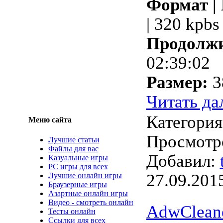
Формат |
| 320 kpbs
Продолжи
02:39:02
Размер:
3
Читать да
Категори
Меню сайта
Просмотро
Лучшие статьи
Файлы для вас
Добавил:
Казуальные игры
PC игры для всех
27.09.201
Лучшие онлайн игры
Браузерные игры
Азартные онлайн игры
Видео - смотреть онлайн
AdwCleane
Тесты онлайн
Ссылки для всех