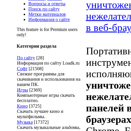
уничтоже
Вопросы и ответы
Поиск по сайту
нежелате
Метки материалов
Информация о сайте
в веб-бра
This feature is for Premium users
only!
Категории раздела
Портатив
По сайту
[28]
инструмен
Информация по сайту Loadk.ru
Софт
[21508]
исполня
Свежие программы для
скачивания и использования на
уничтоже
вашем ПК.
Игры
[2369]
нежелате
Компьютерные игры скачать
бесплатно.
панелей в
Кино
[3725]
Скачать лучшее кино и
браузера
мультфильмы.
Музыка
[17372]
Скачать музыкальные альбомы,
Chrome, Fi