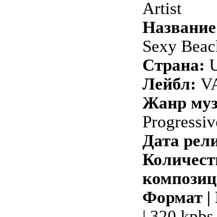
Artist
Название
Sexy Beac
Страна:
Лейбл:
VA
Жанр му
Progressiv
Дата рели
Количест
композиц
Формат |
| 320 kpbs