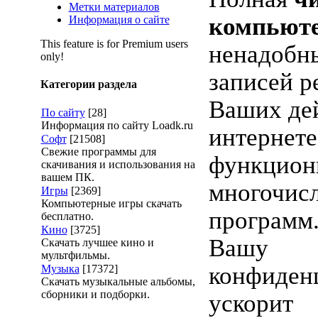
Метки материалов
компьют
Информация о сайте
This feature is for Premium users
ненадобн
only!
записей р
Категории раздела
Ваших де
По сайту
[28]
Информация по сайту Loadk.ru
интернете
Софт
[21508]
Свежие программы для
функцион
скачивания и использования на
вашем ПК.
многочис
Игры
[2369]
Компьютерные игры скачать
программ
бесплатно.
Кино
[3725]
Вашу
Скачать лучшее кино и
мультфильмы.
конфиден
Музыка
[17372]
Скачать музыкальные альбомы,
сборники и подборки.
ускорит