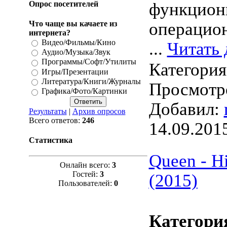
Опрос посетителей
функцион
Что чаще вы качаете из
операцио
интернета?
Видео/Фильмы/Кино
...
Читать 
Аудио/Музыка/Звук
Программы/Софт/Утилиты
Категори
Игры/Презентации
Литература/Книги/Журналы
Просмотро
Графика/Фото/Картинки
Добавил:
Результаты
|
Архив опросов
Всего ответов:
246
14.09.201
Статистика
Queen - Hi
Онлайн всего:
3
Гостей:
3
(2015)
Пользователей:
0
Категори