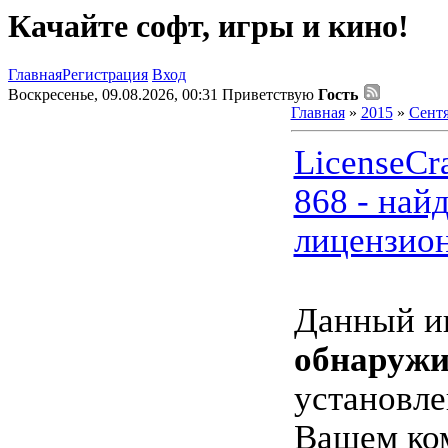
Качайте софт, игры и кино!
Главная
Регистрация
Вход
Воскресенье, 09.08.2026, 00:31
Приветствую
Гость
Главная
»
2015
»
Сент
LicenseCra
868 - най
лицензио
Данный и
обнаружи
установл
Вашем ко