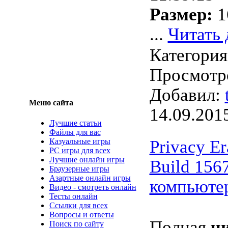
Размер:
1
...
Читать 
Категори
Просмотро
Добавил:
Меню сайта
14.09.201
Лучшие статьи
Файлы для вас
Казуальные игры
Privacy Er
PC игры для всех
Лучшие онлайн игры
Build 1567
Браузерные игры
Азартные онлайн игры
компьюте
Видео - смотреть онлайн
Тесты онлайн
Ссылки для всех
Вопросы и ответы
Полная
ч
Поиск по сайту