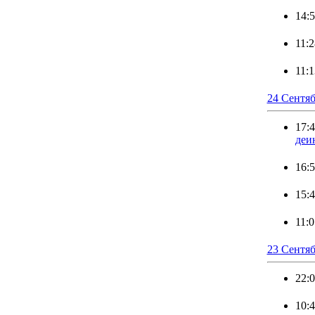
14:
11:2
11:1
24 Сентяб
17:
деи
16:
15:
11:0
23 Сентяб
22:
10: