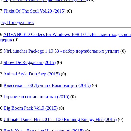
37
Flight Of The Soul Vol.29 (2015)
(0)
бря, Понедельник
56
ADVANCED Codecs for Windows 10/8.1/7 5.46 - пакет кодеков и
одеров
(0)
25
NirLauncher Package 1.19.53 - набор портабельных утилит
(0)
43
Show De Reggaeton (2015)
(0)
12
Animal Style Dub Step (2015)
(0)
58
Классика - 100 Лучших Композиций (2015)
(0)
22
Горячие осенние новинки (2015)
(0)
16
Big Boom Pack Vol.9 (2015)
(0)
29
Ultimate Dance Hits 2015 - 100 Running Energy Hits (2015)
(0)
42
Rock Хит - Высокое Напряжение (2015)
(0)