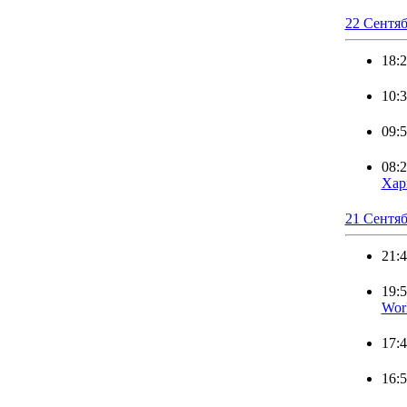
22 Сентяб
18:
10:
09:
08:
Хар
21 Сентя
21:
19:
Wor
17:
16: