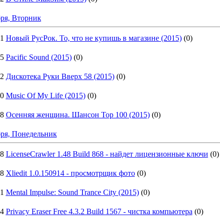
ря, Вторник
41
Новый РусРок. То, что не купишь в магазине (2015)
(0)
05
Pacific Sound (2015)
(0)
52
Дискотека Руки Вверх 58 (2015)
(0)
50
Music Of My Life (2015)
(0)
38
Осенняя женщина. Шансон Top 100 (2015)
(0)
бря, Понедельник
38
LicenseCrawler 1.48 Build 868 - найдет лицензионные ключи
(0)
18
Xliedit 1.0.150914 - просмотрщик фото
(0)
41
Mental Impulse: Sound Trance City (2015)
(0)
14
Privacy Eraser Free 4.3.2 Build 1567 - чистка компьютера
(0)