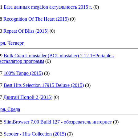
51
База данных megafon актуальность 2015 г.
(0)
8
Recognition Of The Heart (2015)
(0)
3
Repeat Of Bliss (2015)
(0)
ря, Четверг
49
Bulk Crap Uninstaller (BCUninstaller) 2.12.1+Portable -
нсталлятор программ
(0)
57
100% Tango (2015)
(0)
47
Best Hits Selection 17915 Deluxe (2015)
(0)
7
Двигай Попой 2 (2015)
(0)
ря, Среда
05
SlimBrowser 7.00 Build 127 - обозреватель интернет
(0)
43
Scooter - Hits Collection (2015)
(0)