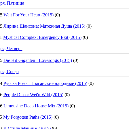
ря, Пятница
05
Wait For Your Heart (2015)
(0)
25
Лирика Шансона: Мятежная Душа (2015)
(0)
1
Mystical Complex: Emergency Exit (2015)
(0)
ря, Четверг
05
Die Hit-Giganten - Lovesongs (2015)
(0)
ря, Среда
04
Русска Рома - Цыганские народные (2015)
(0)
36
People Disco: Wet'n Wild (2015)
(0)
46
Limousine Deep House Mix (2015)
(0)
5
My Forgotten Paths (2015)
(0)
02
В Стиле МакSим (2015)
(0)