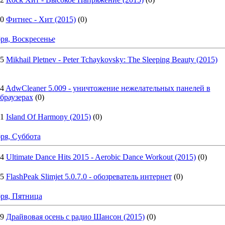
20
Фитнес - Хит (2015)
(0)
ря, Воскресенье
25
Mikhail Pletnev - Peter Tchaykovsky: The Sleeping Beauty (2015)
34
AdwCleaner 5.009 - уничтожение нежелательных панелей в
-браузерах
(0)
41
Island Of Harmony (2015)
(0)
ря, Суббота
04
Ultimate Dance Hits 2015 - Aerobic Dance Workout (2015)
(0)
15
FlashPeak Slimjet 5.0.7.0 - обозреватель интернет
(0)
ря, Пятница
49
Драйвовая осень с радио Шансон (2015)
(0)