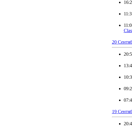
16:
11:3
11:0
Clas
20 Сентяб
20:
13:
10:
09:
07:
19 Сентяб
20: