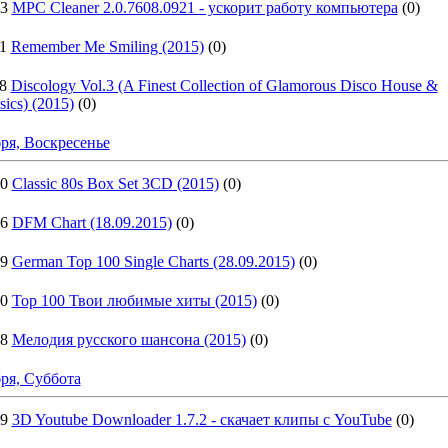
23
MPC Cleaner 2.0.7608.0921 - ускорит работу компьютера
(0)
1
Remember Me Smiling (2015)
(0)
8
Discology Vol.3 (A Finest Collection of Glamorous Disco House &
sics) (2015)
(0)
ря, Воскресенье
50
Classic 80s Box Set 3CD (2015)
(0)
46
DFM Chart (18.09.2015)
(0)
39
German Top 100 Single Charts (28.09.2015)
(0)
20
Top 100 Твои любимые хиты (2015)
(0)
48
Мелодия русского шансона (2015)
(0)
ря, Суббота
49
3D Youtube Downloader 1.7.2 - скачает клипы с YouTube
(0)