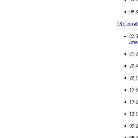
08:
28 Сентя
22:
дек
21:
20:
20:
17:
17:
12:
09:
08: