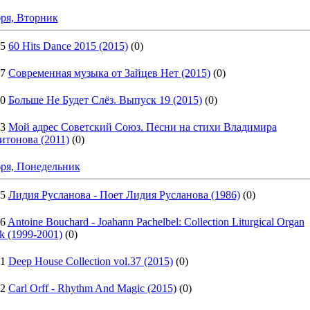
ря, Вторник
25
60 Hits Dance 2015 (2015)
(0)
37
Современная музыка от Зайцев Нет (2015)
(0)
50
Больше Не Будет Слёз. Выпуск 19 (2015)
(0)
23
Мой адрес Советский Союз. Песни на стихи Владимира
итонова (2011)
(0)
бря, Понедельник
45
Лидия Русланова - Поет Лидия Русланова (1986)
(0)
56
Antoine Bouchard - Joahann Pachelbel: Collection Liturgical Organ
k (1999-2001)
(0)
41
Deep House Collection vol.37 (2015)
(0)
52
Carl Orff - Rhythm And Magic (2015)
(0)