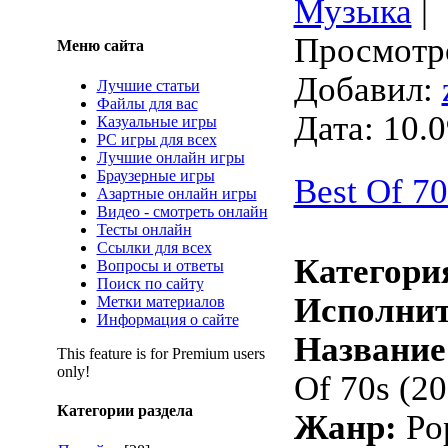
Музыка
|
Просмотро
Меню сайта
Добавил:
Лучшие статьи
Файлы для вас
Дата:
10.0
Казуальные игры
PC игры для всех
Лучшие онлайн игры
Браузерные игры
Best Of 70
Азартные онлайн игры
Видео - смотреть онлайн
Тесты онлайн
Ссылки для всех
Категори
Вопросы и ответы
Поиск по сайту
Исполнит
Метки материалов
Информация о сайте
Название
This feature is for Premium users
only!
Of 70s (2
Категории раздела
Жанр:
Pop