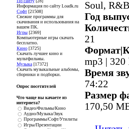
По сайту
[28]
Soul, R&
Информация по сайту Loadk.ru
Софт
[21508]
Год выпу
Свежие программы для
скачивания и использования на
Количест
вашем ПК.
Игры
[2369]
21
Компьютерные игры скачать
бесплатно.
Формат|К
Кино
[3725]
Скачать лучшее кино и
mp3 | 320
мультфильмы.
Музыка
[17372]
Скачать музыкальные альбомы,
Время зв
сборники и подборки.
74:22
Опрос посетителей
Размер ф
Что чаще вы качаете из
интернета?
170,50 M
Видео/Фильмы/Кино
Аудио/Музыка/Звук
Программы/Софт/Утилиты
Игры/Презентации
...
Читать 