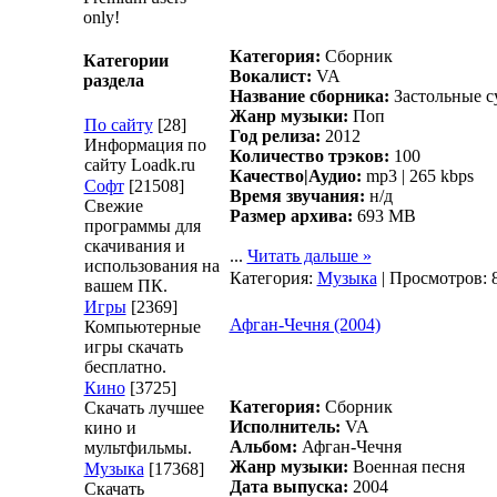
only!
Категория:
Сборник
Категории
Вокалист:
VA
раздела
Название сборника:
Застольные с
Жанр музыки:
Поп
По сайту
[28]
Год релиза:
2012
Информация по
Количество трэков:
100
сайту Loadk.ru
Качество|Аудио:
mp3 | 265 kbps
Софт
[21508]
Время звучания:
н/д
Свежие
Размер архива:
693 MB
программы для
скачивания и
...
Читать дальше »
использования на
Категория:
Музыка
| Просмотров: 
вашем ПК.
Игры
[2369]
Афган-Чечня (2004)
Компьютерные
игры скачать
бесплатно.
Кино
[3725]
Категория:
Сборник
Скачать лучшее
Исполнитель:
VA
кино и
Альбом:
Афган-Чечня
мультфильмы.
Жанр музыки:
Военная песня
Музыка
[17368]
Дата выпуска:
2004
Скачать