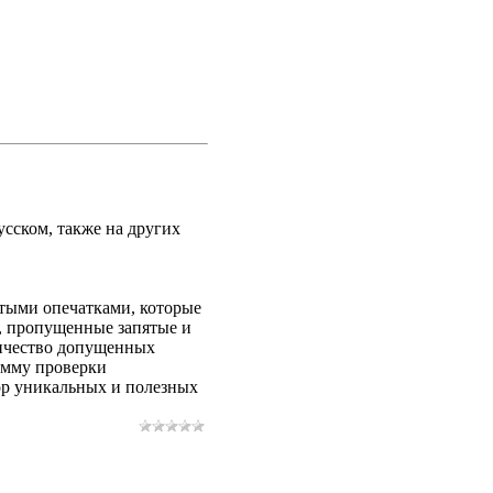
сском, также на других
стыми опечатками, которые
л, пропущенные запятые и
личество допущенных
рамму проверки
ор уникальных и полезных