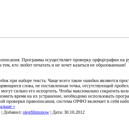
вописания. Программа осуществляет проверку орфорграфии на ру
 тем, кто любит печатать и не хочет казаться не образованным!
шибок при наборе текста. Чаще всего такие ошибки являются про
оряющиеся слова, не поставленная точка, отсутствующий пробе
, могут сильно его испортить. Чтобы максимально сократить ко
ономить время на их устранение, необходимо использовать прог
ой проверки правописания, система ОРФО включает в себя наб
дальше »
 | Добавил:
olegfilimonow
| Дата:
30.10.2012