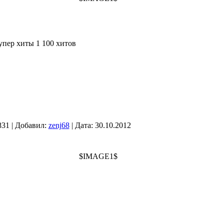
упер хиты 1 100 хитов
831 | Добавил:
zenj68
| Дата:
30.10.2012
$IMAGE1$