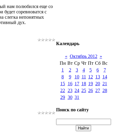
рый нам полюбился еще со
и будет соревноватся с
на слегка непонятных
ртивный дух.
Календарь
«
Октябрь 2012
»
Пн
Вт
Ср
Чт
Пт
Сб
Вс
1
2
3
4
5
6
7
8
9
10
11
12
13
14
15
16
17
18
19
20
21
22
23
24
25
26
27
28
29
30
31
Поиск по сайту