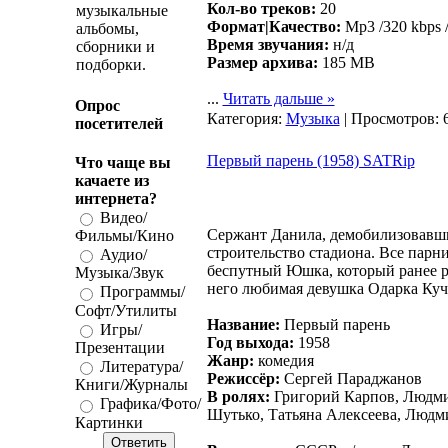
Кол-во треков:
20
музыкальные
Формат|Качество:
Mp3 /320 kbps 
альбомы,
Время звучания:
н/д
сборники и
Размер архива:
185 MB
подборки.
...
Читать дальше »
Опрос
Категория:
Музыка
| Просмотров: 
посетителей
Первый парень (1958) SATRip
Что чаще вы
качаете из
интернета?
Видео/
Сержант Данила, демобилизовавшис
Фильмы/Кино
строительство стадиона. Все парн
Аудио/
беспутный Юшка, который ранее ра
Музыка/Звук
него любимая девушка Одарка Куче
Программы/
Софт/Утилиты
Название:
Первый парень
Игры/
Год выхода:
1958
Презентации
Жанр:
комедия
Литература/
Режиссёр:
Сергей Параджанов
Книги/Журналы
В ролях:
Григорий Карпов, Людми
Графика/Фото/
Шутько, Татьяна Алексеева, Людм
Картинки