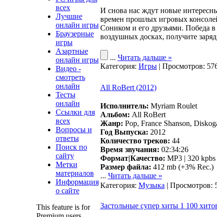
всех
И снова нас ждут новые интересн
Лучшие
времен прошлых игровых консолей.
онлайн игры
Соником и его друзьями. Победа в
Браузерные
воздушных досках, получите заряд
игры
Азартные
...
Читать дальше »
онлайн игры
Категория:
Игры
| Просмотров: 576
Видео -
смотреть
онлайн
All RoBert (2012)
Тесты
онлайн
Исполнитель:
Myriam Roulet
Ссылки для
Альбом:
All RoBert
всех
Жанр:
Pop, France Shanson, Diskoga
Вопросы и
Год Выпуска:
2012
ответы
Количество треков:
44
Поиск по
Время звучания:
02:34:26
сайту
Формат|Качество:
MP3 | 320 kpbs 
Метки
Размер файла:
412 mb (+3% Rec.)
материалов
...
Читать дальше »
Информация
Категория:
Музыка
| Просмотров: 
о сайте
Застольные супер хиты 1 100 хитов
This feature is for
Premium users