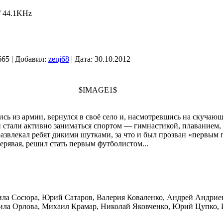
/ 44.1KHz
665 | Добавил:
zenj68
| Дата:
30.10.2012
$IMAGE1$
ь из армии, вернулся в своё село и, насмотревшись на скучаю
и стали активно заниматься спортом — гимнастикой, плаванием,
звлекал ребят дикими шутками, за что и был прозван «первым п
рявая, решил стать первым футболистом...
ла Сосюра, Юрий Сатаров, Валерия Коваленко, Андрей Андриен
ила Орлова, Михаил Крамар, Николай Яковченко, Юрий Цупко, Ив