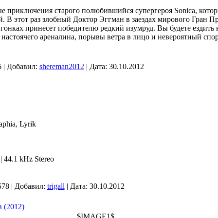
ые приключения старого полюбившийся супергероя Sonica, кото
 В этот раз злобный Доктор Эггман в заездах мирового Гран Пр
 гонках принесет победителю редкий изумруд. Вы будете ездить 
 настоячего ареналина, порывы ветра в лицо и невероятный спо
 | Добавил:
shereman2012
| Дата:
30.10.2012
phia, Lyrik
| 44.1 kHz Stereo
578 | Добавил:
trigall
| Дата:
30.10.2012
 (2012)
$IMAGE1$