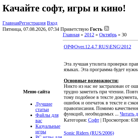
Качайте софт, игры и кино!
Главная
Регистрация
Вход
Пятница, 07.08.2026, 07:34
Приветствую
Гость
Главная
»
2012
»
Октябрь
»
30
ОРФОver.12.4.7 RUS\ENG\2012
Эта лучшая утилита проверки пра
языках. Эта программа будет нужна
Основные возможности:
Никто из нас не застрахован от о
Меню сайта
трудно заметить при чтении. Повт
тому подобное в тексте документа
ошибок и опечаток в тексте и сэк
Лучшие
правописания. Помимо качественн
статьи
функций, необходимых
...
Читать 
Файлы для
Категория:
Софт
| Просмотров: 638
вас
Казуальные
игры
Sonic Riders (RUS/2006)
PC игры для