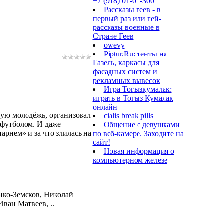
+7 (918) 01-01-300
Рассказы геев - в
первый раз или гей-
рассказы военные в
Стране Геев
owevy
Piptur.Ru: тенты на
Газель, каркасы для
фасадных систем и
рекламных вывесок
Игра Тогызкумалак:
играть в Тогыз Кумалак
онлайн
щую молодёжь, организовал
cialis break pills
 футболом. И даже
Общение с девушками
арнем» и за что злилась на
по веб-камере. Заходите на
сайт!
Новая информация о
компьютерном железе
ко-Земсков, Николай
ан Матвеев, ...