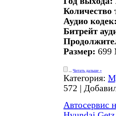
Год выхода:
Количество 
Аудио кодек
Битрейт ауд
Продолжите
Размер:
699
...
Читать дальше »
Категория:
М
572 | Добави
Автосервис н
Hyundai Getz