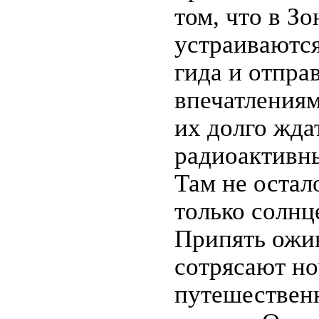
том, что в З
устраиваются
гида и отпра
впечатлениям
их долго жда
радиоактивны
Там не остал
только солнце
Припять ожив
сотрясают но
путешествен