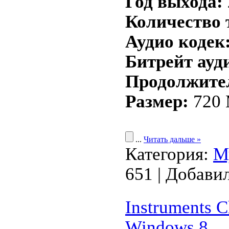
Год выхода:
Количество 
Аудио кодек
Битрейт ауд
Продолжите
Размер:
720
...
Читать дальше »
Категория:
М
651 | Добави
Instruments C
Windows 8