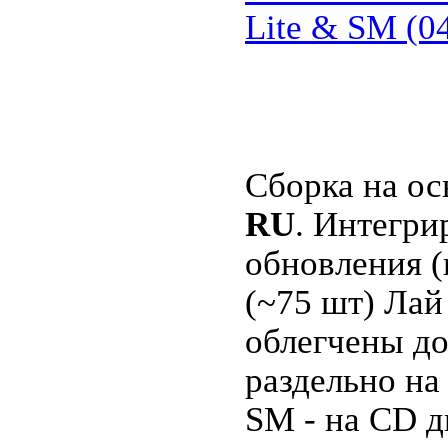
Lite & SM (0
Сборка на о
RU
. Интегри
обновления (
(~75 шт) Лай
облегчены до
раздельно на
SM - на CD д