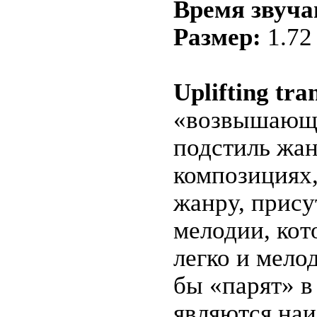
Время звуча
Размер:
1.72
Uplifting tra
«возвышающи
подстиль жан
композициях
жанру, прис
мелодии, кот
легко и мело
бы «парят» в
являются на