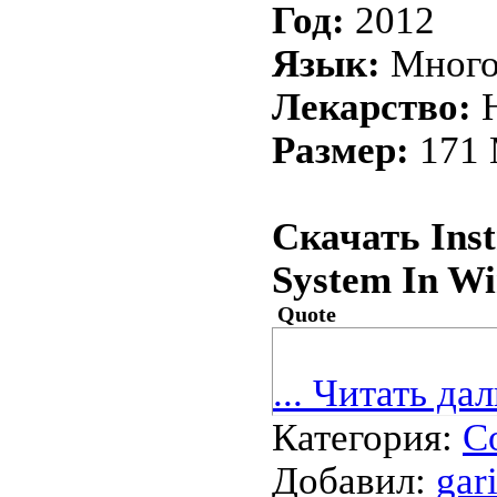
Год:
2012
Язык:
Много
Лекарство:
Н
Размер:
171
Скачать Inst
System In W
Quote
...
Читать дал
Категория:
С
Добавил:
gar