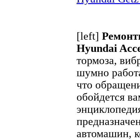
[left]
Ремонти
Hyundai Acc
тормоза, виб
шумно работа
что обращени
обойдется ва
энциклопедия
предназначен
автомашин, 