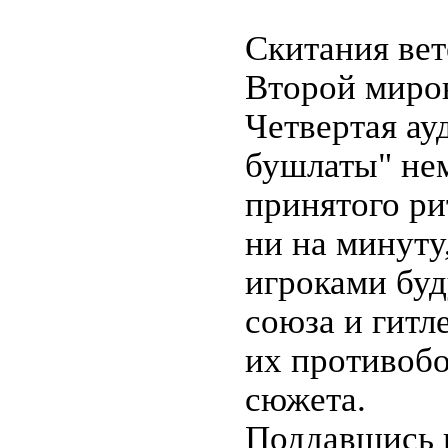
Скитания ве
Второй миро
Четвертая ау
бушлаты" нем
принятого ри
ни на минуту
игроками буд
союза и гитл
их противобо
сюжета.
Поддавшись 