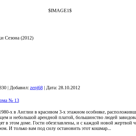
$IMAGE1$
 Сезона (2012)
830 | Добавил:
zenj68
| Дата:
28.10.2012
дома № 13
1980-х в Англии в красивом 3-х этажном особняке, расположивш
цем и небольшой арендной платой, большинство людей завидова
ят в этом доме. Гости обезглавлены, и с каждой новой жертвой 
ом. И только вам под силу остановить этот кошмар...