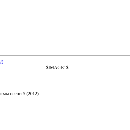
2)
$IMAGE1$
тмы осени 5 (2012)