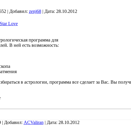
652 | Добавил:
zenj68
| Дата:
28.10.2012
Star Love
стрологическая программа для
лей. В ней есть возможность:
скопа
затмения
збираться в астрологии, программа все сделает за Вас. Вы получ
e
 | Добавил:
ACValiran
| Дата:
28.10.2012