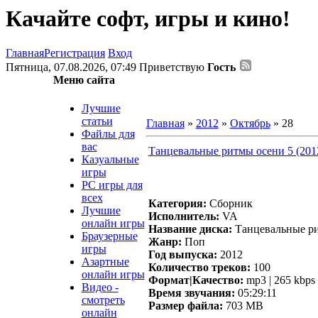
Качайте софт, игры и кино!
Главная
Регистрация
Вход
Пятница, 07.08.2026, 07:49
Приветствую
Гость
Меню сайта
Лучшие
статьи
Главная
»
2012
»
Октябрь
»
28
Файлы для
вас
Танцевальные ритмы осени 5 (201
Казуальные
игры
PC игры для
всех
Категория:
Сборник
Лучшие
Исполнитель:
VA
онлайн игры
Название диска:
Танцевальные ри
Браузерные
Жанр:
Поп
игры
Год выпуска:
2012
Азартные
Количество треков:
100
онлайн игры
Формат|Качество:
mp3 | 265 kbps
Видео -
Время звучания:
05:29:11
смотреть
Размер файла:
703 MB
онлайн