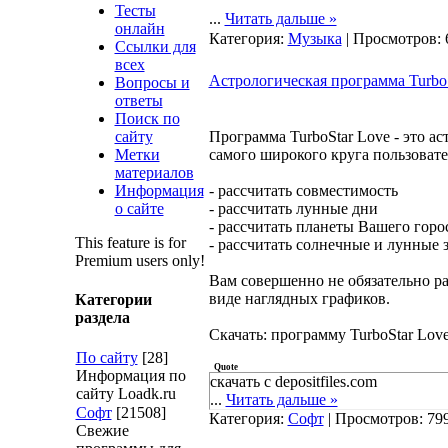
Тесты
...
Читать дальше »
онлайн
Категория:
Музыка
| Просмотров: 
Ссылки для
всех
Астрологическая программа Turbo
Вопросы и
ответы
Поиск по
сайту
Программа TurboStar Love - это а
Метки
самого широкого круга пользовате
материалов
Информация
- рассчитать совместимость
о сайте
- рассчитать лунные дни
- рассчитать планеты Вашего горо
This feature is for
- рассчитать солнечные и лунные 
Premium users only!
Вам совершенно не обязательно ра
виде наглядных графиков.
Категории
раздела
Скачать: программу TurboStar Lov
По сайту
[28]
Quote
Информация по
скачать с depositfiles.com
сайту Loadk.ru
...
Читать дальше »
Софт
[21508]
Категория:
Софт
| Просмотров: 799
Свежие