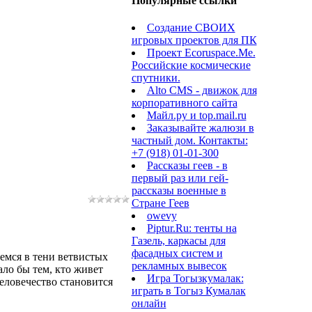
Популярные ссылки
Создание СВОИХ
игровых проектов для ПК
Проект Ecoruspace.Me.
Российские космические
спутники.
Alto CMS - движок для
корпоративного сайта
Майл.ру и top.mail.ru
Заказывайте жалюзи в
частный дом. Контакты:
+7 (918) 01-01-300
Рассказы геев - в
первый раз или гей-
рассказы военные в
Стране Геев
owevy
Piptur.Ru: тенты на
Газель, каркасы для
фасадных систем и
емся в тени ветвистых
рекламных вывесок
ло бы тем, кто живет
Игра Тогызкумалак:
человечество становится
играть в Тогыз Кумалак
онлайн