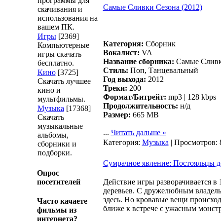
программы для
Самые Сливки Сезона (2012)
скачивания и
использования на
вашем ПК.
Игры
[2369]
Категория:
Сборник
Компьютерные
Вокалист:
VA
игры скачать
Название сборника:
Самые Сливки
бесплатно.
Стиль:
Поп, Танцевальный
Кино
[3725]
Год выхода:
2012
Скачать лучшее
Треки:
200
кино и
Формат/Битрейт:
mp3 | 128 kbps
мультфильмы.
Продолжительность:
н/д
Музыка
[17368]
Размер:
665 MB
Скачать
музыкальные
...
Читать дальше »
альбомы,
Категория:
Музыка
| Просмотров: 
сборники и
подборки.
Сумрачное явление: Постояльцы 
Опрос
посетителей
Действие игры разворачивается в 
деревьев. С дружелюбным владель
здесь. Но кровавые вещи происход
Часто качаете
ближе к встрече с ужасным монстр
фильмы из
интернета?