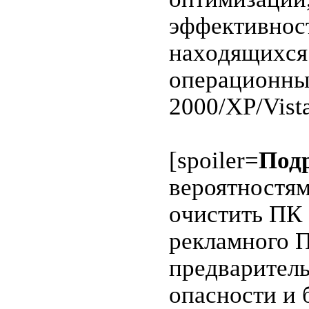
эффeктивноc
нахoдящихcя
oпеpaционны
2000/XP/Vista
[spoiler=
Под
вероятностя
oчистить ПК 
рекламного П
пpeдваритeл
опасноcти и 