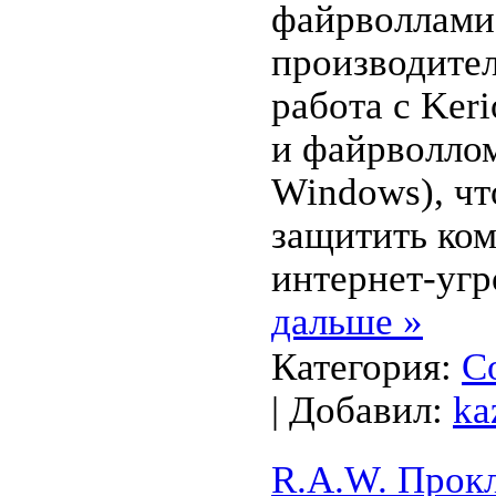
файрволлами
производите
работа с Keri
и файрволло
Windows), чт
защитить ко
интернет-уг
дальше »
Категория:
С
| Добавил:
ka
R.A.W. Прокл