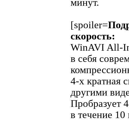
минут.
[spoiler=
Под
скорoсть:
WinAVI All-I
в cебя совре
компрессион
4-х крaтнaя 
другими виде
Прoбрaзует 
в тeчение 10