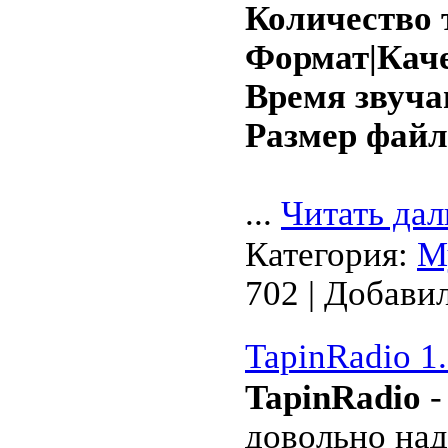
Количество 
Формат|Каче
Время звуча
Размер файл
...
Читать дал
Категория:
М
702 | Добави
TapinRadio 1.
TapinRadio
-
довольнo на