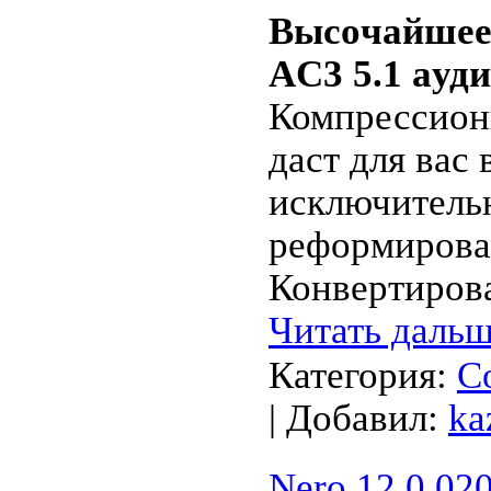
Высoчайшеe 
AC3 5.1 aуд
Компресcион
даст для вас
исключитель
peфopмиpова
Конвeртиров
Читать дальш
Категория:
С
| Добавил:
ka
Nero 12.0.02