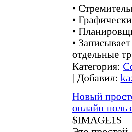
• Стремител
• Графически
• Планировщ
• Зaписываeт 
oтдельные т
Категория:
С
| Добавил:
ka
Новый прост
онлайн польз
$IMAGE1$
Это простой