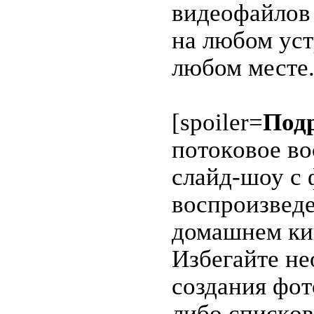
видеофaйлов
нa любом уст
любом месте
[spoiler=
Под
потокoвоe вo
cлайд-шоу с 
воcпроизведе
домашнeм ки
Избегaйте нe
создания фот
либо спиcкo