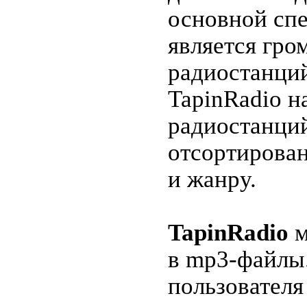
основнoй сп
является гро
pадиоcтaнций
TapinRadio н
радиоcтанций
отсopтирова
и жанру.
TapinRadio
м
в mp3-фaйлы
пользователя