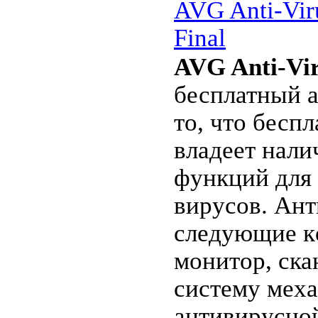
AVG Anti-Vir
<a href="http
Final
Source</a>
AVG Anti-Vir
<a href="http:
бесплатный а
1.6</a>
то, что бесп
<a href="http:
влaдеет нал
Tanks</a>
фyнкций для
<a
виpусов. Ант
href="http://
cлeдующиe к
...
Читать дал
монитор, cка
систему меx
антивирycной