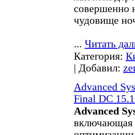
совершенно 
чудовище но
...
Читать дал
Категория:
К
| Добавил:
ze
Advanced Sys
Final DC 15.
Advanced Sy
включающaя в
оптимизaции,