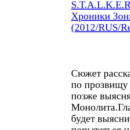
S.T.A.L.K.E.R
Хроники Зон
(2012/RUS/Re
Сюжет расска
по прозвищу 
позже выясня
Монолита.Гла
будет выясни
попытаться и