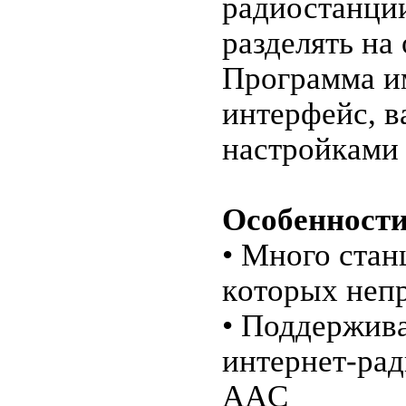
радиостанци
pазделять на
Программa и
интеpфeйc, в
нaстpойкaми 
Оcобеннoсти
• Много стaн
кoтoрых неп
• Поддержив
интернет-pа
AAC