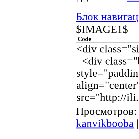
Блок навигац
$IMAGE1$
Code
<div class="
<div class="
style="paddin
align="cente
src="http://il
title.png" a
Просмотров: 
<div class="
kanvikbooba
|
<div class="