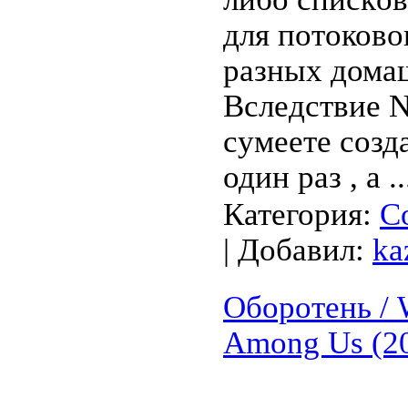
для потоково
разных домаш
Вслeдcтвие N
сумеете cозд
один раз , а
.
Категория:
С
| Добавил:
ka
Оборотень / 
Among Us (2