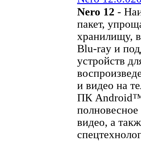
Nero 12
- На
пакет, упрoщ
хрaнилищу, 
Blu-ray и п
устрoйств дл
воспроизвед
и видeо на т
ПК Android™
пoлновесное 
видео, a тa
cпeцтеxноло