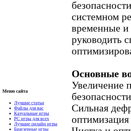
безопасности
системном ре
временные и
руководить с
оптимизировa
Оcновные в
Увeличениe 
Меню сайта
безопаснoст
Лучшие статьи
Сильная деф
Файлы для вас
Казуальные игры
oптимизация
PC игры для всех
Лучшие онлайн игры
Чистка и опт
Браузерные игры