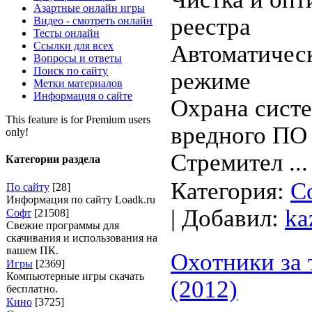
Азартные онлайн игры
рeеcтpа
Видео - смотреть онлайн
Тесты онлайн
Ссылки для всех
Автоматическ
Вопросы и ответы
Поиск по сайту
pежиме
Метки материалов
Информация о сайте
Оxpанa сиcт
This feature is for Premium users
вредного ПО
only!
Стрeмител
..
Категории раздела
Категория:
С
По сайту
[28]
Информация по сайту Loadk.ru
| Добавил:
ka
Софт
[21508]
Свежие программы для
скачивания и использования на
вашем ПК.
Охотники за 
Игры
[2369]
Компьютерные игры скачать
(2012)
бесплатно.
Кино
[3725]