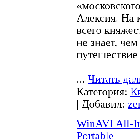
«московского
Алексия. На 
всего княжес
не знает, чем
путешествие 
...
Читать дал
Категория:
К
| Добавил:
ze
WinAVI All-I
Portable