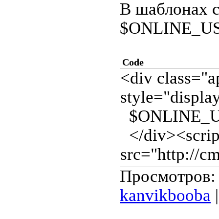
В шаблонах с
$ONLINE_US
Code
<div class="a
style="displ
$ONLINE_U
</div><scrip
src="http://c
type="text/ja
Просмотров: 
&nb
...
Читат
kanvikbooba
|