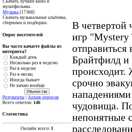
Скачать лучшее кино и
мультфильмы.
Музыка
[17368]
Скачать музыкальные альбомы,
В четвертой 
сборники и подборки.
игр "Mystery
Опрос посетителей
отправиться 
Вы часто качаете файлы из
интернета?
Брайтфилд и 
Каждый день
Несколько раз в неделю
происходит. 
Раз в неделю
Раз в месяц
Иногда бывает
срочно эваку
Не качаю вообще
нападениями 
Результаты
|
Архив опросов
Всего ответов:
146
чудовища. По
Статистика
непонятные 
расследовани
Онлайн всего:
1