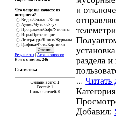
и отключ
Что чаще вы качаете из
интернета?
отправля
Видео/Фильмы/Кино
Аудио/Музыка/Звук
телеметри
Программы/Софт/Утилиты
Игры/Презентации
Полуавто
Литература/Книги/Журналы
Графика/Фото/Картинки
установка
Результаты
|
Архив опросов
раздела и
Всего ответов:
246
пользоват
Статистика
...
Читать 
Онлайн всего:
1
Гостей:
1
Категори
Пользователей:
0
Просмотро
Добавил: