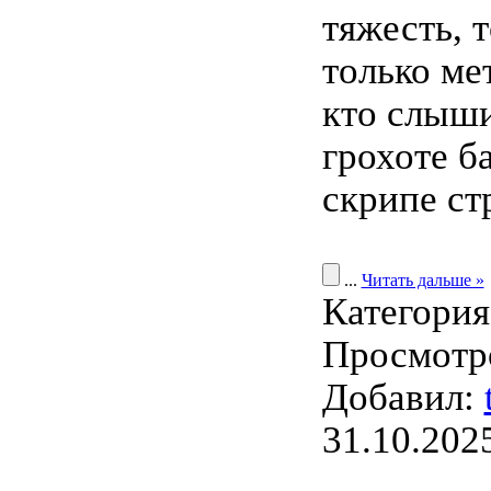
тяжесть, 
только мет
кто слыши
грохоте б
скрипе ст
...
Читать дальше »
Категори
Просмотро
Добавил:
31.10.202