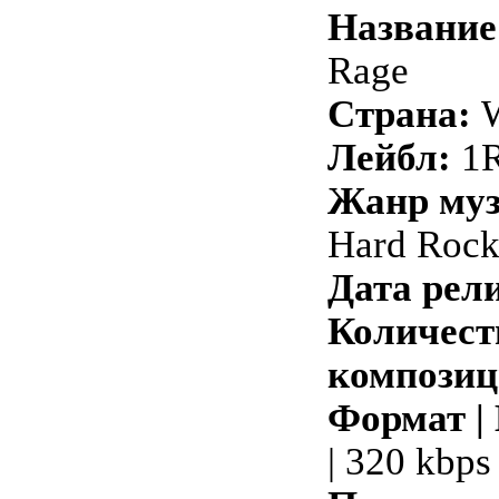
Название
Rage
Страна:
W
Лейбл:
1
Жанр му
Hard Roc
Дата рели
Количест
композиц
Формат |
| 320 kbps