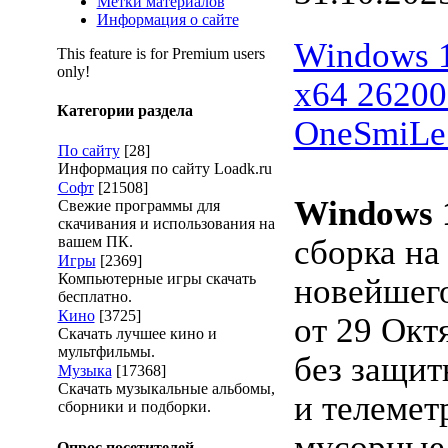
Метки материалов
Информация о сайте
Windows 1
This feature is for Premium users
only!
x64 26200
Категории раздела
OneSmiLe
По сайту
[28]
Информация по сайту Loadk.ru
Софт
[21508]
Windows 
Свежие программы для
скачивания и использования на
вашем ПК.
сборка на
Игры
[2369]
Компьютерные игры скачать
новейшег
бесплатно.
Кино
[3725]
от 29 Окт
Скачать лучшее кино и
мультфильмы.
без защит
Музыка
[17368]
Скачать музыкальные альбомы,
и телемет
сборники и подборки.
мусорные
Опрос посетителей