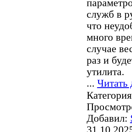
параметро
служб в р
что неудо
много вре
случае ве
раз и буд
утилита.
...
Читать 
Категори
Просмотро
Добавил:
31.10.202