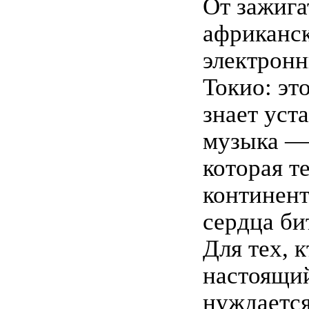
От зажиг
африканск
электрон
Токио: эт
знает уст
музыка — 
которая т
континент
сердца би
Для тех, к
настоящий
нуждается