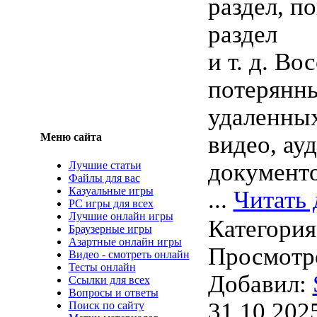
раздел, п
раздел
и т. д. В
потерянн
удаленны
Меню сайта
видео, ауд
документов
Лучшие статьи
Файлы для вас
Казуальные игры
...
Читать 
PC игры для всех
Лучшие онлайн игры
Категори
Браузерные игры
Азартные онлайн игры
Просмотро
Видео - смотреть онлайн
Тесты онлайн
Добавил:
Ссылки для всех
Вопросы и ответы
31.10.202
Поиск по сайту