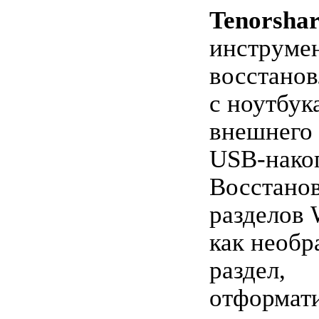
Tenorsha
инструмен
восстано
с ноутбука
внешнего 
USB-нако
Восстано
разделов 
как необ
раздел,
отформат