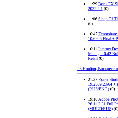
11:29
Boris FX Si
2025.5.1
(0)
11:06
Sleep Of T
(0)
10:47
Tenorshar
10.6.6.6 Final + P
10:11
Internet D
Manager 6.42 Bui
Retail
(0)
23 Ноября, Воскресен
21:27
Zoner Stud
19.2509.2.664 + P
(RUS/ENG)
(0)
19:10
Adobe Phot
26.11.2.31 Full Po
(MULTi/RUS)
(0