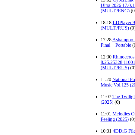
Ultra 2026 17.0.1
(MULTi/ENG)
(0
18:18
LDPlayer 9
(MULTi/RUS)
(0
17:28
Ashampoo 
Final + Portable
(
12:30
Rhinoceros
8.25.25328.1100
(MULTi/RUS)
(0
11:20
National P
Music Vol.125 (2
11:07
The Twiligh
(2025)
(0)
11:01
Melodies Of
Feeling (2025)
(0
10:31
4DDiG File