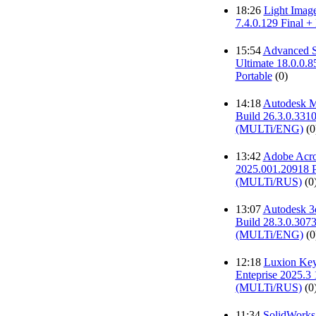
18:26
Light Image
7.4.0.129 Final + 
15:54
Advanced 
Ultimate 18.0.0.8
Portable
(0)
14:18
Autodesk M
Build 26.3.0.331
(MULTi/ENG)
(0
13:42
Adobe Acro
2025.001.20918 P
(MULTi/RUS)
(0
13:07
Autodesk 3
Build 28.3.0.307
(MULTi/ENG)
(0
12:18
Luxion Ke
Enteprise 2025.3 
(MULTi/RUS)
(0
11:34
SolidWorks