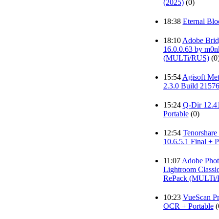
(2025)
(0)
18:38
Eternal Bl
18:10
Adobe Brid
16.0.0.63 by m0n
(MULTi/RUS)
(0
15:54
Agisoft Me
2.3.0 Build 21576
15:24
Q-Dir 12.41
Portable
(0)
12:54
Tenorshar
10.6.5.1 Final + P
11:07
Adobe Phot
Lightroom Classic
RePack (MULTi/
10:23
VueScan Pr
OCR + Portable
(