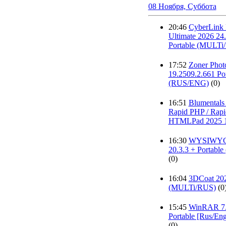
08 Ноября, Суббота
20:46
CyberLink 
Ultimate 2026 24
Portable (MULTi
17:52
Zoner Phot
19.2509.2.661 Por
(RUS/ENG)
(0)
16:51
Blumentals
Rapid PHP / Rapi
HTMLPad 2025 1
16:30
WYSIWYG 
20.3.3 + Portable
(0)
16:04
3DCoat 20
(MULTi/RUS)
(0
15:45
WinRAR 7.
Portable [Rus/En
(0)