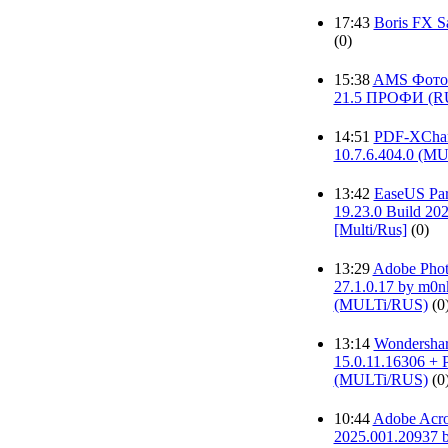
17:43
Boris FX S
(0)
15:38
AMS Фот
21.5 ПРОФИ (R
14:51
PDF-XChan
10.7.6.404.0 (M
13:42
EaseUS Part
19.23.0 Build 2
[Multi/Rus]
(0)
13:29
Adobe Phot
27.1.0.17 by m0n
(MULTi/RUS)
(0
13:14
Wondershar
15.0.11.16306 + P
(MULTi/RUS)
(0
10:44
Adobe Acro
2025.001.20937 