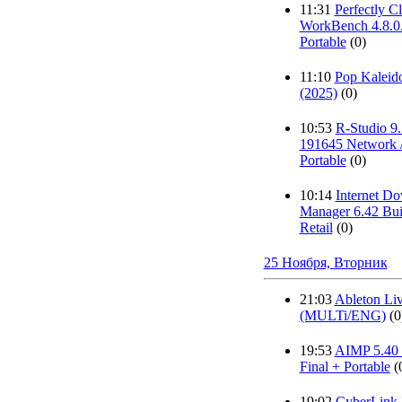
11:31
Perfectly Cl
WorkBench 4.8.0
Portable
(0)
11:10
Pop Kaleid
(2025)
(0)
10:53
R-Studio 9.
191645 Network /
Portable
(0)
10:14
Internet D
Manager 6.42 Bui
Retail
(0)
25 Ноября, Вторник
21:03
Ableton Liv
(MULTi/ENG)
(0
19:53
AIMP 5.40 
Final + Portable
(
19:02
CyberLink 