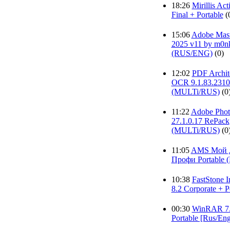
18:26
Mirillis Act
Final + Portable
(
15:06
Adobe Mast
2025 v11 by m0n
(RUS/ENG)
(0)
12:02
PDF Archit
OCR 9.1.83.2310
(MULTi/RUS)
(0
11:22
Adobe Phot
27.1.0.17 RePack
(MULTi/RUS)
(0
11:05
AMS Мой Д
Профи Portable 
10:38
FastStone 
8.2 Corporate + P
00:30
WinRAR 7.
Portable [Rus/Eng