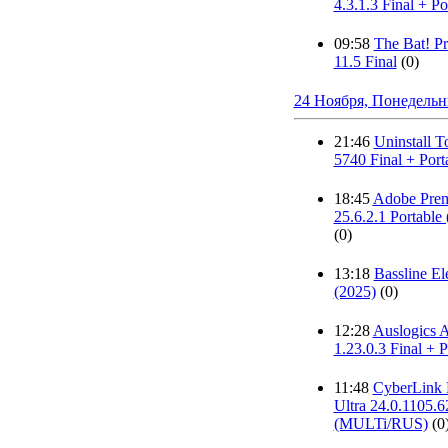
4.3.1.3 Final + Po
09:58
The Bat! Pr
11.5 Final
(0)
24 Ноября, Понедель
21:46
Uninstall T
5740 Final + Port
18:45
Adobe Prem
25.6.2.1 Portabl
(0)
13:18
Bassline El
(2025)
(0)
12:28
Auslogics 
1.23.0.3 Final + P
11:48
CyberLink
Ultra 24.0.1105.
(MULTi/RUS)
(0