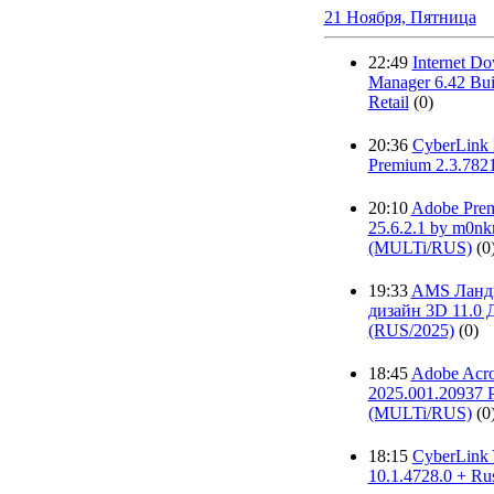
21 Ноября, Пятница
22:49
Internet D
Manager 6.42 Bui
Retail
(0)
20:36
CyberLink 
Premium 2.3.7821
20:10
Adobe Prem
25.6.2.1 by m0nk
(MULTi/RUS)
(0
19:33
AMS Ланд
дизайн 3D 11.0 
(RUS/2025)
(0)
18:45
Adobe Acro
2025.001.20937 P
(MULTi/RUS)
(0
18:15
CyberLink
10.1.4728.0 + Ru