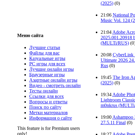
(2025)
(0)
21:06
National P
Music Vol. 124 (
21:04
Adobe Acro
Меню сайта
2025.001.20918 
(MULTi/RUS)
(0
Лучшие статьи
Файлы для вас
20:08
CyberLink 
Казуальные игры
Ultimate 2026 24.
PC игры для всех
Rus
(0)
Лучшие онлайн игры
Браузерные игры
19:45
The Iron A
Азартные онлайн игры
(2025)
(0)
Видео - смотреть онлайн
Тесты онлайн
19:34
Adobe Pho
Ссылки для всех
Lightroom Classic
Вопросы и ответы
m0nkrus (MULTi
Поиск по сайту
Метки материалов
19:00
Ashampoo 
Информация о сайте
27.5.11 Final
(0)
This feature is for Premium users
only!
18:27
Adobe Prem