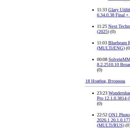
11:33
Glary Utilit
6.34.0.38 Final + 
11:25
Next Techn
(2025)
(0)
11:03
Bluebeam R
(MULTi/ENG)
(0
00:08
SolveigMM 
8.2.2510.10 Broad
(0)
18 Ноября, Вторник
23:23
Wondersha
Pro 12.1.0.3814
(0)
22:52
ON1 Phot
2026.1 20.1.0.17
(MULTi/RUS)
(0