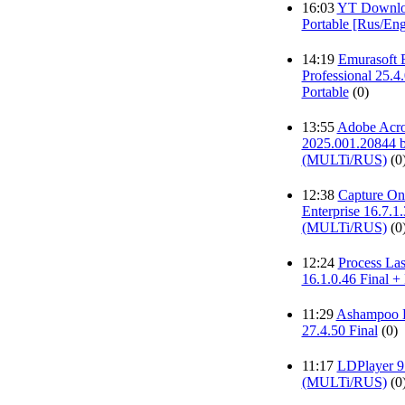
16:03
YT Downloa
Portable [Rus/Eng
14:19
Emurasoft 
Professional 25.4.
Portable
(0)
13:55
Adobe Acro
2025.001.20844 
(MULTi/RUS)
(0
12:38
Capture One
Enterprise 16.7.1
(MULTi/RUS)
(0
12:24
Process Las
16.1.0.46 Final + 
11:29
Ashampoo 
27.4.50 Final
(0)
11:17
LDPlayer 9
(MULTi/RUS)
(0