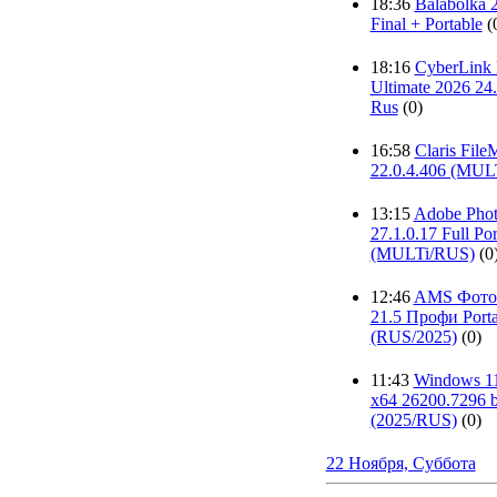
18:36
Balabolka 
Final + Portable
(
18:16
CyberLink 
Ultimate 2026 24.
Rus
(0)
16:58
Claris File
22.0.4.406 (MU
13:15
Adobe Phot
27.1.0.17 Full Por
(MULTi/RUS)
(0
12:46
AMS Фот
21.5 Профи Porta
(RUS/2025)
(0)
11:43
Windows 1
x64 26200.7296 
(2025/RUS)
(0)
22 Ноября, Суббота