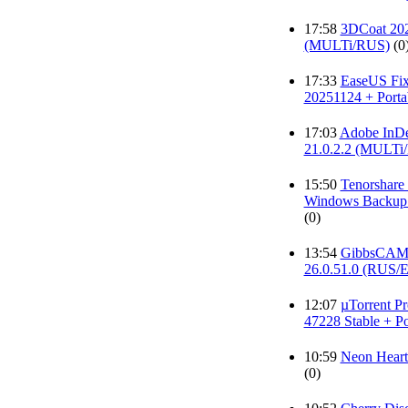
17:58
3DCoat 20
(MULTi/RUS)
(0
17:33
EaseUS Fix
20251124 + Porta
17:03
Adobe InDe
21.0.2.2 (MULTi
15:50
Tenorshar
Windows Backup 1
(0)
13:54
GibbsCAM
26.0.51.0 (RUS/
12:07
µTorrent Pr
47228 Stable + Po
10:59
Neon Heart
(0)