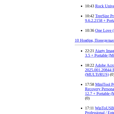
10:43
Rock Unive
10:42
TreeSize Pr
9.6.2.2158 + Port
10:36
One Love (
10 Ноября, Понедель
22:21
Aiarty Ima
3.5 + Portable [M
18:22
Adobe Acro
2025.001.20844 
(MULTi/RUS)
(0
17:58
MiniTool P
Recovery Personal
12.7 + Portable
(0)
17:11
WinToUSB 
Professional / Ente