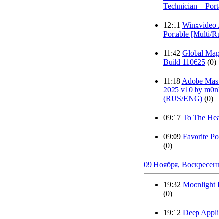
Technician + Port
12:11
Winxvideo 
Portable [Multi/R
11:42
Global Map
Build 110625
(0)
11:18
Adobe Maste
2025 v10 by m0n
(RUS/ENG)
(0)
09:17
To The Hea
09:09
Favorite P
(0)
09 Ноября, Воскресен
19:32
Moonlight R
(0)
19:12
Deep Applic