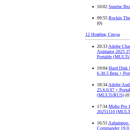
10:02
Sunrise Bea
09:55
Rockin The
(0)
12 Ноября, Среда
20:33
Adobe Char
Animator 2025 25
Portable (MULTi
19:04
Hard Disk S
6.30.5 Beta + Por
18:34
Adobe Audi
25.6.0.97 + Porta
(MULTi/RUS)
(0
17:34
Moho Pro 1
20251110 (MULT
16:51
Ashampoo 
Commander 19.0.2