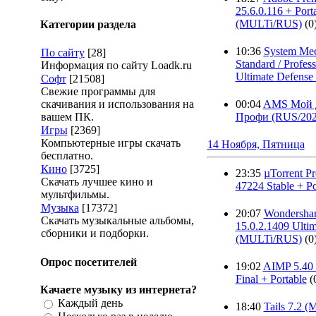
25.6.0.116 + Port
(MULTi/RUS)
(0
Категории раздела
10:36
System Me
По сайту
[28]
Standard / Profess
Информация по сайту Loadk.ru
Ultimate Defense 
Софт
[21508]
Свежие программы для
скачивания и использования на
00:04
AMS Мой Д
вашем ПК.
Профи (RUS/202
Игры
[2369]
Компьютерные игры скачать
14 Ноября, Пятница
бесплатно.
Кино
[3725]
23:35
µTorrent Pr
Скачать лучшее кино и
47224 Stable + Po
мультфильмы.
Музыка
[17372]
20:07
Wondersha
Скачать музыкальные альбомы,
15.0.2.1409 Ultim
сборники и подборки.
(MULTi/RUS)
(0
Опрос посетителей
19:02
AIMP 5.40 
Final + Portable
(
Качаете музыку из интернета?
Каждый день
18:40
Tails 7.2 (