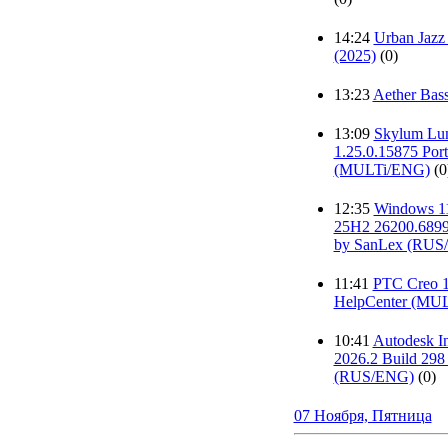
14:24
Urban Jazz
(2025)
(0)
13:23
Aether Bass
13:09
Skylum Lu
1.25.0.15875 Port
(MULTi/ENG)
(0
12:35
Windows 11
25H2 26200.6899 
by SanLex (RUS
11:41
PTC Creo 1
HelpCenter (MU
10:41
Autodesk In
2026.2 Build 298
(RUS/ENG)
(0)
07 Ноября, Пятница