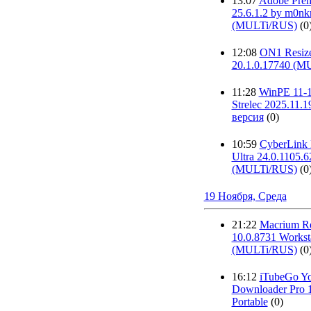
13:07
Adobe Prem
25.6.1.2 by m0nk
(MULTi/RUS)
(0
12:08
ON1 Resize
20.1.0.17740 (M
11:28
WinPE 11-1
Strelec 2025.11.1
версия
(0)
10:59
CyberLin
Ultra 24.0.1105.6
(MULTi/RUS)
(0
19 Ноября, Среда
21:22
Macrium Re
10.0.8731 Worksta
(MULTi/RUS)
(0
16:12
iTubeGo Y
Downloader Pro 1
Portable
(0)