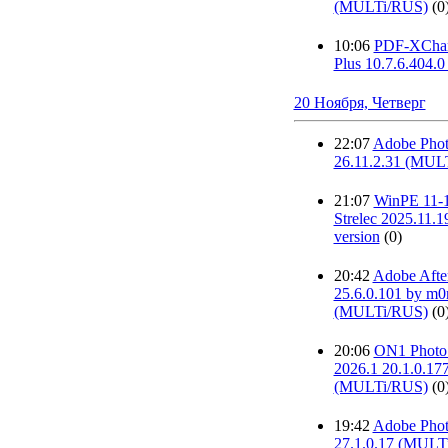
(MULTi/RUS)
(0
10:06
PDF-XChan
Plus 10.7.6.404.0
20 Ноября, Четверг
22:07
Adobe Phot
26.11.2.31 (MUL
21:07
WinPE 11-1
Strelec 2025.11.1
version
(0)
20:42
Adobe After
25.6.0.101 by m0
(MULTi/RUS)
(0
20:06
ON1 Phot
2026.1 20.1.0.17
(MULTi/RUS)
(0
19:42
Adobe Phot
27.1.0.17 (MULT