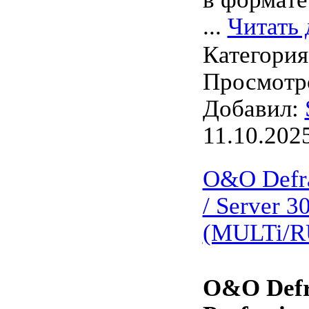
...
Читать 
Категори
Просмотро
Добавил:
11.10.202
O&O Defra
/ Server 3
(MULTi/R
O&O Def