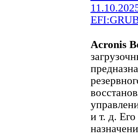
11.10.202
EFI:GRUB
Acronis B
загрузочн
предназн
резервног
восстанов
управлени
и т. д. Ег
назначен