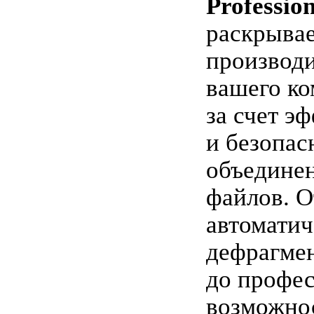
Profession
раскрыва
производи
вашего к
за счет э
и безопас
объедине
файлов. О
автоматич
дефрагме
до профе
возможно