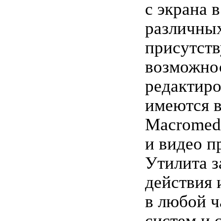
с экрана 
различных
присутств
возможно
редактиро
имеются 
Macromedi
и видео п
Утилита з
действия 
в любой ч
систем и 