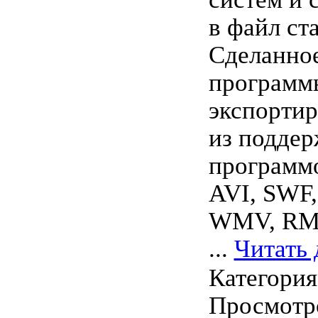
в файл ст
Сделанно
программ
экспортир
из подде
программ
AVI, SWF,
WMV, RM,
...
Читать 
Категори
Просмотро