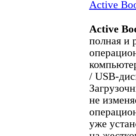
Active Boo
Active Bo
полная и
операцион
компьюте
/ USB-дис
Загрузочн
не изменя
операцио
уже уста
на жестко