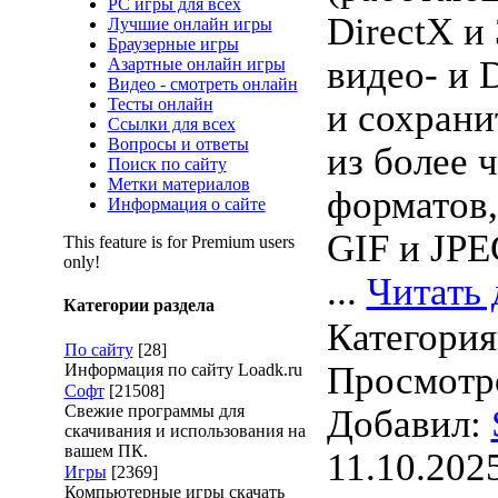
PC игры для всех
DirectX и 
Лучшие онлайн игры
Браузерные игры
видео- и
Азартные онлайн игры
Видео - смотреть онлайн
Тесты онлайн
и сохрани
Ссылки для всех
Вопросы и ответы
из более 
Поиск по сайту
Метки материалов
форматов,
Информация о сайте
GIF и JPE
This feature is for Premium users
only!
...
Читать 
Категории раздела
Категори
По сайту
[28]
Просмотро
Информация по сайту Loadk.ru
Софт
[21508]
Свежие программы для
Добавил:
скачивания и использования на
вашем ПК.
11.10.202
Игры
[2369]
Компьютерные игры скачать