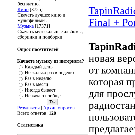
бесплатно.
TapinRadi
Кино
[3725]
Скачать лучшее кино и
Final + Po
мультфильмы.
Музыка
[17371]
Скачать музыкальные альбомы,
сборники и подборки.
TapinRadi
Опрос посетителей
новая вер
Качаете музыку из интернета?
Каждый день
от компан
Несколько раз в неделю
Раз в неделю
которая п
Раз в месяц
Иногда бывает
для прос
Не качаю вообще
радиостан
Результаты
|
Архив опросов
Всего ответов:
120
пользова
Статистика
предлагае