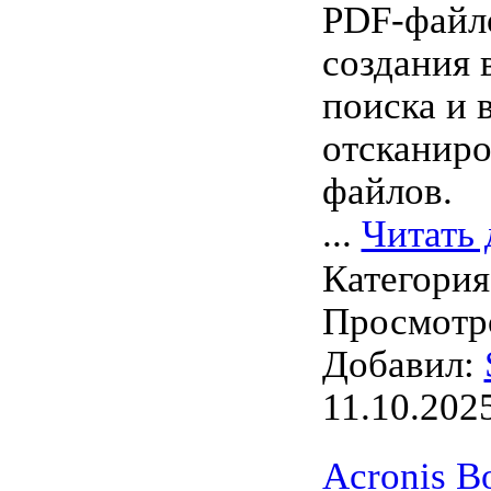
PDF-файло
создания
поиска и 
отсканир
файлов.
...
Читать 
Категори
Просмотро
Добавил:
11.10.202
Acronis B