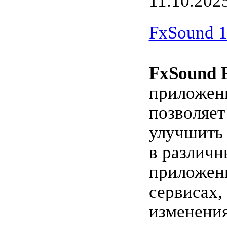
11.10.202
FxSound 1.
FxSound 
приложени
позволяет
улучшить 
в различ
приложен
сервисах,
изменени