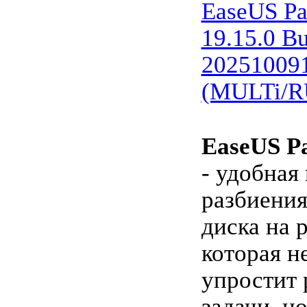
EaseUS Par
19.15.0 Bu
20251009
(MULTi/R
EaseUS Pa
- удобная
разбиения
диска на 
которая н
упростит
задачи, н