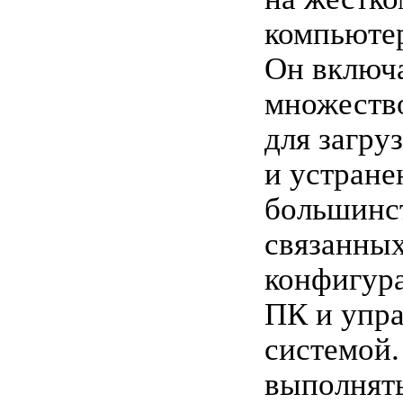
компьюте
Он включа
множеств
для загру
и устране
большинст
связанных
конфигур
ПК и упр
системой.
выполнят