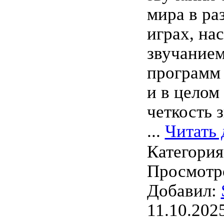
мира в ра
играх, на
звучание
программ 
и в целом
четкость з
...
Читать 
Категори
Просмотро
Добавил:
11.10.202