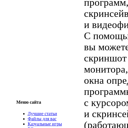
программ,
скринсей
и видеоф
С помощь
вы можете
скриншот 
монитора,
окна опр
программ
с курсоро
Меню сайта
и скринсе
Лучшие статьи
Файлы для вас
(работаю
Казуальные игры