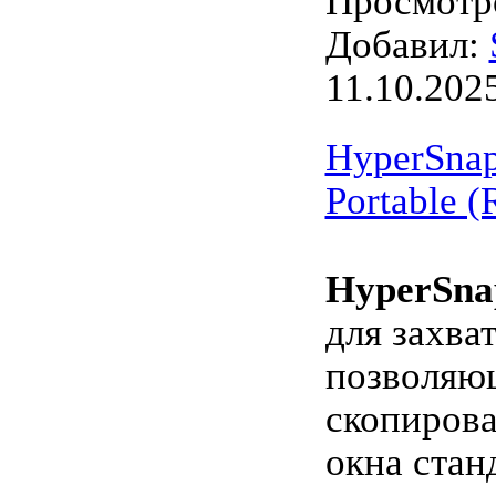
Просмотро
Добавил:
11.10.202
HyperSnap 
Portable (
HyperSna
для захва
позволяю
скопирова
окна стан