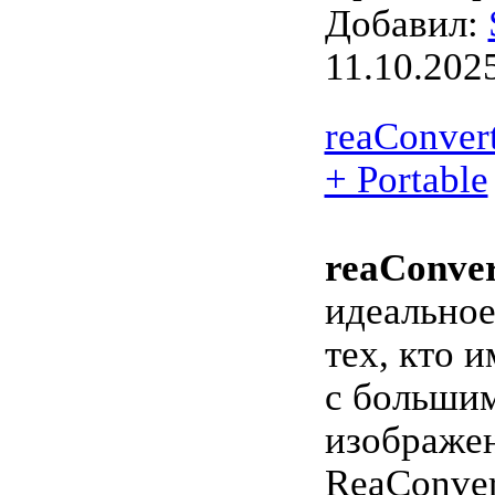
Добавил:
11.10.202
reaConvert
+ Portable
reaConver
идеальное
тех, кто и
с больши
изображен
ReaConver