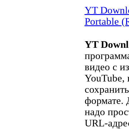
YT Downlo
Portable (
YT Downl
программа
видео с и
YouTube, 
сохранить
формате. 
надо прос
URL-адрес