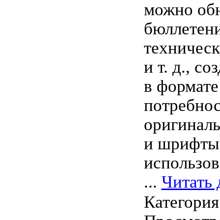
можно об
бюллетен
техническ
и т. д., с
в формате
потребнос
оригинал
и шрифты,
использов
...
Читать 
Категория