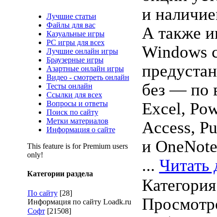
и наличи
Лучшие статьи
Файлы для вас
А также и
Казуальные игры
PC игры для всех
Windows 
Лучшие онлайн игры
Браузерные игры
предуста
Азартные онлайн игры
Видео - смотреть онлайн
без — по 
Тесты онлайн
Ссылки для всех
Вопросы и ответы
Excel, Pow
Поиск по сайту
Метки материалов
Access, Pu
Информация о сайте
и OneNote
This feature is for Premium users
only!
...
Читать 
Категории раздела
Категория
По сайту
[28]
Просмотро
Информация по сайту Loadk.ru
Софт
[21508]