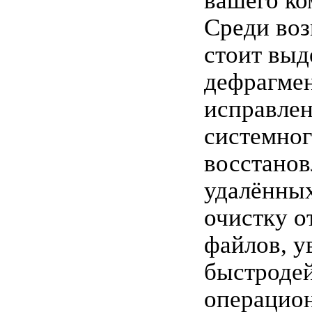
вашего ко
Среди во
стоит выд
дефрагмен
исправле
системног
восстанов
удалённы
очистку о
файлов, у
быстроде
операцио