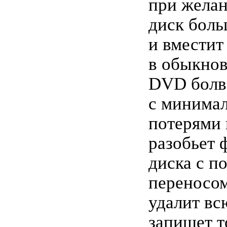
при желан
диск боль
и вместит
в обыкно
DVD болв
с минима
потерями 
разобьет 
диска с п
переносом
удалит вс
запишет т