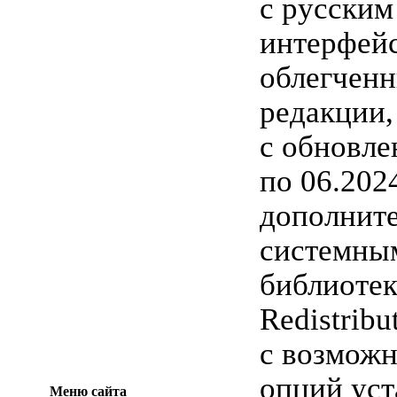
с русским
интерфейс
облегченн
редакции,
с обновл
по 06.202
дополнит
системны
библиоте
Redistribu
с возмож
опций уст
Меню сайта