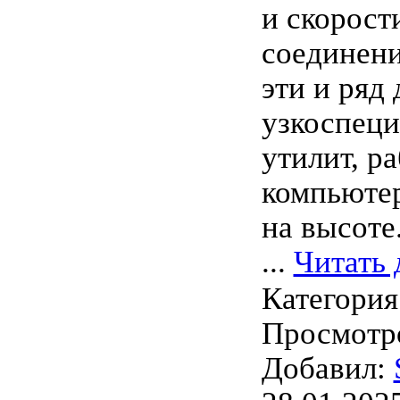
и скорост
соединени
эти и ряд
узкоспец
утилит, р
компьютер
на высоте
...
Читать 
Категория
Просмотро
Добавил: