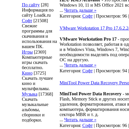
По сайту
[28]
Windows 10, 11 и MS Office 2021 вс
Информация по
...
Читать дальше »
сайту Loadk.ru
Категория:
Софт
| Просмотров: 96 
Софт
[21508]
Свежие
VMware Workstation 17 Pro 17.6.2
программы для
скачивания и
VMware Workstation Pro 17
- про
использования на
Workstation позволяет, работая в 
вашем ПК.
и в Windows Vista, Windows 7, Wind
Игры
[2369]
необходимости выделять под опер
Компьютерные
ОС на другую.
игры скачать
...
Читать дальше »
бесплатно.
Категория:
Софт
| Просмотров: 94 
Кино
[3725]
Скачать лучшее
MiniTool Power Data Recovery Perso
кино и
мультфильмы.
MiniTool Power Data Recovery
- м
Музыка
[17368]
Flash, Memory Stick и других нос
Скачать
удаления, форматирования, атаки 
музыкальные
компьютера, форматирования носи
альбомы,
сектора MBR и т. д.
сборники и
...
Читать дальше »
подборки.
Категория:
Софт
| Просмотров: 96 