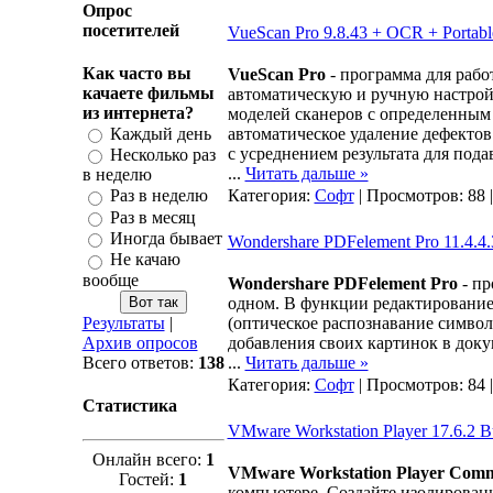
Опрос
посетителей
VueScan Pro 9.8.43 + OCR + Portabl
Как часто вы
VueScan Pro
- программа для рабо
качаете фильмы
автоматическую и ручную настрой
из интернета?
моделей сканеров с определенным п
Каждый день
автоматическое удаление дефекто
с усреднением результата для под
Несколько раз
...
Читать дальше »
в неделю
Категория:
Софт
| Просмотров: 88 
Раз в неделю
Раз в месяц
Иногда бывает
Wondershare PDFelement Pro 11.4.4
Не качаю
вообще
Wondershare PDFelement Pro
- пр
одном. В функции редактирование
Результаты
|
(оптическое распознавание символ
Архив опросов
добавления своих картинок в док
Всего ответов:
138
...
Читать дальше »
Категория:
Софт
| Просмотров: 84 
Статистика
VMware Workstation Player 17.6.2 
Онлайн всего:
1
VMware Workstation Player Comm
Гостей:
1
компьютере. Создайте изолирован