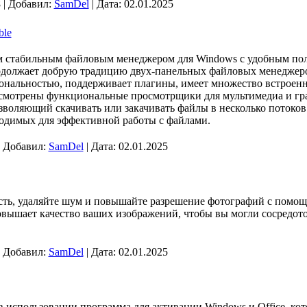
 | Добавил:
SamDel
| Дата:
02.01.2025
ble
м стабильным файловым менеджером для Windows с удобным по
одолжает добрую традицию двух-панельных файловых менеджеро
нальностью, поддерживает плагины, имеет множество встроен
смотрены функциональные просмотрщики для мультимедиа и гр
зволяющий скачивать или закачивать файлы в несколько потоко
одимых для эффективной работы с файлами.
| Добавил:
SamDel
| Дата:
02.01.2025
сть, удаляйте шум и повышайте разрешение фотографий с помо
повышает качество ваших изображений, чтобы вы могли сосредото
| Добавил:
SamDel
| Дата:
02.01.2025
 в использовании программа для активации Windows и Office, ко