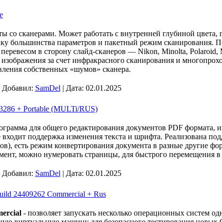
e
ты со сканерами. Может работать с внутренней глубиной цвета,
ку большинства параметров и пакетный режим сканирования. П
еревесом в сторону слайд-сканеров — Nikon, Minolta, Polaroid, 
в изображения за счет инфракрасного сканирования и многопрох
авления собственных «шумов» сканера.
| Добавил:
SamDel
| Дата:
02.01.2025
.3286 + Portable (MULTi/RUS)
ограмма для общего редактирования документов PDF формата, ин
 входит поддержка изменения текста и шрифта. Реализована по
ов), есть режим конвертирования документа в разные другие фо
умент, можно нумеровать страницы, для быстрого перемещения в
| Добавил:
SamDel
| Дата:
02.01.2025
Build 24409262 Commercial + Rus
ercial
- позволяет запускать несколько операционных систем о
ную виртуальную машину для безопасного тестирования новых 