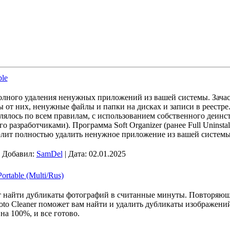
ble
полного удаления ненужных приложений из вашей системы. Зача
ы от них, ненужные файлы и папки на дисках и записи в реестре
алялось по всем правилам, с использованием собственного деинс
 разработчиками). Программа Soft Organizer (ранее Full Uninstal
олит полностью удалить ненужное приложение из вашей системы
| Добавил:
SamDel
| Дата:
02.01.2025
ortable (Multi/Rus)
т найти дубликаты фотографий в считанные минуты. Повторяющ
hoto Cleaner поможет вам найти и удалить дубликаты изображени
на 100%, и все готово.