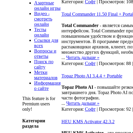
Категория:
Софт
| Просмотров: 108
Азартные
онлайн игры
Видео -
Total Commander 11.50 Final + Porta
смотреть
онлайн
Total Commander
- является самы
Тесты
интерфейсом. Total Commander пр
онлайн
повышенным удобством и функцио
Ссылки для
инструментов. В программе преду
всех
распаковщики архивов, клиент, по
Вопросы и
множество других функций, необх
ответы
...
Читать дальше »
Поиск по
Категория:
Софт
| Просмотров: 88 
сайту
Метки
Topaz Photo AI 3.4.4 + Portable
материалов
Информация
Topaz Photo AI
- повышайте резко
о сайте
завтрашнего дня. Topaz Photo AI 
части фотографии.
This feature is for
...
Читать дальше »
Premium users
only!
Категория:
Софт
| Просмотров: 92 
Категории
HEU KMS Activator 42.3.2
раздела
HEU KMS Activator
- это простая