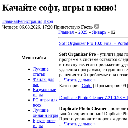
Качайте софт, игры и кино!
Главная
Регистрация
Вход
Четверг, 06.08.2026, 17:20
Приветствую
Гость
Главная
»
2025
»
Январь
»
02
Soft Organizer Pro 10.0 Final + Porta
Soft Organizer Pro
- утилита для 
Меню сайта
программ в системе остаются след
в том случае, если приложение уд
Лучшие
удаления программы, созданного его
статьи
решения этой проблемы: она позв
Файлы для
...
Читать дальше »
вас
Категория:
Софт
| Просмотров: 99 
Казуальные
игры
Duplicate Photo Cleaner 7.21.0.53 + P
PC игры для
всех
Duplicate Photo Cleaner
- позволи
Лучшие
такой неприятностью! Duplicate P
онлайн игры
Просто установите порог сходства 
Браузерные
...
Читать дальше »
игры