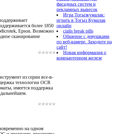
фасадных систем и
рекламных вывесок
Игра Тогызкумалак:
играть в Тогыз Кумалак
 поддерживает
онлайн
оддерживается более 1850
cialis break pills
Microtek, Epson. Возможно
Общение с девушками
одное сканирование
по веб-камере. Заходите на
сайт!
Новая информация о
компьютерном железе
струмент из серии все-в-
ддержка технологии OCR
рматы, имеется поддержка
 дальнейшем.
дновременно на одном
ОС и программ, просмотра