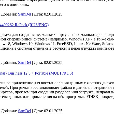
его в один клик.
| Добавил:
SamDel
| Дата:
02.01.2025
.24409262 RePack (RUS/ENG)
грамма для создания нескольких виртуальных компьютеров в од
одной операционной системе (например, Windows XP), в то же сам
ows 8, Windows 10, Windows 11, FreeBSD, Linux, NetWare, Solaris 
ационные системы отдельные ресурсы и перезагружать компьюте
| Добавил:
SamDel
| Дата:
02.01.2025
nal / Business 12.3 + Portable (MULTi/RUS)
ощное приложение для восстановления данных с жестких дисков,
ителей. Программа восстанавливает файлы и данные, потерянные 
вирусов, проблем при создании разделов или загрузке, неправи
теля данных или применения на нём программы FDISK, поврежд
| Добавил:
SamDel
| Дата:
02.01.2025