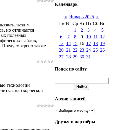
Календарь
«
Январь 2025
»
Пн
Вт
Ср
Чт
Пт
Сб
Вс
льзовательским
1
2
3
4
5
в, но отличается
ных полезных
6
7
8
9
10
11
12
афических файлов,
13
14
15
16
17
18
19
в. Предусмотрено также
20
21
22
23
24
25
26
27
28
29
30
31
Поиск по сайту
щью технологий
читься на творческой
Архив записей
Друзья и партнёры
торая может активировать