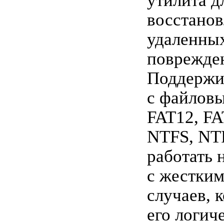
утилита д
восстанов
удаленны
поврежде
Поддержи
с файлов
FAT12, FA
NTFS, NTF
работать
с жестким
случаев, 
его логич