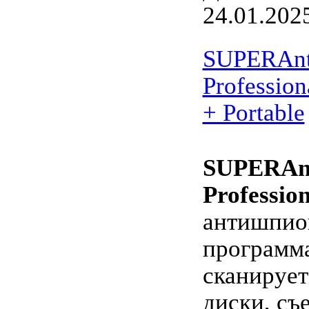
24.01.202
SUPERAnt
Profession
+ Portable
SUPERAnt
Profession
антишпио
программа
сканирует
диски, съ