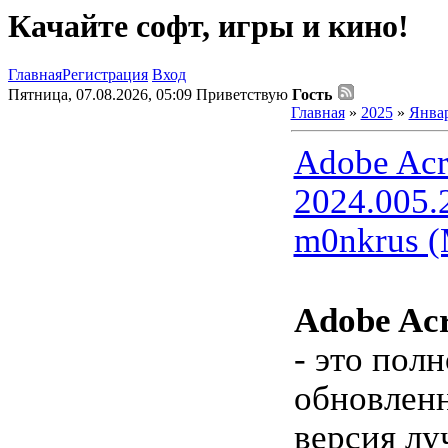
Качайте софт, игры и кино!
Главная
Регистрация
Вход
Пятница, 07.08.2026, 05:09
Приветствую
Гость
Главная
»
2025
»
Янва
Adobe Acr
2024.005.
m0nkrus 
Adobe Acr
- это пол
обновленн
версия лу