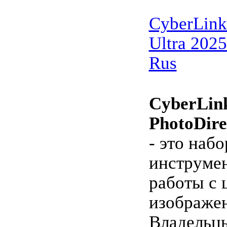
CyberLink
Ultra 2025
Rus
CyberLin
PhotoDire
- это наб
инструмен
работы с
изображе
Владельц