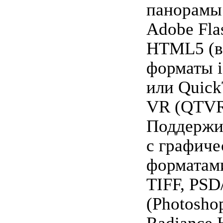
панорамы
Adobe Fla
HTML5 (ве
форматы i
или Quic
VR (QTVR
Поддержи
с графич
форматам
TIFF, PSD
(Photosho