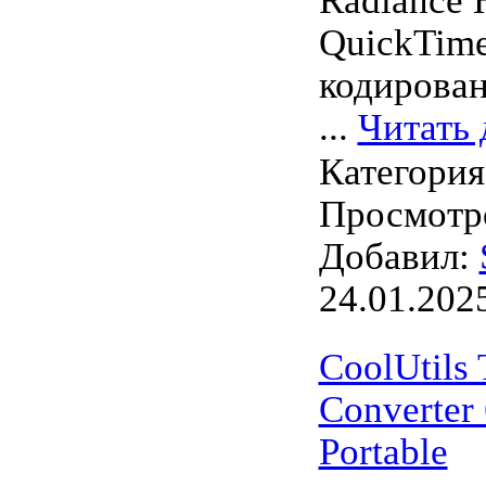
Radiance
QuickTim
кодирован
...
Читать 
Категори
Просмотро
Добавил:
24.01.202
CoolUtils 
Converter 
Portable