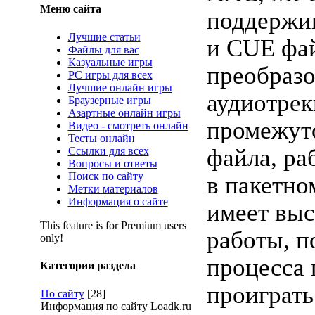
Меню сайта
поддержив
Лучшие статьи
и CUE фа
Файлы для вас
Казуальные игры
преобраз
PC игры для всех
Лучшие онлайн игры
аудиотрек
Браузерные игры
Азартные онлайн игры
промежут
Видео - смотреть онлайн
Тесты онлайн
файла, ра
Ссылки для всех
Вопросы и ответы
Поиск по сайту
в пакетно
Метки материалов
Информация о сайте
имеет выс
This feature is for Premium users
работы, п
only!
процесса 
Категории раздела
проиграть
По сайту
[28]
Информация по сайту Loadk.ru