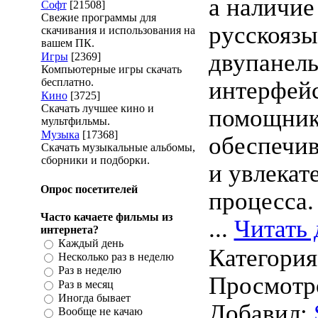
а наличие
Софт
[21508]
Свежие программы для
русскоязы
скачивания и использования на
вашем ПК.
двупанель
Игры
[2369]
Компьютерные игры скачать
бесплатно.
интерфейс
Кино
[3725]
Скачать лучшее кино и
помощник
мультфильмы.
Музыка
[17368]
обеспечи
Скачать музыкальные альбомы,
сборники и подборки.
и увлекат
Опрос посетителей
процесса.
Часто качаете фильмы из
...
Читать 
интернета?
Каждый день
Категори
Несколько раз в неделю
Раз в неделю
Просмотро
Раз в месяц
Иногда бывает
Добавил:
Вообще не качаю