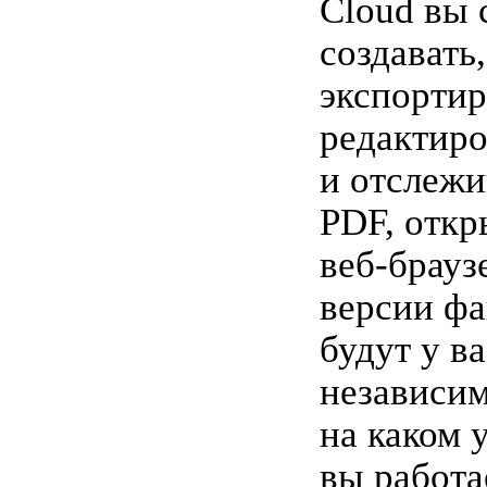
Cloud вы 
создавать,
экспортир
редактиро
и отслежи
PDF, откр
веб-брауз
версии фа
будут у в
независим
на каком 
вы работа