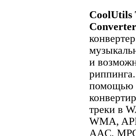
CoolUtils
Converte
конвертер
музыкаль
и возмож
риппинга.
помощью 
конверти
треки в 
WMA, APE
AAC, MPC