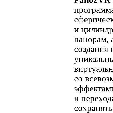
программа
сферичес
и цилинд
панорам, 
создания 
уникальн
виртуаль
со всево
эффектам
и переход
сохранять