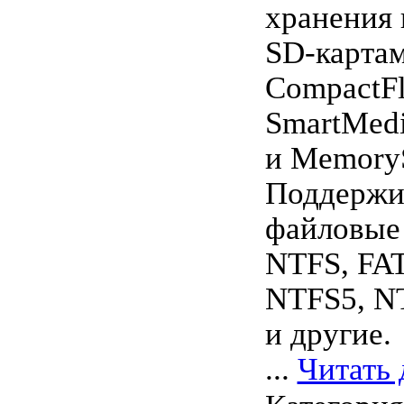
хранения
SD-картам
CompactFl
SmartMed
и MemoryS
Поддержи
файловые
NTFS, FAT
NTFS5, N
и другие.
...
Читать 