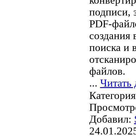
конвертир
подписи, 
PDF-файло
создания
поиска и 
отсканир
файлов.
...
Читать 
Категори
Просмотро
Добавил:
24.01.202