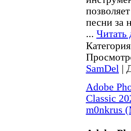
позволяет
песни за 
...
Читать 
Категори
Просмотро
SamDel
| 
Adobe Pho
Classic 20
m0nkrus 