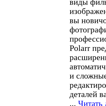
виды филь
изображен
вы новичо
фотограф
профессио
Polarr пре
расширен
автоматич
и сложны
редактиро
деталей в
...
Читать 