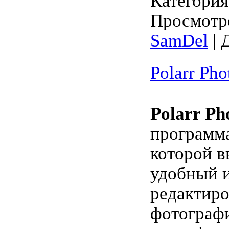
Категори
Просмотро
SamDel
| 
Polarr Pho
Polarr Ph
программ
которой в
удобный 
редактир
фотографи