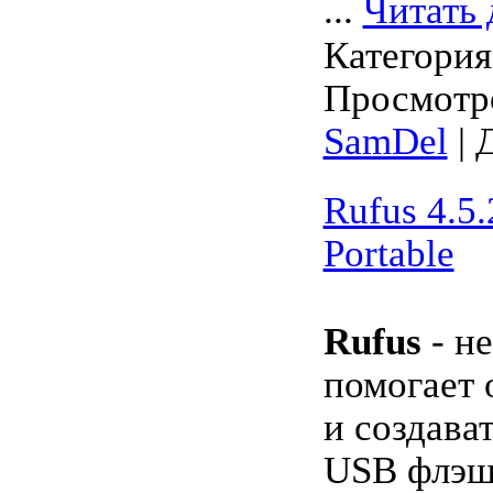
...
Читать 
Категори
Просмотро
SamDel
| 
Rufus 4.5.
Portable
Rufus
- н
помогает 
и создава
USB флэш