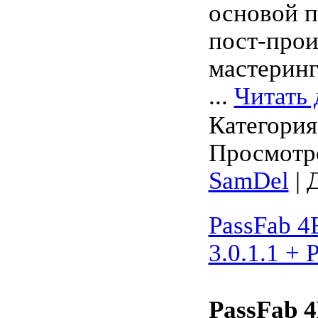
основой п
пост-прои
мастеринг
...
Читать 
Категори
Просмотро
SamDel
| 
PassFab 4E
3.0.1.1 + 
PassFab 4