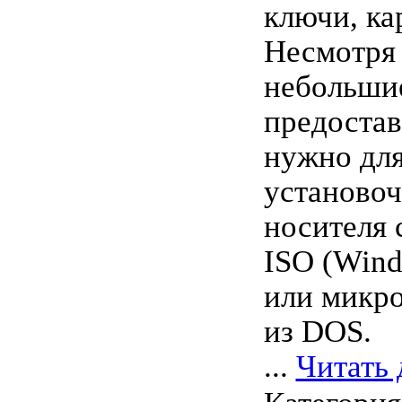
ключи, кар
Несмотря 
небольшие
предостав
нужно для
установо
носителя 
ISO (Windo
или микр
из DOS.
...
Читать 