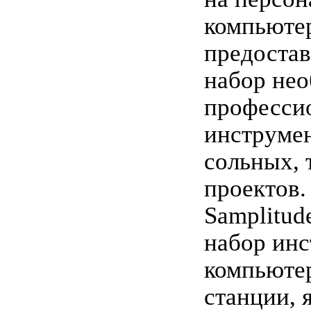
компьюте
предоста
набор не
професси
инструмен
сольных, 
проектов
Samplitud
набор инс
компьюте
станции,