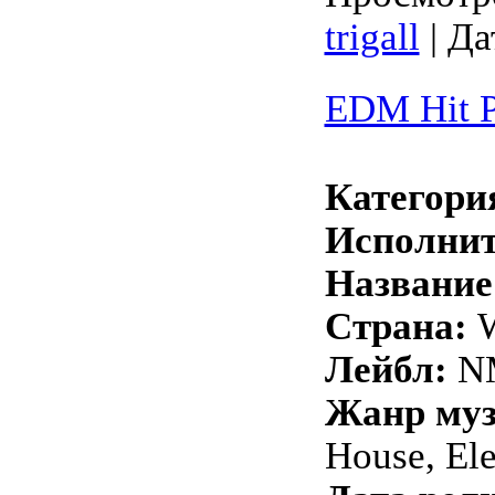
trigall
| Да
EDM Hit P
Категори
Исполнит
Название
Страна:
W
Лейбл:
N
Жанр му
House, Ele