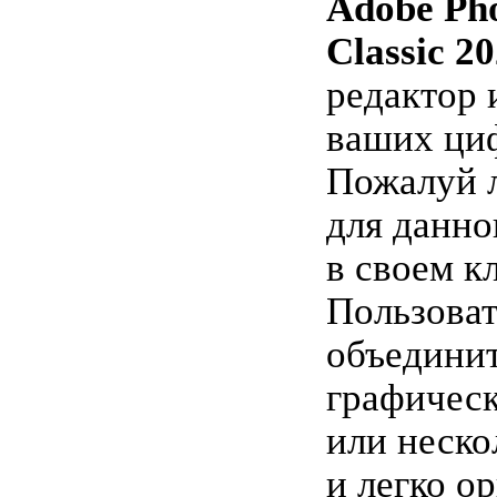
Adobe Ph
Classic 2
редактор 
ваших ци
Пожалуй 
для данно
в своем кл
Пользоват
объедини
графическ
или неско
и легко о