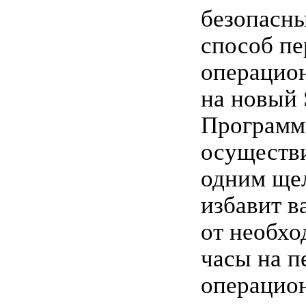
безопасн
способ пе
операцио
на новый
Программ
осуществ
одним ще
избавит в
от необхо
часы на п
операцио