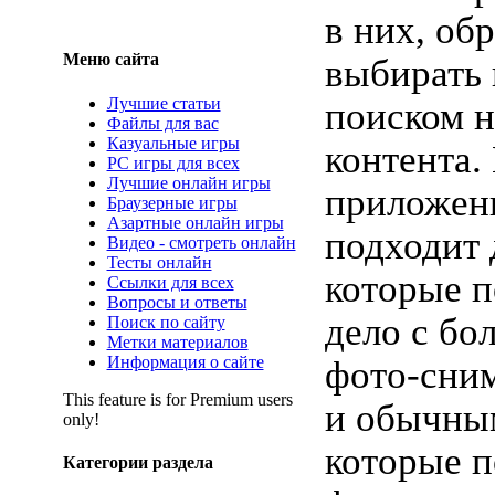
в них, об
Меню сайта
выбирать 
Лучшие статьи
поиском 
Файлы для вас
Казуальные игры
контента.
PC игры для всех
Лучшие онлайн игры
приложен
Браузерные игры
Азартные онлайн игры
подходит 
Видео - смотреть онлайн
Тесты онлайн
которые 
Ссылки для всех
Вопросы и ответы
дело с бо
Поиск по сайту
Метки материалов
Информация о сайте
фото-сним
This feature is for Premium users
и обычным
only!
которые п
Категории раздела