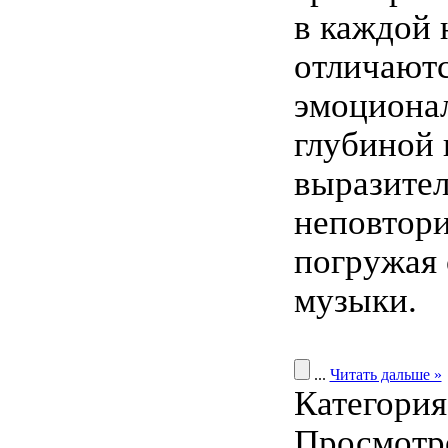
в каждой 
отличают
эмоциона
глубиной 
выразител
неповтор
погружая 
музыки.
...
Читать дальше »
Категори
Просмотро