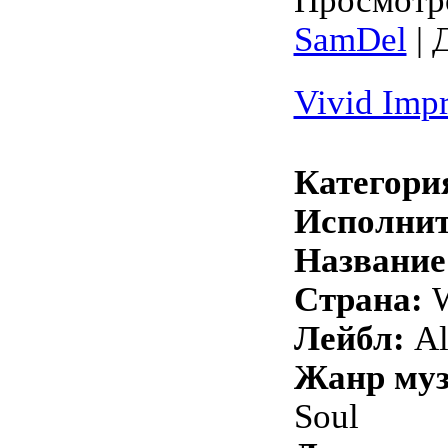
Просмотро
SamDel
| 
Vivid Impr
Категори
Исполнит
Название
Страна:
W
Лейбл:
Al
Жанр му
Soul