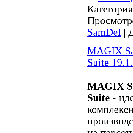
Категори
Просмотро
SamDel
| 
MAGIX Sa
Suite 19.1
MAGIX Sa
Suite
- ид
комплексн
производ
на персон