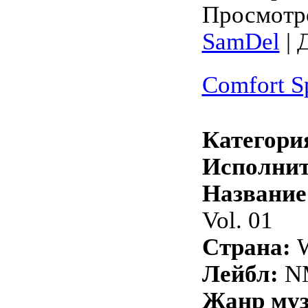
Просмотро
SamDel
| 
Comfort Sp
Категори
Исполнит
Название
Vol. 01
Страна:
W
Лейбл:
N
Жанр му