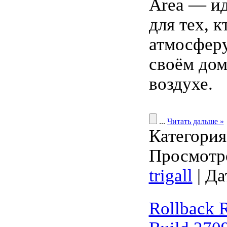
Area — и
для тех, к
атмосферу
своём дом
воздухе.
...
Читать дальше »
Категори
Просмотро
trigall
| Да
Rollback R