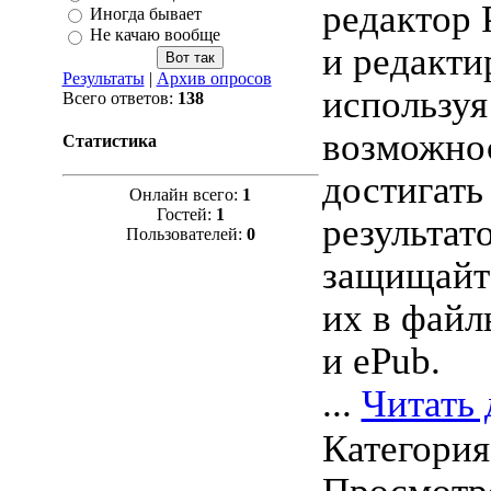
редактор 
Иногда бывает
Не качаю вообще
и редакти
Результаты
|
Архив опросов
использу
Всего ответов:
138
возможно
Статистика
достигат
Онлайн всего:
1
Гостей:
1
результат
Пользователей:
0
защищайте
их в файл
и ePub.
...
Читать 
Категори