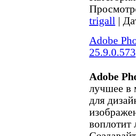
Просмотро
trigall
| Да
Adobe Pho
25.9.0.573
Adobe Ph
лучшее в
для дизай
изображен
воплотит 
Создавайт