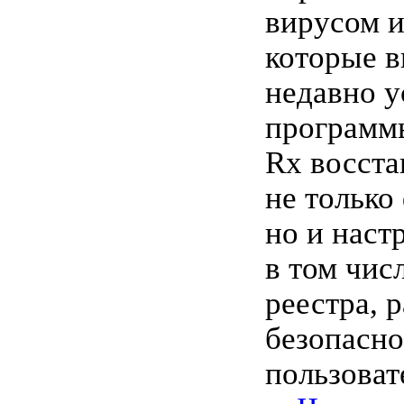
вирусом и
которые в
недавно 
программы
Rx восста
не только
но и наст
в том чис
реестра, р
безопасно
пользовате