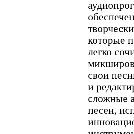
аудиопро
обеспечен
творчески
которые п
легко соч
микширова
свои песн
и редакти
сложные 
песен, ис
инноваци
инструмен