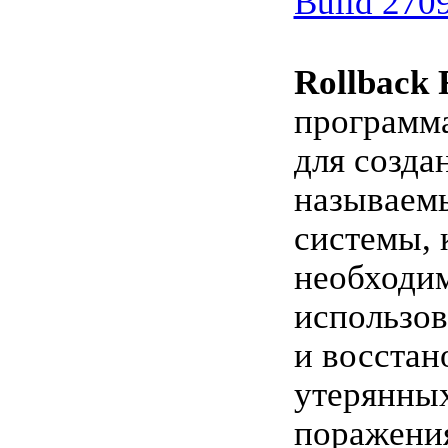
Build 270
Rollback 
программ
для созда
называем
системы, 
необходи
использов
и восстан
утерянных
поражени