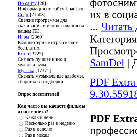
фотосним
По сайту
[28]
Информация по сайту Loadk.ru
их в соци
Софт
[21508]
Свежие программы для
...
Читать 
скачивания и использования на
вашем ПК.
Категори
Игры
[2369]
Компьютерные игры скачать
Просмотро
бесплатно.
Кино
[3725]
Скачать лучшее кино и
SamDel
| 
мультфильмы.
Музыка
[17371]
Скачать музыкальные альбомы,
PDF Extra
сборники и подборки.
9.30.55918
Опрос посетителей
Как часто вы качаете фильмы
из интернета?
PDF Extra
Каждый день
Несколько раз в неделю
професси
Раз в неделю
Раз в месяц