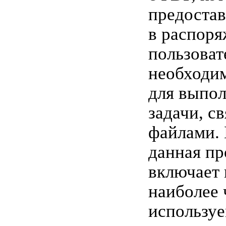
предостав
в распор
пользоват
необходи
для выпо
задачи, с
файлами. 
данная п
включает 
наиболее 
использу