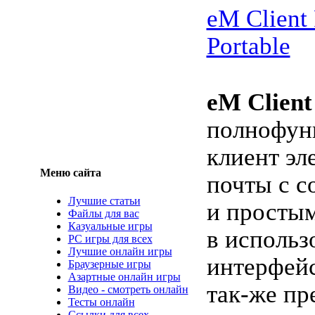
eM Client 
Portable
eM Client
полнофун
клиент эл
Меню сайта
почты с 
Лучшие статьи
и просты
Файлы для вас
Казуальные игры
в использ
PC игры для всех
Лучшие онлайн игры
интерфейс
Браузерные игры
Азартные онлайн игры
так-же пр
Видео - смотреть онлайн
Тесты онлайн
Ссылки для всех