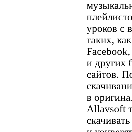
музыкаль
плейлисто
уроков с 
таких, ка
Facebook,
и других 
сайтов. 
скачивани
в оригина
Allavsoft
скачивать
и конверт