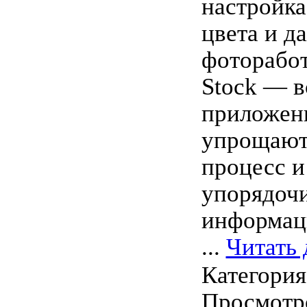
настройка
цвета и д
фоторабот
Stock — в
приложени
упрощают
процесс и
упорядоч
информац
...
Читать 
Категори
Просмотро