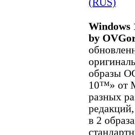
(RUS)
Windows 
by OVGor
обновлен
оригинал
образы О
10™» от M
разных ра
редакций
в 2 образа
стандарт