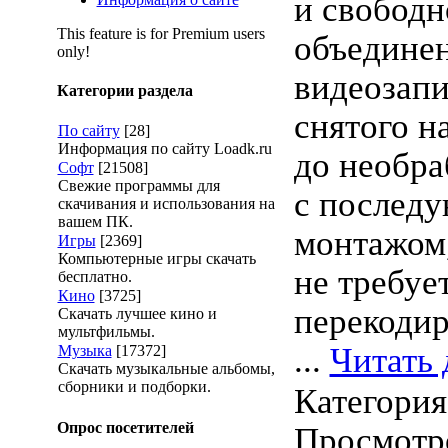
и свободн
This feature is for Premium users
объедине
only!
видеозапи
Категории раздела
снятого н
По сайту
[28]
Информация по сайту Loadk.ru
до необра
Софт
[21508]
Свежие программы для
с послед
скачивания и использования на
вашем ПК.
монтажом,
Игры
[2369]
Компьютерные игры скачать
не требуе
бесплатно.
Кино
[3725]
перекодир
Скачать лучшее кино и
мультфильмы.
...
Читать 
Музыка
[17372]
Скачать музыкальные альбомы,
сборники и подборки.
Категори
Опрос посетителей
Просмотро