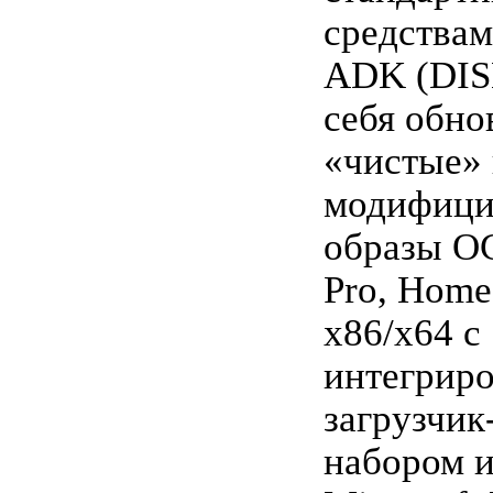
средствам
ADK (DIS
себя обно
«чистые» 
модифици
образы О
Pro, Home 
x86/x64 с
интегрир
загрузчик
набором 