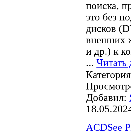
поиска, п
это без п
дисков (D
внешних 
и др.) к к
...
Читать 
Категори
Просмотро
Добавил:
18.05.202
ACDSee Ph