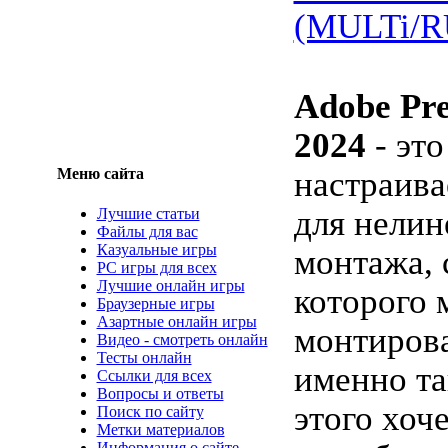
(MULTi/R
Adobe Pre
2024
- эт
Меню сайта
настраив
для нелин
Лучшие статьи
Файлы для вас
Казуальные игры
монтажа,
PC игры для всех
Лучшие онлайн игры
которого
Браузерные игры
Азартные онлайн игры
монтирова
Видео - смотреть онлайн
Тесты онлайн
именно та
Ссылки для всех
Вопросы и ответы
этого хоч
Поиск по сайту
Метки материалов
Информация о сайте