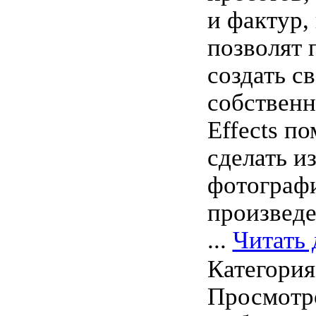
и фактур,
позволят 
создать с
собственн
Effects п
сделать и
фотографи
произведе
...
Читать 
Категори
Просмотро