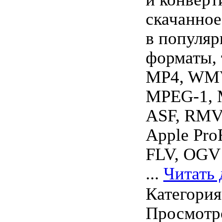
скачанное
в популяр
форматы, 
MP4, WM
MPEG-1, 
ASF, RMV
Apple Pro
FLV, OGV 
...
Читать 
Категори
Просмотро