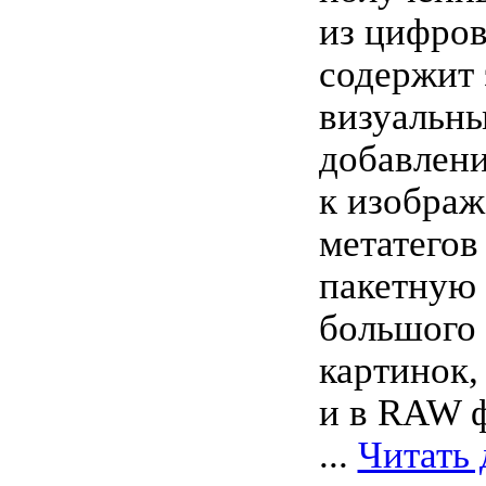
из цифро
содержит
визуальн
добавлен
к изобра
метатегов
пакетную
большого 
картинок,
и в RAW 
...
Читать 