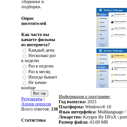
сборники и
подборки.
Опрос
посетителей
Как часто вы
качаете фильмы
из интернета?
Каждый день
Несколько раз
в неделю
Раз в неделю
Раз в месяц
Иногда бывает
Не качаю
вообще
Информация о программе:
Результаты
|
Год выпуска:
2023
Архив опросов
Платформа:
Windows® 10
Всего ответов:
138
Язык интерфейса:
Multilanguage /
Лекарство:
Keygen By DFoX | porta
Статистика
Размер файла:
43.69 MB