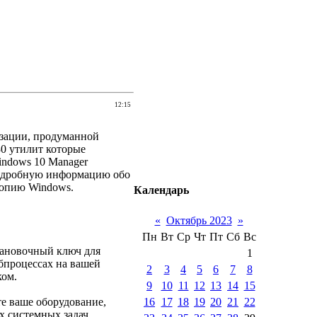
12:15
изации, продуманной
0 утилит которые
indows 10 Manager
подробную информацию обо
копию Windows.
Календарь
«
Октябрь 2023
»
Пн
Вт
Ср
Чт
Пт
Сб
Вс
тановочный ключ для
1
бпроцессах на вашей
2
3
4
5
6
7
8
ком.
9
10
11
12
13
14
15
16
17
18
19
20
21
22
те ваше оборудование,
х системных задач.