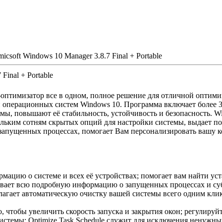
icsoft Windows 10 Manager 3.8.7 Final + Portable
Final + Portable
-оптимизатор все в одном, полное решение для отличной оптим
и операционных систем Windows 10. Программа включает более 3
мы, повышают её стабильность, устойчивость и безопасность. W
кольким сотням скрытых опций для настройки системы, выдает 
 запущенных процессах, помогает Вам персонализировать вашу 
мацию о системе и всех её устройствах; помогает вам найти ус
зывает всю подробную информацию о запущенных процессах и су
лагает автоматическую очистку вашей системы всего одним кли
, чтобы увеличить скорость запуска и закрытия окон; регулируй
истемы; Optimize Task Schedule служит для исключения ненужны