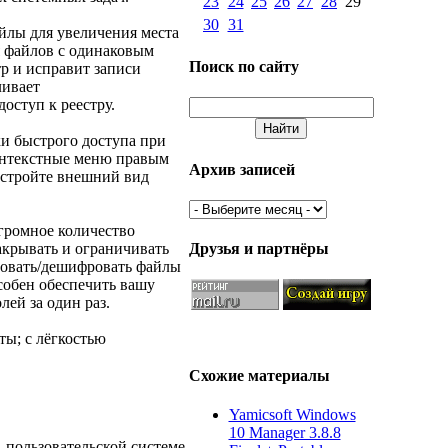
23
24
25
26
27
28
29
30
31
йлы для увеличения места
я файлов с одинаковым
Поиск по сайту
тр и исправит записи
ливает
оступ к реестру.
ки быстрого доступа при
контекстные меню правым
Архив записей
астройте внешний вид
огромное количество
Друзья и партнёры
акрывать и ограничивать
ровать/дешифровать файлы
особен обеспечить вашу
ей за один раз.
ты; с лёгкостью
Схожие материалы
Yamicsoft Windows
10 Manager 3.8.8
 пользовательской системе