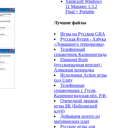
Yamicsoft Windows
11 Manager 1.3.2
Final + Portable
Лучшие файлы
Игры на Русском GBA
Русская Кухня - Азбука
«Домашнего терроризма»
Телефонный
справочник Калининграда
Diamond Rush
(русскоязычная версия) /
Алмазная лихорадка
Исходники Action игры
под Unity
Телефонные
справочники г. Гусев,
Калининградская обл. Р.Ф.
Очередной движок
игры БК (Бойцовский
клуб)
Добываем золото из
материнских плат
Русские игры для