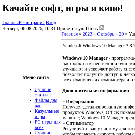
Качайте софт, игры и кино!
Главная
Регистрация
Вход
Четверг, 06.08.2026, 10:31
Приветствую
Гость
Главная
»
2023
»
Октябрь
»
20
» Yam
Yamicsoft Windows 10 Manager 3.8.7 
Windows 10 Manager
- программа
настройки и качественной очистк
улучшают и ускоряют работу систе
позволяет получить доступ к нес
Меню сайта
всех компонентах компьютера и о
Лучшие
Дополнительная информация:
статьи
Файлы для
»
Информация
вас
Получает детализированную инфор
Казуальные
продуктов Windows, Office; пока
игры
машине; Windows 10 Manager пред
PC игры для
» Оптимизатор
всех
Регулируйте вашу систему для того
Лучшие
чтобы повысить скорость работы с