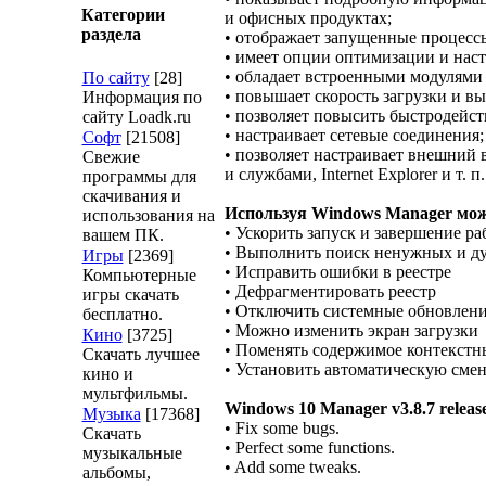
Категории
и офисных продуктах;
раздела
• отображает запущенные процесс
• имеет опции оптимизации и нас
• обладает встроенными модулями д
По сайту
[28]
• повышает скорость загрузки и в
Информация по
• позволяет повысить быстродейс
сайту Loadk.ru
• настраивает сетевые соединения;
Софт
[21508]
• позволяет настраивает внешний
Свежие
и службами, Internet Explorer и т. п.
программы для
скачивания и
Используя Windows Manager мо
использования на
• Ускорить запуск и завершение р
вашем ПК.
• Выполнить поиск ненужных и д
Игры
[2369]
• Исправить ошибки в реестре
Компьютерные
• Дефрагментировать реестр
игры скачать
• Отключить системные обновлени
бесплатно.
• Можно изменить экран загрузки
Кино
[3725]
• Поменять содержимое контекст
Скачать лучшее
• Установить автоматическую сме
кино и
мультфильмы.
Windows 10 Manager v3.8.7 releas
Музыка
[17368]
• Fix some bugs.
Скачать
• Perfect some functions.
музыкальные
• Add some tweaks.
альбомы,