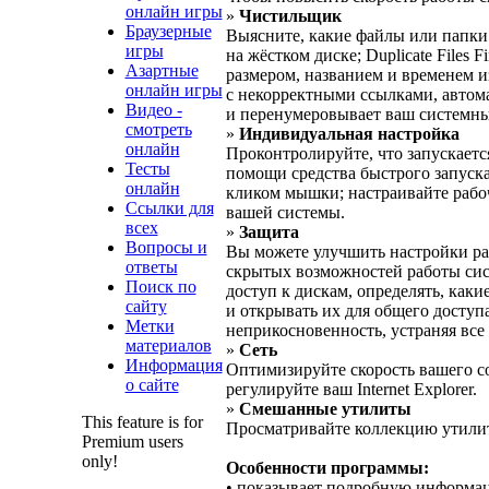
онлайн игры
»
Чистильщик
Браузерные
Выясните, какие файлы или папки
игры
на жёстком диске; Duplicate File
Азартные
размером, названием и временем и
онлайн игры
с некорректными ссылками, автома
Видео -
и перенумеровывает ваш системный
смотреть
»
Индивидуальная настройка
онлайн
Проконтролируйте, что запускаетс
Тесты
помощи средства быстрого запуска
онлайн
кликом мышки; настраивайте рабо
Ссылки для
вашей системы.
всех
»
Защита
Вопросы и
Вы можете улучшить настройки раб
ответы
скрытых возможностей работы сис
Поиск по
доступ к дискам, определять, ка
сайту
и открывать их для общего доступа
Метки
неприкосновенность, устраняя все
материалов
»
Сеть
Информация
Оптимизируйте скорость вашего со
о сайте
регулируйте ваш Internet Explorer.
»
Смешанные утилиты
This feature is for
Просматривайте коллекцию утилит
Premium users
only!
Особенности программы:
• показывает подробную информац