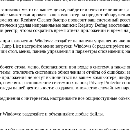
 занимают место на вашем диске; найдите и очистите лишние фа
s Finder может сканировать ваш компьютер на предмет обнаружени
зменения; Registry Cleaner быстро проверит ваш системный реес
тически удаляя неправильные записи; Registry Defrag восстанав
 реестр, чтобы сократить время ответа приложений и время на д
я при включении Windows; создайте на панели управления икон
 Jump List; настройте меню загрузки Windows 8; редактируйте 
чий стол, меню, панель управления и параметры оповещений; н
очего стола, меню, безопасности при входе в систему, а также 
темы, отключить системные обновления и отчёты об ошибках; з
кие приложения не могут выполняться на вашем компьютере; шиф
, изменять расположение системных папок; Privacy Protector сп
 следы вашей деятельности; создавать множество случайных парол
единения с интернетом, настраивайте все общедоступные объек
 Windows; разделяйте и объединяйте любые файлы.
ию обо всех компонентах компьютера, аппаратном обеспечении,