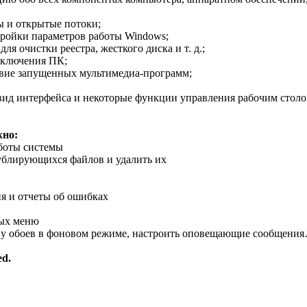
ы и открытые потоки;
тройки параметров работы Windows;
ля очистки реестра, жесткого диска и т. д.;
ыключения ПК;
твие запущенных мультимедиа-программ;
 вид интерфейса и некоторые функции управления рабочим столо
жно:
аботы системы
ублирующихся файлов и удалить их
я и отчеты об ошибках
ных меню
ну обоев в фоновом режиме, настроить оповещающие сообщени
ed.