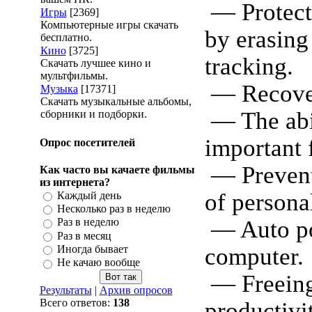
— Protect
Игры
[2369]
Компьютерные игры скачать
by erasing
бесплатно.
Кино
[3725]
tracking.
Скачать лучшее кино и
мультфильмы.
— Recovery
Музыка
[17371]
Скачать музыкальные альбомы,
— The abil
сборники и подборки.
important f
Опрос посетителей
— Prevent
Как часто вы качаете фильмы
из интернета?
of persona
Каждый день
Несколько раз в неделю
— Auto po
Раз в неделю
Раз в месяц
Иногда бывает
computer.
Не качаю вообще
— Freeing
Результаты
|
Архив опросов
Всего ответов:
138
productivi