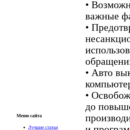
• Возможн
важные ф
• Предот
несанкци
использо
обращени
• Авто в
компьюте
• Освобож
до повыш
производи
Меню сайта
и програ
Лучшие статьи