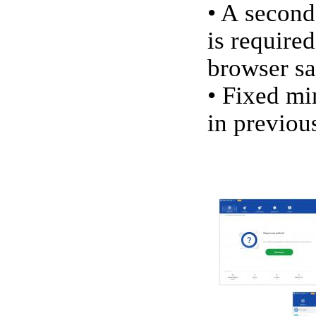
• A second
is require
browser s
• Fixed mi
in previou