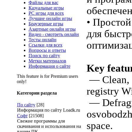
Файлы для вас
обеспече
Казуальные игры
PC игры для всех
Лучшие онлайн игры
• Простой
Браузерные игры
Азартные онлайн игры
для быстр
Видео - смотреть онлайн
Тесты онлайн
оптимиза
Ссылки для всех
Вопросы и ответы
Поиск по сайту
Метки материалов
Key featu
Информация о сайте
This feature is for Premium users
— Clean, 
only!
registry W
Категории раздела
— Defrag
По сайту
[28]
Информация по сайту Loadk.ru
osvobodzh
Софт
[21508]
Свежие программы для
space.
скачивания и использования на
вашем ПК.