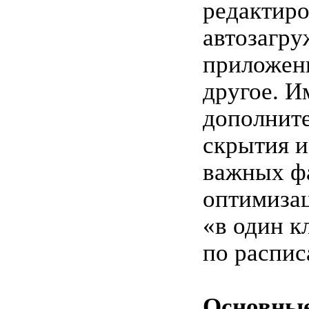
редактиро
автозагр
приложен
другое. И
дополнит
скрытия 
важных фа
оптимиза
«в один к
по распис
Основные