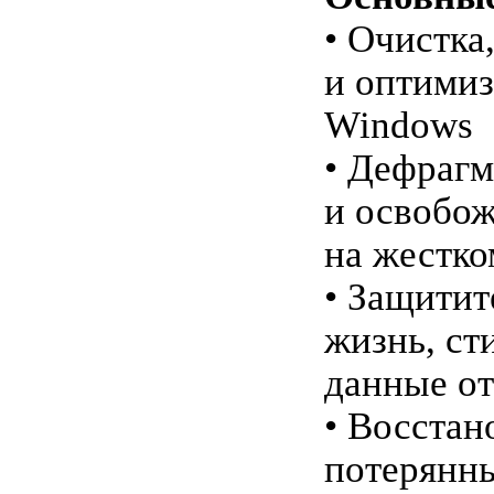
• Очистка
и оптимиз
Windows
• Дефрагм
и освобож
на жестко
• Защитит
жизнь, ст
данные о
• Восстан
потерянн