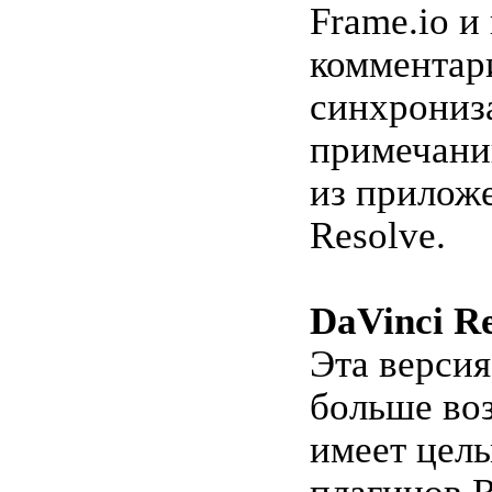
Frame.io и
комментари
синхрониз
примечани
из прилож
Resolve.
DaVinci Re
Эта версия
больше во
имеет цел