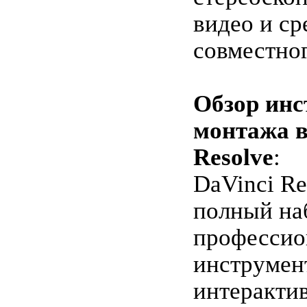
видео и ср
совместног
Обзор инс
монтажа в
Resolve
:
DaVinci Re
полный на
профессио
инструмен
интеракти