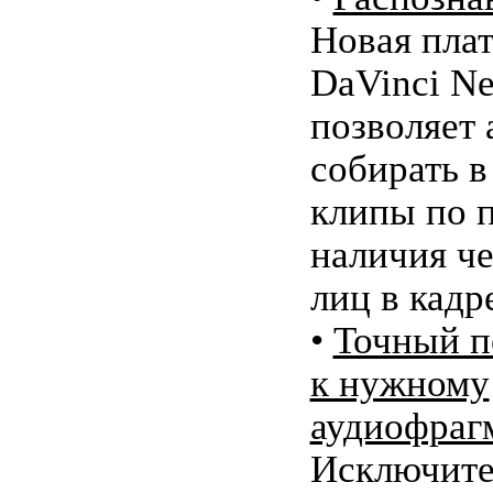
Новая пла
DaVinci Ne
позволяет 
собирать в
клипы по 
наличия ч
лиц в кадр
•
Точный п
к нужному
аудиофраг
Исключите