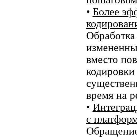
•
Более эф
кодирован
Обработка
измененны
вместо по
кодировки 
существен
время на р
•
Интеграц
с платформ
Обращение