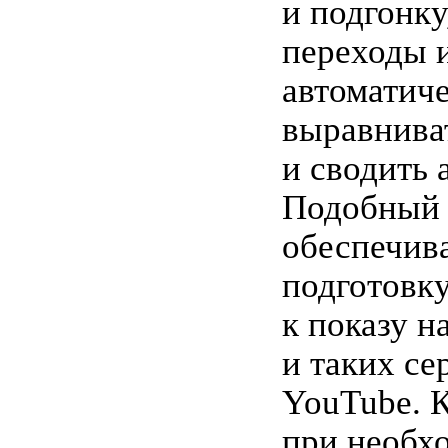
и подгонку
переходы и
автоматич
выравнива
и сводить 
Подобный 
обеспечив
подготовку
к показу н
и таких се
YouTube. К
при необх