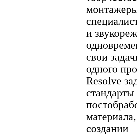
монтажеры
специалис
и звукоре
одновреме
свои задач
одного про
Resolve за
стандарты
постобраб
материала,
создании