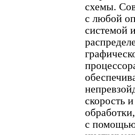
схемы. Со
с любой о
системой 
распредел
графическ
процессор
обеспечив
непревзой
скорость и
обработки,
с помощью