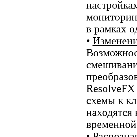
настройка
мониторин
в рамках о
•
Изменени
Возможнос
смешивани
преобразо
ResolveFX
схемы к кл
находятся 
временной
•
Распозна