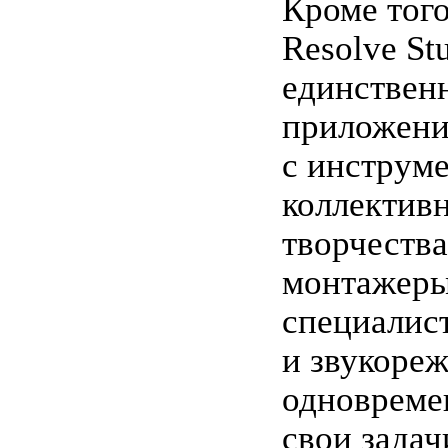
Кроме того
Resolve St
единствен
приложени
с инструм
коллектив
творчества
монтажеры
специалис
и звукоре
одновреме
свои задач