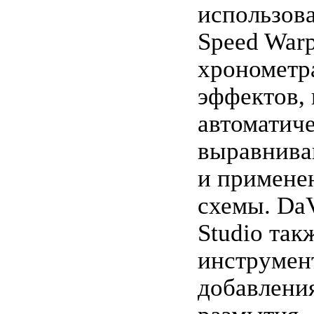
использов
Speed Warp
хрономет
эффектов,
автоматич
выравнива
и примене
схемы. DaV
Studio так
инструмен
добавления