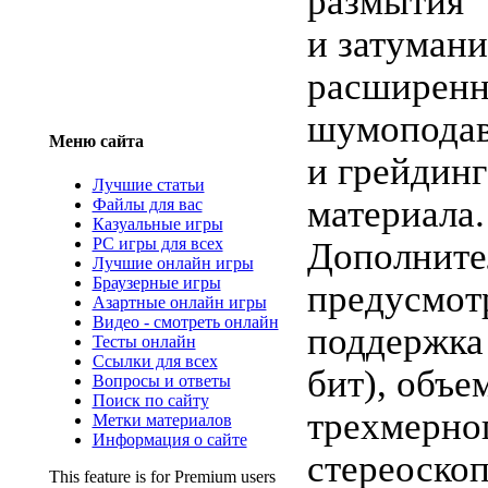
размытия
и затумани
расширенн
шумоподав
Меню сайта
и грейдин
Лучшие статьи
материала.
Файлы для вас
Казуальные игры
PC игры для всех
Дополните
Лучшие онлайн игры
Браузерные игры
предусмот
Азартные онлайн игры
Видео - смотреть онлайн
поддержка 
Тесты онлайн
Ссылки для всех
бит), объе
Вопросы и ответы
Поиск по сайту
трехмерног
Метки материалов
Информация о сайте
стереоскоп
This feature is for Premium users