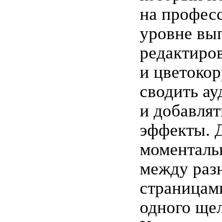
на профес
уровне вы
редактиро
и цветоко
сводить а
и добавлят
эффекты. 
моменталь
между раз
страницам
одного ще