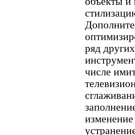
объекты и
стилизаци
Дополните
оптимизир
ряд других
инструмент
числе ими
телевизион
сглаживани
заполнени
изменение
устранени