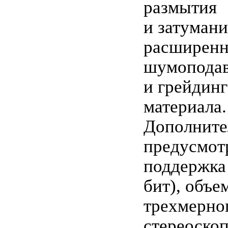
размытия
и затумани
расширенн
шумоподав
и грейдин
материала.
Дополните
предусмот
поддержка 
бит), объе
трехмерног
стереоскоп