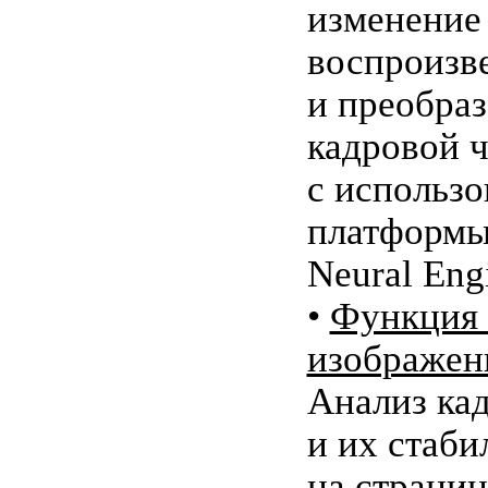
изменение
воспроизв
и преобра
кадровой 
с использ
платформы
Neural Eng
•
Функция 
изображен
Анализ ка
и их стаби
на страниц