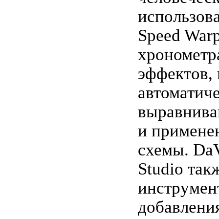
использов
Speed Warp
хрономет
эффектов,
автоматич
выравнива
и примене
схемы. DaV
Studio так
инструмен
добавления