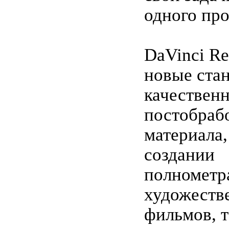
одного про
DaVinci Re
новые ста
качествен
постобраб
материала,
создании
полномет
художеств
фильмов, 