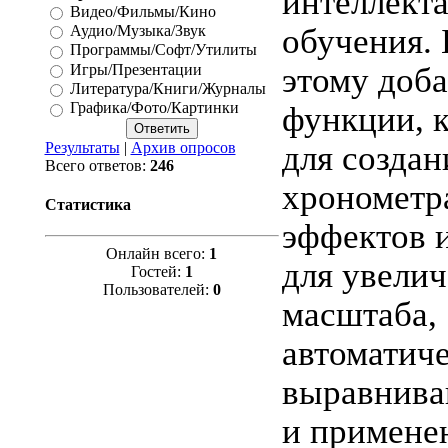
интеллект
Видео/Фильмы/Кино
Аудио/Музыка/Звук
обучения. 
Программы/Софт/Утилиты
Игры/Презентации
этому доб
Литература/Книги/Журналы
Графика/Фото/Картинки
функции, к
Результаты
|
Архив опросов
для создан
Всего ответов:
246
хрономет
Статистика
эффектов и
Онлайн всего:
1
для увели
Гостей:
1
Пользователей:
0
масштаба,
автоматич
выравнива
и примене