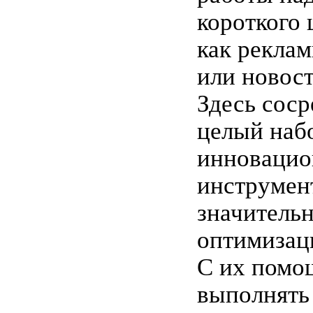
короткого 
как рекла
или новос
Здесь соср
целый наб
инноваци
инструмен
значитель
оптимизац
С их помо
выполнять