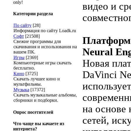
only!
видео и ср
Категории раздела
совместног
По сайту
[28]
Информация по сайту Loadk.ru
Софт
[21508]
Платформа
Свежие программы для
скачивания и использования на
Neural En
вашем ПК.
Игры
[2369]
Новая пла
Компьютерные игры скачать
бесплатно.
DaVinci Ne
Кино
[3725]
Скачать лучшее кино и
используе
мультфильмы.
Музыка
[17372]
современн
Скачать музыкальные альбомы,
сборники и подборки.
на основе
Опрос посетителей
сетей, иск
Что чаще вы качаете из
интернета?