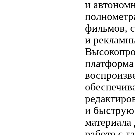
и автоном
полномет
фильмов, 
и рекламн
Высокопро
платформа
воспроизв
обеспечив
редактиро
и быструю
материала
работе с т