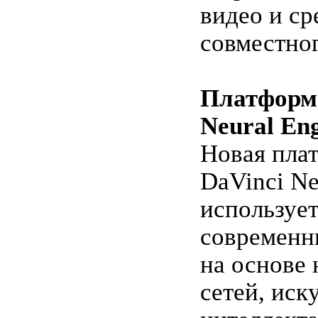
видео и ср
совместног
Платформа
Neural En
Новая пла
DaVinci Ne
используе
современн
на основе
сетей, иск