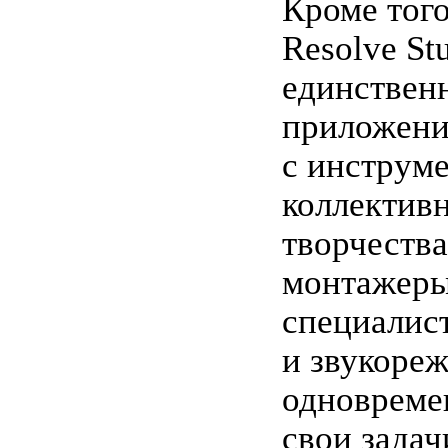
Кроме того
Resolve St
единствен
приложени
с инструм
коллектив
творчества
монтажеры
специалис
и звукоре
одновреме
свои задач