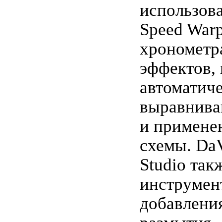
использов
Speed Warp
хрономет
эффектов,
автоматич
выравнива
и примене
схемы. DaV
Studio так
инструмен
добавления