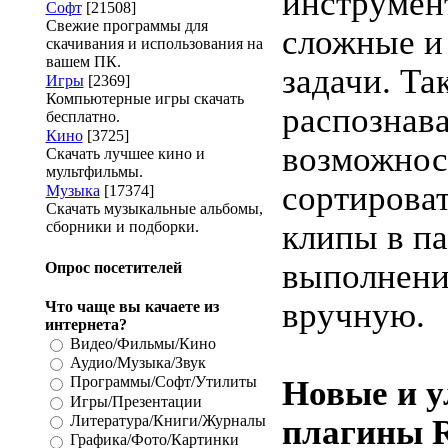
инструмен
Софт
[21508]
Свежие программы для
сложные и
скачивания и использования на
вашем ПК.
задачи. Так
Игры
[2369]
Компьютерные игры скачать
распознава
бесплатно.
Кино
[3725]
возможнос
Скачать лучшее кино и
мультфильмы.
сортирова
Музыка
[17374]
Скачать музыкальные альбомы,
сборники и подборки.
клипы в па
выполнени
Опрос посетителей
вручную.
Что чаще вы качаете из
интернета?
Видео/Фильмы/Кино
Аудио/Музыка/Звук
Программы/Софт/Утилиты
Новые и 
Игры/Презентации
Литература/Книги/Журналы
плагины R
Графика/Фото/Картинки