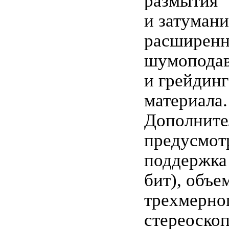
размытия
и затумани
расширенн
шумоподав
и грейдин
материала.
Дополните
предусмот
поддержка 
бит), объе
трехмерног
стереоскоп