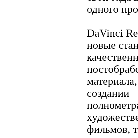
одного про
DaVinci Re
новые ста
качествен
постобраб
материала,
создании
полномет
художеств
фильмов, 