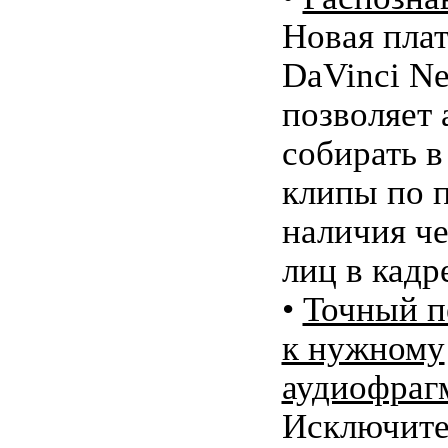
Новая пла
DaVinci Ne
позволяет 
собирать в
клипы по 
наличия ч
лиц в кадр
•
Точный п
к нужному
аудиофраг
Исключите