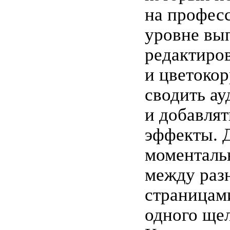
на профес
уровне вы
редактиро
и цветоко
сводить а
и добавлят
эффекты. 
моменталь
между раз
страницам
одного ще