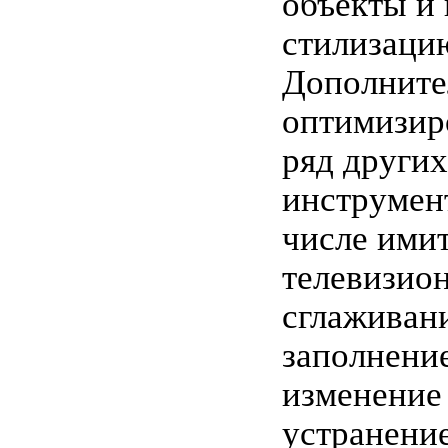
объекты и
стилизаци
Дополните
оптимизир
ряд других
инструмент
числе ими
телевизион
сглаживани
заполнени
изменение
устранени