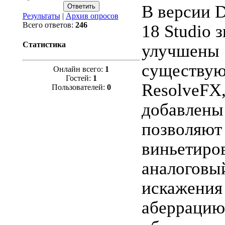
В версии D
Результаты
|
Архив опросов
Всего ответов:
246
18 Studio 
Статистика
улучшены
существую
Онлайн всего:
1
Гостей:
1
ResolveFX,
Пользователей:
0
добавлены
позволяют
виньетиров
аналоговы
искажения
аберрацию,