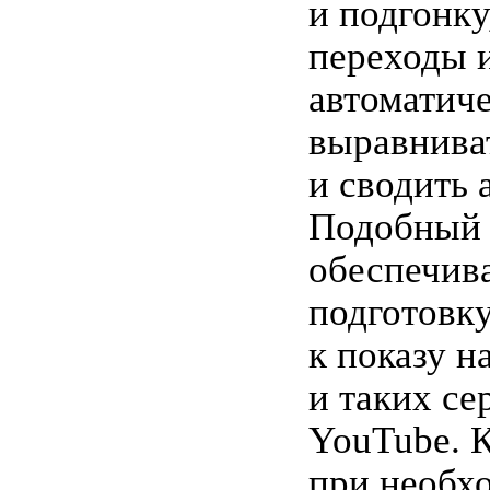
и подгонку
переходы и
автоматич
выравнива
и сводить 
Подобный 
обеспечив
подготовку
к показу н
и таких се
YouTube. К
при необх