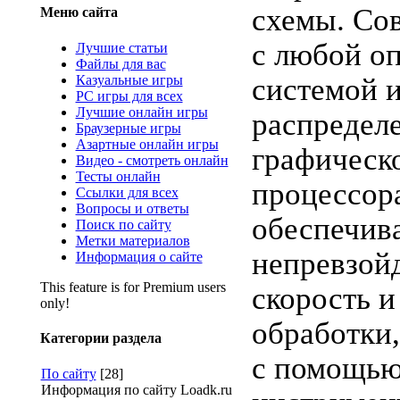
схемы. Со
Меню сайта
с любой о
Лучшие статьи
Файлы для вас
Казуальные игры
системой 
PC игры для всех
Лучшие онлайн игры
распредел
Браузерные игры
Азартные онлайн игры
графическ
Видео - смотреть онлайн
Тесты онлайн
процессор
Ссылки для всех
Вопросы и ответы
обеспечив
Поиск по сайту
Метки материалов
непревзой
Информация о сайте
This feature is for Premium users
скорость и
only!
обработки,
Категории раздела
с помощью
По сайту
[28]
Информация по сайту Loadk.ru