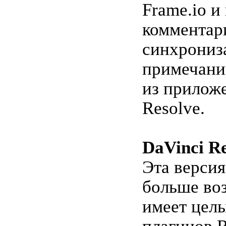
Frame.io и
комментари
синхрониз
примечани
из прилож
Resolve.
DaVinci Re
Эта версия
больше во
имеет цел