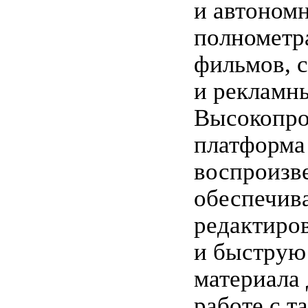
и автоном
полномет
фильмов, 
и рекламн
Высокопро
платформа
воспроизв
обеспечив
редактиро
и быструю
материала
работе с т