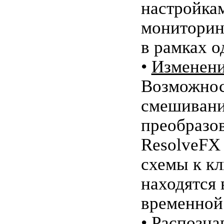
настройка
мониторин
в рамках о
•
Изменени
Возможнос
смешивани
преобразо
ResolveFX
схемы к кл
находятся 
временной
•
Распозна