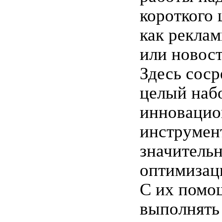
короткого 
как рекла
или новос
Здесь соср
целый наб
инноваци
инструмен
значитель
оптимизац
С их помо
выполнять