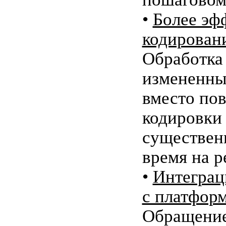
•
Более эф
кодирован
Обработка
измененны
вместо по
кодировки 
существен
время на р
•
Интеграц
с платформ
Обращение