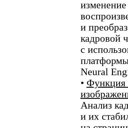
изменение
воспроизв
и преобра
кадровой 
с использ
платформы
Neural Eng
•
Функция 
изображен
Анализ ка
и их стаби
на страниц