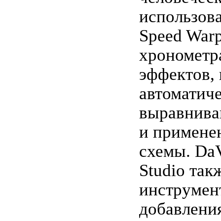
использов
Speed Warp
хрономет
эффектов,
автоматич
выравнива
и примене
схемы. DaV
Studio так
инструмен
добавления