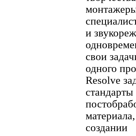
монтажеры
специалис
и звукоре
одновреме
свои задач
одного про
Resolve за
стандарты
постобраб
материала,
создании