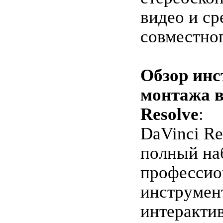
видео и ср
совместног
Обзор инс
монтажа в
Resolve
:
DaVinci Re
полный на
профессио
инструмен
интеракти