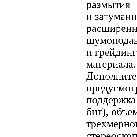
размытия
и затумани
расширенн
шумоподав
и грейдин
материала.
Дополните
предусмот
поддержка 
бит), объе
трехмерног
стереоскоп