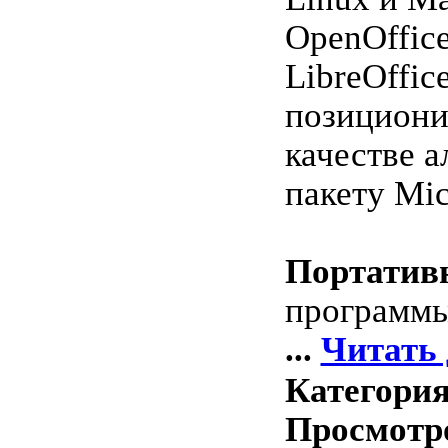
OpenOffice
LibreOffic
позициони
качестве 
пакету Mic
Портатив
программ
...
Читать 
Категори
Просмотро