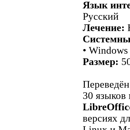
Язык инт
Русский
Лечение:
Н
Системны
• Windows 
Размер:
5
Переведён
30 языков 
LibreOffic
версиях д
Linux и Ma