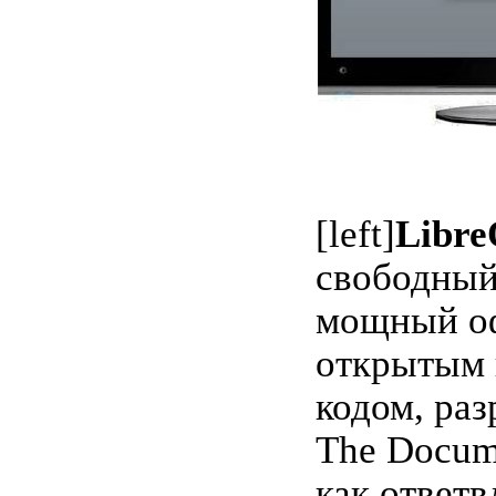
[left]
Libre
свободный
мощный оф
открытым
кодом, ра
The Docum
как ответв