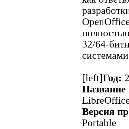
разработк
OpenOffice
полностью
32/64-бит
системами.[
[left]
Год:
2
Название
LibreOffic
Версия п
Portable