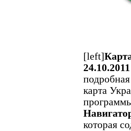
[left]
Карт
24.10.2011
подробная
карта Укр
программ
Навигато
которая со