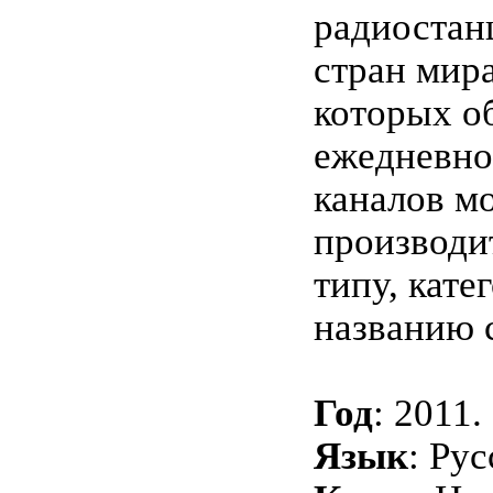
радиостан
стран мира
которых о
ежедневно
каналов м
производит
типу, кате
названию 
Год
: 2011.
Язык
: Рус