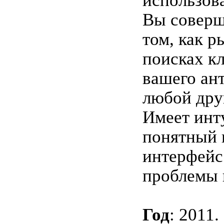
использов
Вы соверш
том, как р
поисках к
вашего ан
любой дру
Имеет инт
понятный 
интерфейс
проблемы 
Год
: 2011.