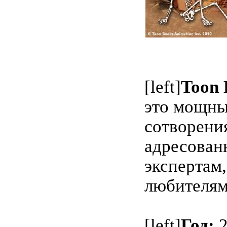
[left]
Toon 
это мощны
сотворени
адресован
экспертам,
любителям.
[left]
Год:
2