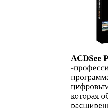
ACDSee P
-професс
программа
цифровым
которая о
расшире