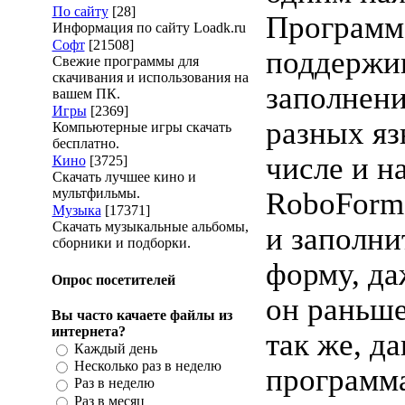
По сайту
[28]
Программ
Информация по сайту Loadk.ru
Софт
[21508]
поддержи
Свежие программы для
скачивания и использования на
заполнени
вашем ПК.
Игры
[2369]
разных яз
Компьютерные игры скачать
бесплатно.
числе и н
Кино
[3725]
Скачать лучшее кино и
мультфильмы.
RoboForm
Музыка
[17371]
Скачать музыкальные альбомы,
и заполн
сборники и подборки.
форму, да
Опрос посетителей
он раньше
Вы часто качаете файлы из
интернета?
так же, д
Каждый день
Несколько раз в неделю
программа
Раз в неделю
Раз в месяц