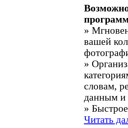
Возможно
програм
» Мгнове
вашей ко
фотограф
» Организ
категория
словам, р
данным и 
» Быстрое
Читать да