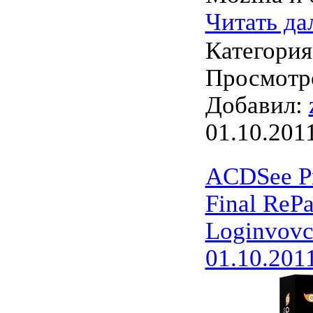
Читать да
Категори
Просмотро
Добавил:
01.10.201
ACDSee Pr
Final ReP
Loginvovc
01.10.201