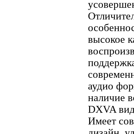
усоверше
Отличите
особеннос
высокое к
воспроизв
поддержка
современ
аудио фор
наличие 
DXVA виде
Имеет со
дизайн, у