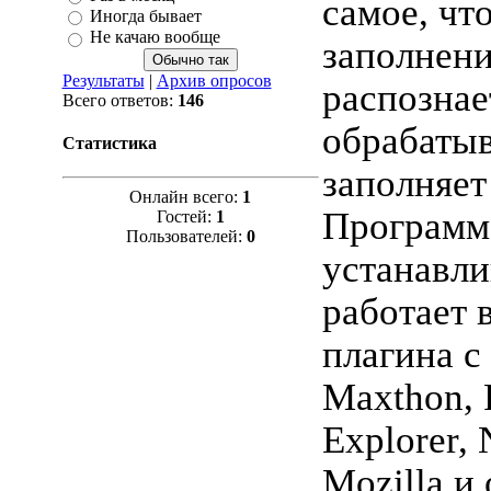
самое, чт
Иногда бывает
Не качаю вообще
заполнен
Результаты
|
Архив опросов
распознае
Всего ответов:
146
обрабатыв
Статистика
заполняет
Онлайн всего:
1
Программ
Гостей:
1
Пользователей:
0
устанавли
работает 
плагина с
Maxthon, F
Explorer, 
Mozilla и