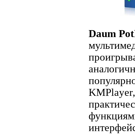
Daum Pot
мультиме
проигрыва
аналогич
популярн
KMPlayer
практичес
функциям
интерфейс