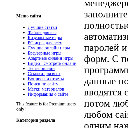
менеджер
заполните
Меню сайта
полность
Лучшие статьи
Файлы для вас
автомати
Казуальные игры
PC игры для всех
паролей и
Лучшие онлайн игры
Браузерные игры
форм. С 
Азартные онлайн игры
Видео - смотреть онлайн
программ
Тесты онлайн
Ссылки для всех
данные по
Вопросы и ответы
Поиск по сайту
Метки материалов
вводятся 
Информация о сайте
потом люб
This feature is for Premium users
only!
любом сай
Категории раздела
одним наж