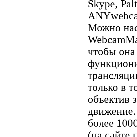
Skype, Pal
ANYwebcam
Можно на
WebcamMax
чтобы она
функциони
трансляци
только в т
объектив 
движение.
более 100
(на сайте 