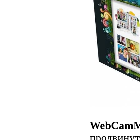
WebCam
продвинут