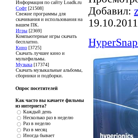
Информация по сайту Loadk.ru
Добавил:
Софт
[21508]
Свежие программы для
скачивания и использования на
19.10.2011
вашем ПК.
Игры
[2369]
Компьютерные игры скачать
HyperSnap 
бесплатно.
Кино
[3725]
Скачать лучшее кино и
мультфильмы.
Музыка
[17374]
Скачать музыкальные альбомы,
сборники и подборки.
Опрос посетителей
Как часто вы качаете фильмы
из интернета?
Каждый день
Несколько раз в неделю
Раз в неделю
Раз в месяц
Иногда бывает