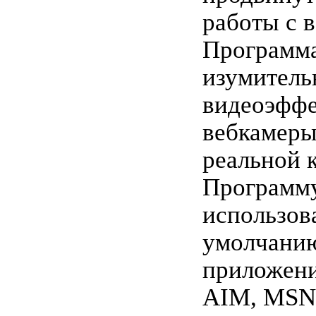
работы с 
Программа
изумитель
видеоэффе
вебкамеры
реальной 
Программ
использов
умолчанию
приложени
AIM, MSN,