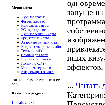
одноврем
Меню сайта
запущенн
Лучшие статьи
программа
Файлы для вас
Казуальные игры
собственн
PC игры для всех
Лучшие онлайн игры
изображен
Браузерные игры
Азартные онлайн игры
привлекат
Видео - смотреть онлайн
Тесты онлайн
Ссылки для всех
иных визу
Вопросы и ответы
Поиск по сайту
эффектов.
Метки материалов
Информация о сайте
This feature is for Premium users
...
Читать 
only!
Категория
Категории раздела
Просмотро
По сайту
[28]