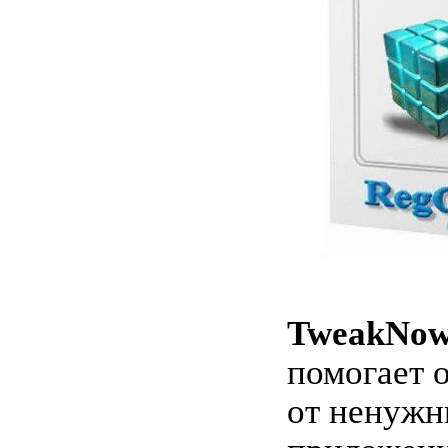
TweakNow
помогает 
от ненужн