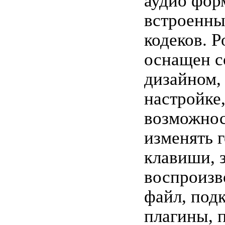
аудио фор
встроенн
кодеков. P
оснащен 
дизайном,
настройке
возможнос
изменять 
клавиши, 
воспроизв
файл, под
плагины, 