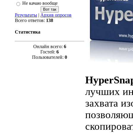
Не качаю вообще
Результаты
|
Архив опросов
Всего ответов:
138
Статистика
Онлайн всего:
6
Гостей:
6
Пользователей:
0
HyperSna
лучших ин
захвата и
позволяю
скопироват