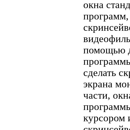
окна стан
программ,
скринсейв
видеофиль
помощью 
программы
сделать с
экрана мон
части, ок
программы
курсором и
скринсейв