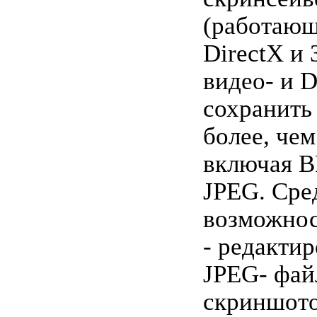
(работающ
DirectX и 
видео- и 
сохранить 
более, чем
включая B
JPEG. Сре
возможно
- редактир
JPEG- фай
скриншото