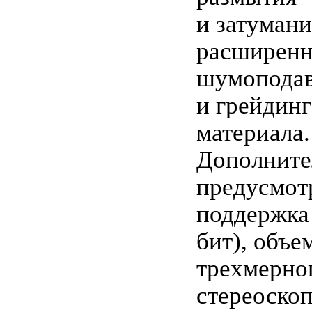
и затумани
расширенн
шумоподав
и грейдин
материала.
Дополните
предусмот
поддержка 
бит), объе
трехмерног
стереоскоп