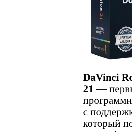
DaVinci Re
21
— первы
программн
с поддерж
который п