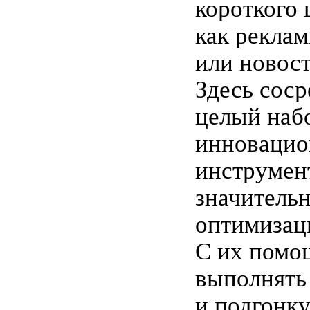
короткого 
как рекла
или новос
Здесь соср
целый наб
инноваци
инструмен
значитель
оптимизац
С их помо
выполнять
и подгонку