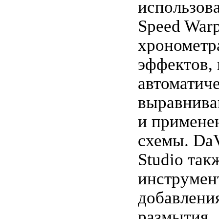
использов
Speed Warp
хрономет
эффектов,
автоматич
выравнива
и примене
схемы. DaV
Studio так
инструмен
добавления
размытия