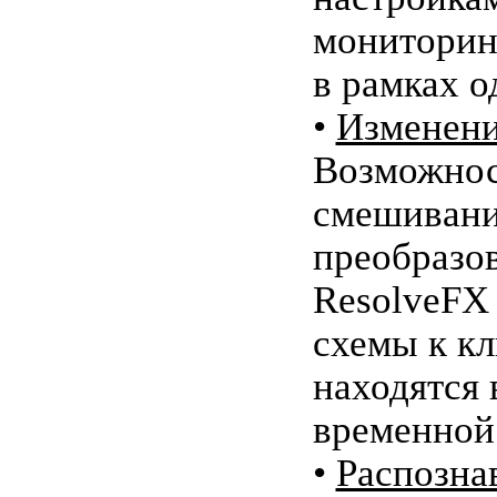
мониторин
в рамках о
•
Изменени
Возможнос
смешивани
преобразо
ResolveFX
схемы к кл
находятся 
временной
•
Распозна