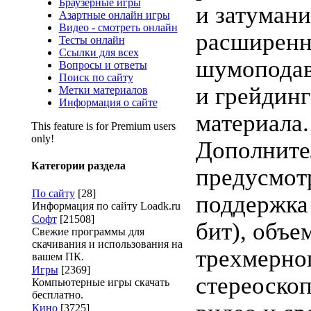
Браузерные игры
и затумани
Азартные онлайн игры
Видео - смотреть онлайн
расширенн
Тесты онлайн
Ссылки для всех
шумоподав
Вопросы и ответы
Поиск по сайту
и грейдин
Метки материалов
Информация о сайте
материала.
This feature is for Premium users
only!
Дополните
Категории раздела
предусмот
По сайту
[28]
поддержка 
Информация по сайту Loadk.ru
Софт
[21508]
бит), объе
Свежие программы для
скачивания и использования на
трехмерног
вашем ПК.
Игры
[2369]
стереоскоп
Компьютерные игры скачать
бесплатно.
Кино
[3725]