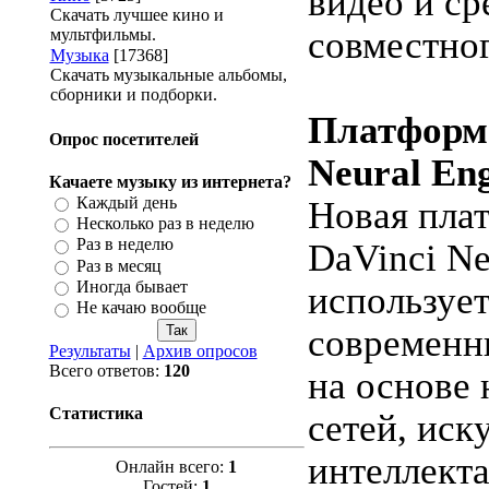
видео и ср
Скачать лучшее кино и
совместног
мультфильмы.
Музыка
[17368]
Скачать музыкальные альбомы,
сборники и подборки.
Платформа
Опрос посетителей
Neural En
Качаете музыку из интернета?
Каждый день
Новая пла
Несколько раз в неделю
Раз в неделю
DaVinci Ne
Раз в месяц
Иногда бывает
используе
Не качаю вообще
современн
Результаты
|
Архив опросов
Всего ответов:
120
на основе
Статистика
сетей, иск
интеллект
Онлайн всего:
1
Гостей:
1