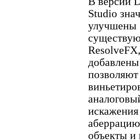
В версии D
Studio зна
улучшены
существую
ResolveFX,
добавлены
позволяют
виньетиров
аналоговы
искажения
аберрацию,
объекты и