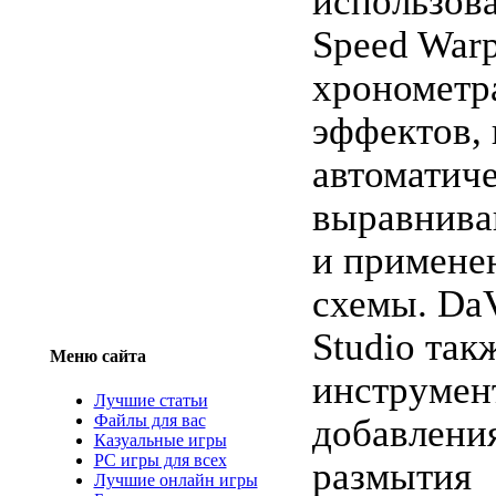
использов
Speed Warp
хрономет
эффектов,
автоматич
выравнива
и примене
схемы. DaV
Studio так
Меню сайта
инструмен
Лучшие статьи
Файлы для вас
добавления
Казуальные игры
PC игры для всех
размытия
Лучшие онлайн игры