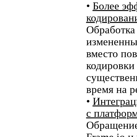
•
Более эф
кодирован
Обработка
измененны
вместо по
кодировки 
существен
время на р
•
Интеграц
с платформ
Обращение