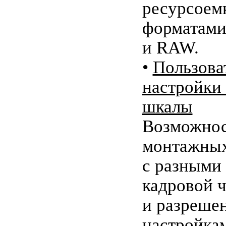
ресурсоем
форматами,
и RAW.
•
Пользова
настройки
шкалы
Возможнос
монтажных
с разными
кадровой 
и разрешен
настройка