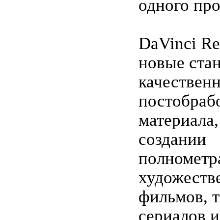
одного про
DaVinci Re
новые ста
качествен
постобраб
материала,
создании
полномет
художеств
фильмов, 
сериалов 