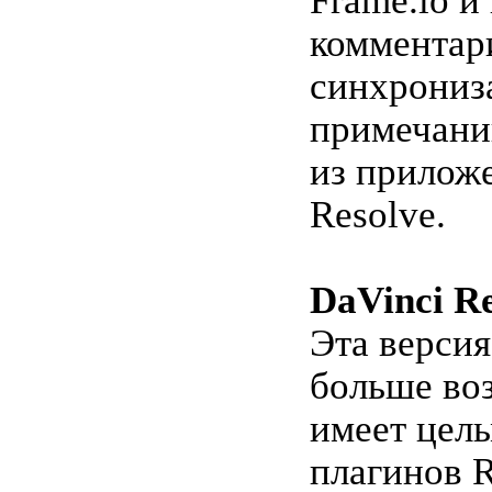
Frame.io и
комментари
синхрониз
примечани
из прилож
Resolve.
DaVinci Re
Эта версия
больше во
имеет цел
плагинов 