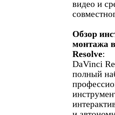
видео и ср
совместног
Обзор инс
монтажа в
Resolve
:
DaVinci Re
полный на
профессио
инструмен
интеракти
и автоном