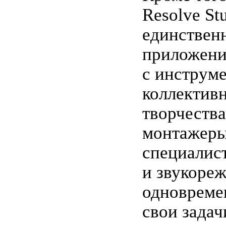
Resolve St
единствен
приложени
с инструм
коллектив
творчества
монтажеры
специалис
и звукоре
одновреме
свои задач