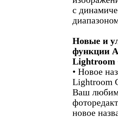
с динамич
диапазоном
Новые и 
функции A
Lightroom 
• Новое на
Lightroom C
Ваш люби
фоторедакт
новое назва