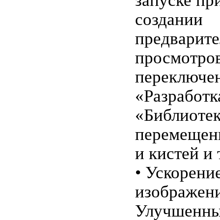
запуске пр
создании
предварит
просмотров
переключен
«Разработк
«Библиотек
перемещен
и кистей и т
• Ускорени
изображен
Улучшенны