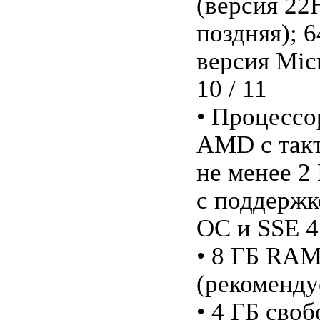
(версия 22
поздняя); 
версия Mic
10 / 11
• Процессор
AMD с такт
не менее 2
с поддержк
ОС и SSE 4
• 8 ГБ RA
(рекоменду
• 4 ГБ сво