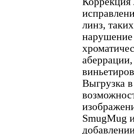
Коррекция
исправлени
линз, таких
нарушение 
хроматиче
аберрации,
виньетирова
Выгрузка 
возможност
изображени
SmugMug и 
добавлении