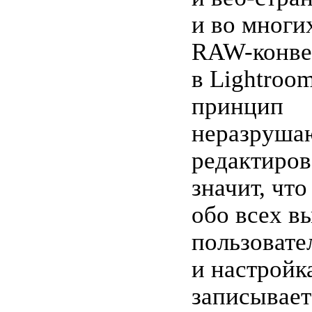
и во многи
RAW-конве
в Lightroo
принцип
неразруша
редактиров
значит, чт
обо всех 
пользовате
и настройк
записывает