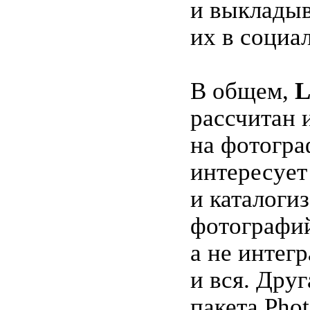
и выклады
их в социа
В общем,
L
рассчитан 
на фотогра
интересует
и каталоги
фотографи
а не интегр
и вся. Дру
пакета Pho