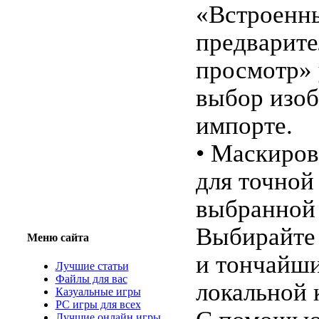
«Встроенн
предварит
просмотр» 
выбор изо
импорте.
• Маскиров
для точной
выбранной
Выбирайте 
Меню сайта
и тончайши
Лучшие статьи
Файлы для вас
локальной 
Казуальные игры
PC игры для всех
Лучшие онлайн игры