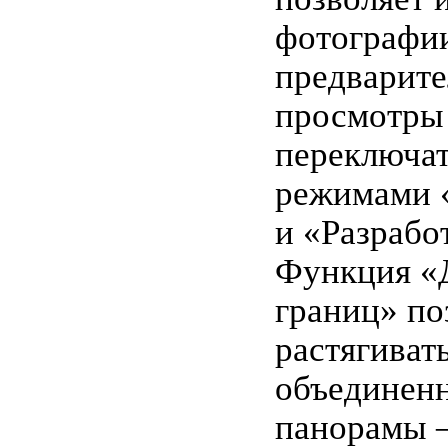
фотографии
предварит
просмотры
переключа
режимами 
и «Разрабо
Функция «
границ» по
растягиват
объединен
панорамы 