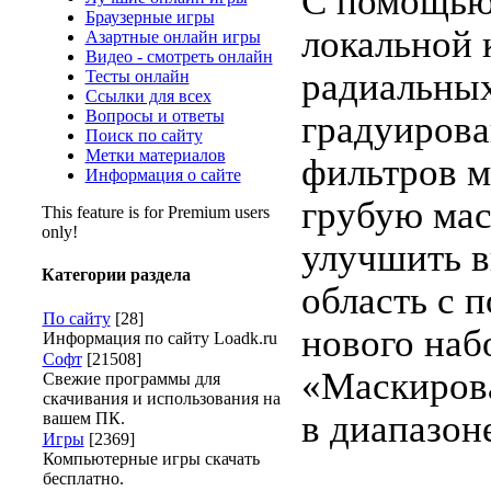
С помощью
Браузерные игры
локальной 
Азартные онлайн игры
Видео - смотреть онлайн
радиальны
Тесты онлайн
Ссылки для всех
Вопросы и ответы
градуиров
Поиск по сайту
Метки материалов
фильтров м
Информация о сайте
грубую маск
This feature is for Premium users
only!
улучшить 
Категории раздела
область с 
По сайту
[28]
нового наб
Информация по сайту Loadk.ru
Софт
[21508]
«Маскиров
Свежие программы для
скачивания и использования на
в диапазон
вашем ПК.
Игры
[2369]
Компьютерные игры скачать
бесплатно.