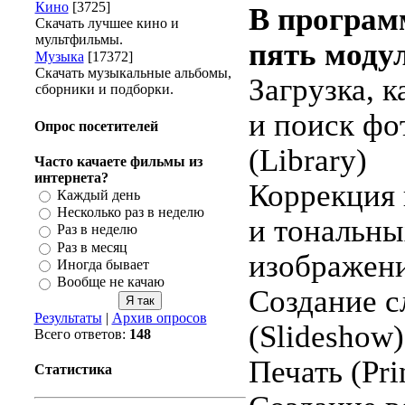
Кино
[3725]
В програм
Скачать лучшее кино и
мультфильмы.
пять моду
Музыка
[17372]
Скачать музыкальные альбомы,
Загрузка, к
сборники и подборки.
и поиск фо
Опрос посетителей
(Library)
Часто качаете фильмы из
интернета?
Коррекция
Каждый день
Несколько раз в неделю
и тональны
Раз в неделю
Раз в месяц
изображени
Иногда бывает
Вообще не качаю
Создание с
Результаты
|
Архив опросов
(Slideshow)
Всего ответов:
148
Печать (Pri
Статистика