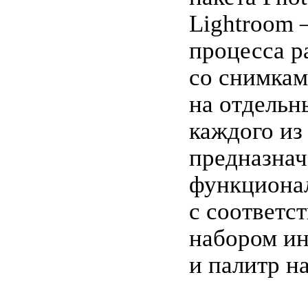
Lightroom 
процесса р
со снимка
на отдельн
каждого из
предназнач
функциона
с соответ
набором и
и палитр н