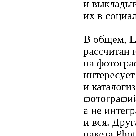
и выклады
их в социа
В общем,
L
рассчитан 
на фотогра
интересует
и каталоги
фотографи
а не интегр
и вся. Дру
пакета Pho