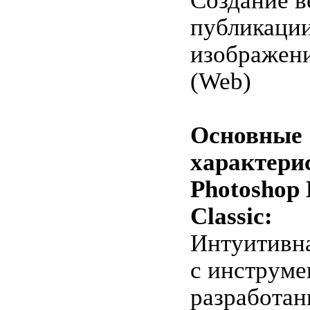
Создание в
публикации
изображени
(Web)
Основные
характери
Photoshop 
Classic:
Интуитивна
с инструме
разработа