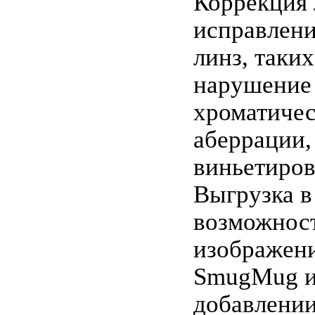
Коррекция
исправлени
линз, таких
нарушение 
хроматиче
аберрации,
виньетирова
Выгрузка 
возможност
изображени
SmugMug и 
добавлении