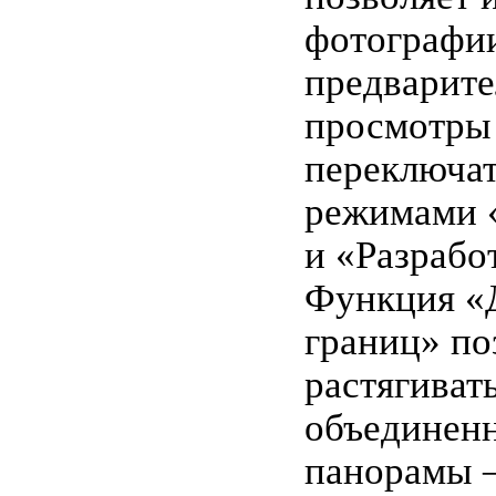
фотографии
предварит
просмотры
переключа
режимами 
и «Разрабо
Функция «
границ» по
растягиват
объединен
панорамы 