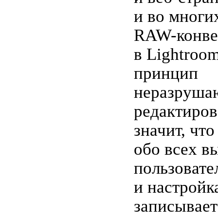
и во многи
RAW-конве
в Lightroo
принцип
неразруша
редактиров
значит, чт
обо всех 
пользовате
и настройк
записывает