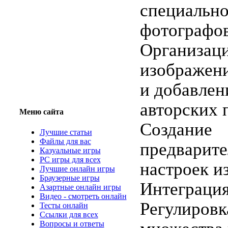
специально
фотографов
Организаци
изображен
и добавлен
авторских 
Меню сайта
Создание
Лучшие статьи
Файлы для вас
предварит
Казуальные игры
PC игры для всех
настроек и
Лучшие онлайн игры
Браузерные игры
Интеграция
Азартные онлайн игры
Видео - смотреть онлайн
Регулировк
Тесты онлайн
Ссылки для всех
Вопросы и ответы