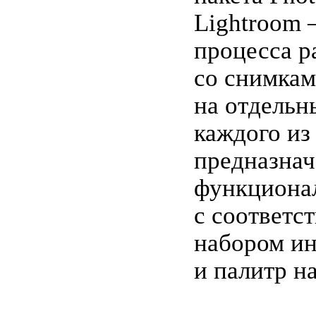
Lightroom 
процесса р
со снимка
на отдельн
каждого из
предназнач
функциона
с соответ
набором и
и палитр н