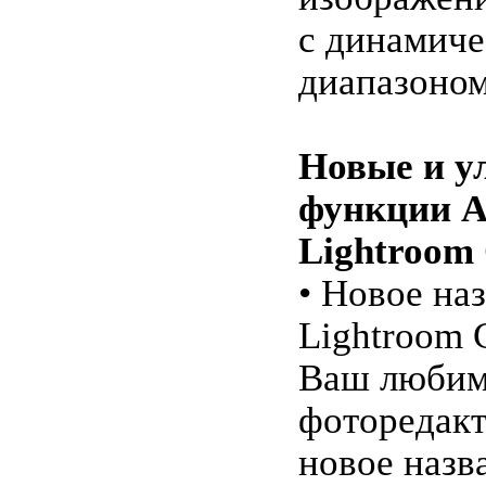
с динамич
диапазоном
Новые и 
функции A
Lightroom 
• Новое на
Lightroom C
Ваш люби
фоторедакт
новое назва