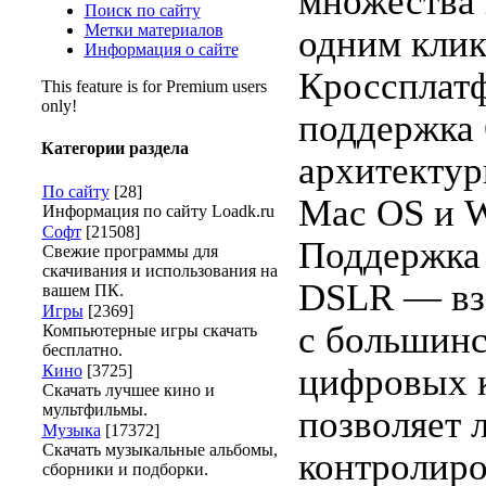
множества
Поиск по сайту
Метки материалов
одним клик
Информация о сайте
Кроссплат
This feature is for Premium users
only!
поддержка 
Категории раздела
архитектур
По сайту
[28]
Mac OS и 
Информация по сайту Loadk.ru
Софт
[21508]
Поддержка
Свежие программы для
скачивания и использования на
DSLR — вз
вашем ПК.
Игры
[2369]
с большин
Компьютерные игры скачать
бесплатно.
Кино
[3725]
цифровых 
Скачать лучшее кино и
мультфильмы.
позволяет 
Музыка
[17372]
Скачать музыкальные альбомы,
контролиро
сборники и подборки.