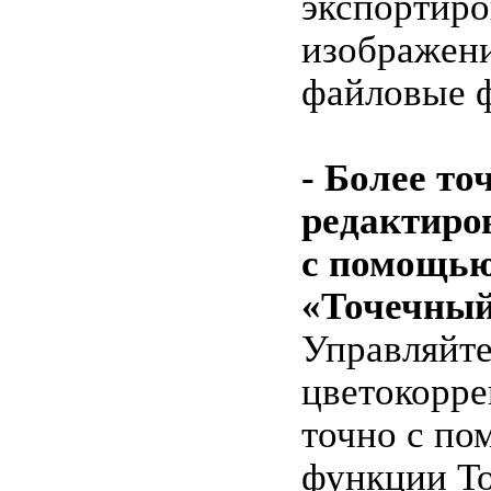
экспортиро
изображени
файловые 
- Более то
редактиро
с помощь
«Точечный
Управляйт
цветокорре
точно с п
функции То