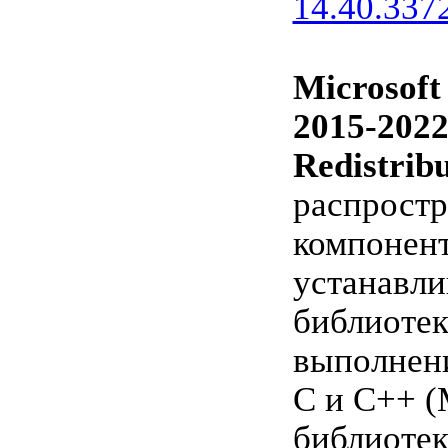
14.40.337
Microsoft
2015-202
Redistrib
распрост
компонент
устанавли
библиотек
выполнени
C и C++ 
библиоте