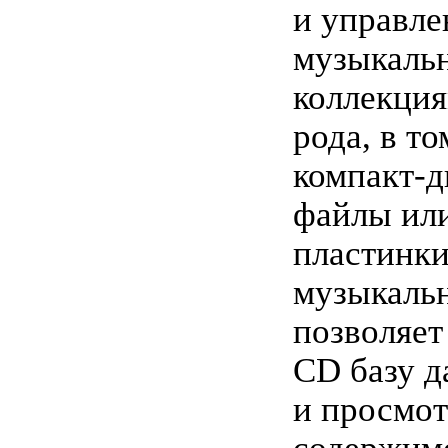
и управле
музыкаль
коллекци
рода, в то
компакт-д
файлы ил
пластинк
музыкаль
позволяет
CD базу 
и просмот