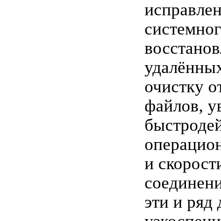
исправле
системног
восстанов
удалённы
очистку о
файлов, у
быстроде
операцио
и скорост
соединени
эти и ряд