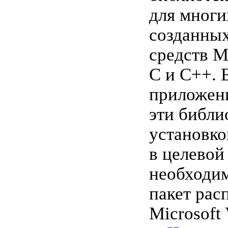
для многи
созданны
средств M
C и C++. 
приложени
эти библи
установк
в целевой
необходим
пакет рас
Microsoft 