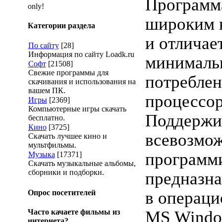
Программа
only!
широким 
Категории раздела
и отличае
По сайту
[28]
Информация по сайту Loadk.ru
минимал
Софт
[21508]
Свежие программы для
потреблен
скачивания и использования на
вашем ПК.
процессор
Игры
[2369]
Компьютерные игры скачать
Поддержив
бесплатно.
Кино
[3725]
всевозмо
Скачать лучшее кино и
мультфильмы.
программ
Музыка
[17371]
Скачать музыкальные альбомы,
сборники и подборки.
предназна
Опрос посетителей
в операци
Часто качаете фильмы из
MS Windo
интернета?