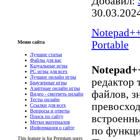
Добавил:
30.03.202
Notepad++ 
Portable
Меню сайта
Лучшие статьи
Файлы для вас
Казуальные игры
Notepad+
PC игры для всех
Лучшие онлайн игры
редактор 
Браузерные игры
Азартные онлайн игры
файлов, з
Видео - смотреть онлайн
Тесты онлайн
превосхо
Ссылки для всех
Вопросы и ответы
встроенн
Поиск по сайту
Метки материалов
по функци
Информация о сайте
This feature is for Premium users