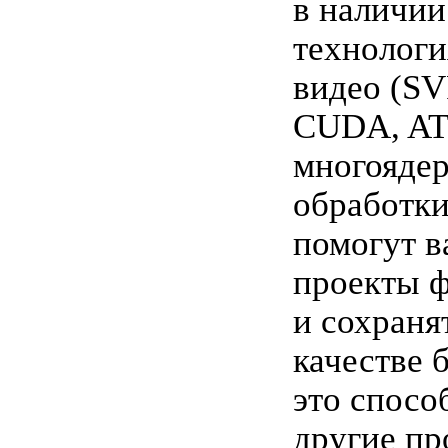
в наличии
технологи
видео (S
CUDA, ATI
многояде
обработки
помогут в
проекты 
и сохраня
качестве 
это спосо
другие пр