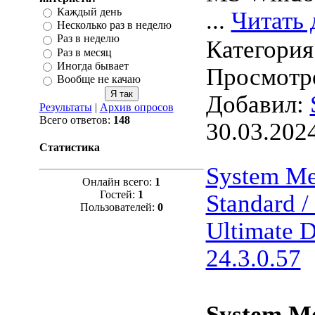
Каждый день
...
Читать 
Несколько раз в неделю
Раз в неделю
Категория
Раз в месяц
Иногда бывает
Просмотро
Вообще не качаю
Добавил:
Результаты
|
Архив опросов
Всего ответов:
148
30.03.202
Статистика
System Me
Онлайн всего:
1
Гостей:
1
Standard / 
Пользователей:
0
Ultimate 
24.3.0.57
System Me