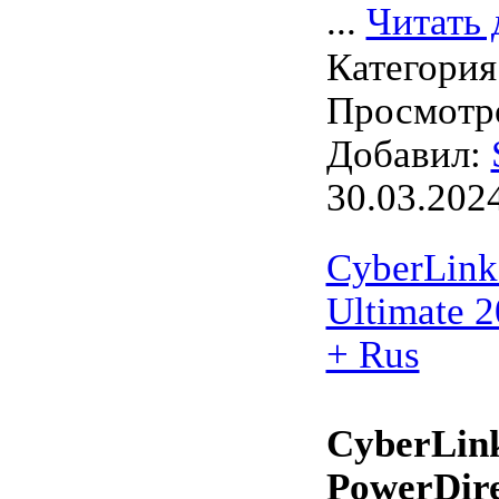
...
Читать 
Категория
Просмотро
Добавил:
30.03.202
CyberLink
Ultimate 2
+ Rus
CyberLin
PowerDire