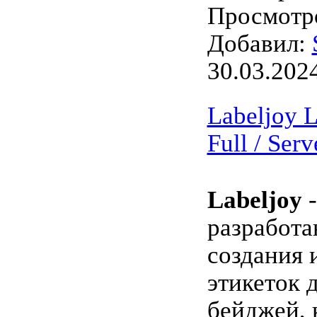
Просмотро
Добавил:
30.03.202
Labeljoy Li
Full / Ser
Labeljoy
-
разработа
создания 
этикеток 
бейджей, 