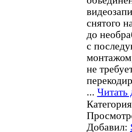
объедине
видеозапи
снятого н
до необра
с послед
монтажом,
не требуе
перекодир
...
Читать 
Категори
Просмотро
Добавил: