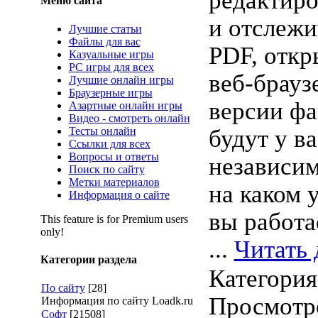
редактиро
Меню сайта
и отслежи
Лучшие статьи
Файлы для вас
PDF, откр
Казуальные игры
PC игры для всех
веб-брауз
Лучшие онлайн игры
Браузерные игры
версии фа
Азартные онлайн игры
Видео - смотреть онлайн
Тесты онлайн
будут у в
Ссылки для всех
Вопросы и ответы
независим
Поиск по сайту
Метки материалов
на каком 
Информация о сайте
вы работа
This feature is for Premium users
only!
...
Читать 
Категории раздела
Категори
По сайту
[28]
Просмотро
Информация по сайту Loadk.ru
Софт
[21508]