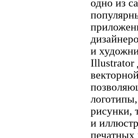
одно из с
популярн
приложен
дизайнер
и художн
Illustrato
векторной
позволяющ
логотипы,
рисунки, 
и иллюстр
печатных 