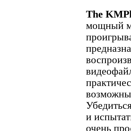
The KMPl
мощный м
проигрыва
предназн
воспроизв
видеофай
практичес
возможны
Убедиться
и испытат
очень пр