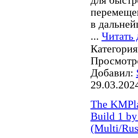
для быстр
перемеще
в дальней
...
Читать 
Категори
Просмотро
Добавил:
29.03.202
The KMPla
Build 1 by
(Multi/Rus