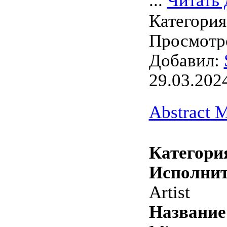
...
Читать 
Категори
Просмотро
Добавил:
29.03.202
Abstract M
Категори
Исполнит
Artist
Название