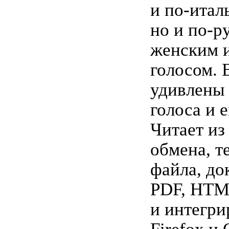
и по-итал
но и по-р
женским 
голосом. 
удивлены 
голоса и 
Читает из
обмена, т
файла, до
PDF, HT
и интегрир