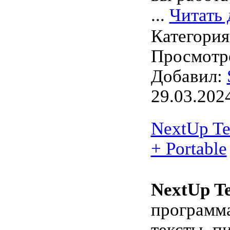
...
Читать 
Категори
Просмотро
Добавил:
29.03.202
NextUp Te
+ Portable
NextUp T
программа
тексты, п