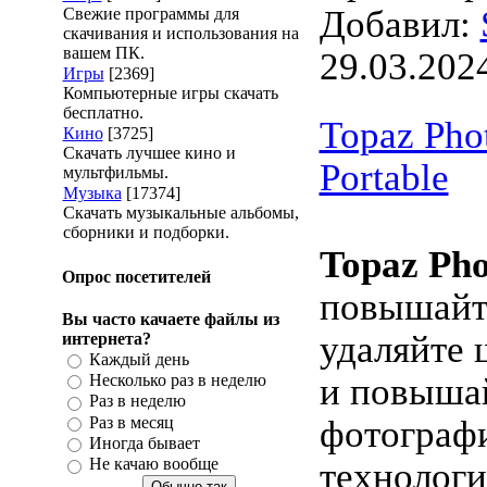
Добавил:
Свежие программы для
скачивания и использования на
вашем ПК.
29.03.202
Игры
[2369]
Компьютерные игры скачать
бесплатно.
Topaz Phot
Кино
[3725]
Скачать лучшее кино и
Portable
мультфильмы.
Музыка
[17374]
Скачать музыкальные альбомы,
сборники и подборки.
Topaz Pho
Опрос посетителей
повышайте
Вы часто качаете файлы из
удаляйте
интернета?
Каждый день
Несколько раз в неделю
и повыша
Раз в неделю
Раз в месяц
фотограф
Иногда бывает
Не качаю вообще
технолог