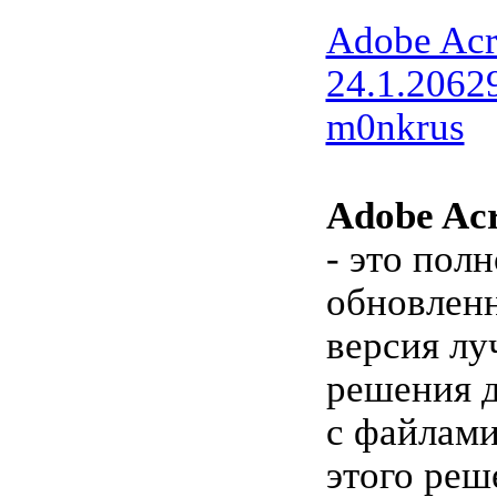
Adobe Acr
24.1.2062
m0nkrus
Adobe Acr
- это пол
обновленн
версия лу
решения д
с файлами
этого реш