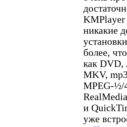
достаточн
KMPlayer 
никакие 
установки
более, что
как DVD, 
MKV, mp3
MPEG-½/
RealMedia
и QuickTi
уже встро