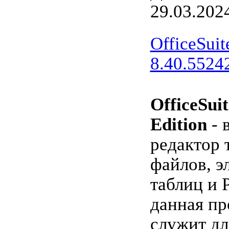
29.03.202
OfficeSui
8.40.55242
OfficeSui
Edition
- 
редактор 
файлов, э
таблиц и 
данная п
служит дл