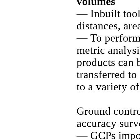
volumes
— Inbuilt too
distances, ar
— To perform 
metric analys
products can 
transferred to
to a variety o
Ground contro
accuracy surv
— GCPs impor