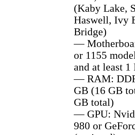
(Kaby Lake, S
Haswell, Ivy 
Bridge)
— Motherboa
or 1155 model
and at least 1
— RAM: DDR
GB (16 GB tot
GB total)
— GPU: Nvid
980 or GeFor