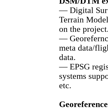
DSM/DTM ex
— Digital Sur
Terrain Mode
on the project
— Georefernc
meta data/fli
data.
— EPSG regis
systems supp
etc.
Georeference