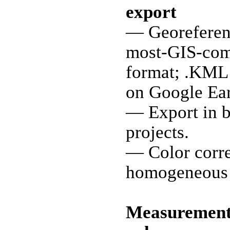
export
— Georeferen
most-GIS-com
format; .KML f
on Google Ear
— Export in b
projects.
— Color corre
homogeneous 
Measurements