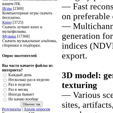
вашем ПК.
— Fast recons
Игры
[2369]
Компьютерные игры скачать
on preferable
бесплатно.
Кино
[3725]
— Multichann
Скачать лучшее кино и
мультфильмы.
generation for
Музыка
[17368]
Скачать музыкальные альбомы,
indices (NDVI
сборники и подборки.
export.
Опрос посетителей
Вы часто качаете файлы из
интернета?
3D model: ge
Каждый день
Несколько раз в неделю
texturing
Раз в неделю
Раз в месяц
— Various sce
Иногда бывает
Не качаю вообще
sites, artifact
Результаты
|
Архив опросов