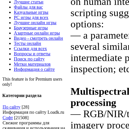
on human inte
Лучшие статьи
Файлы для вас
scripting sug
Казуальные игры
PC игры для всех
options:
Лучшие онлайн игры
Браузерные игры
— a parameter
Азартные онлайн игры
Видео - смотреть онлайн
Тесты онлайн
several simila
Ссылки для всех
Вопросы и ответы
intermediate p
Поиск по сайту
Метки материалов
inspection; et
Информация о сайте
This feature is for Premium users
only!
Multispectra
Категории раздела
processing
По сайту
[28]
— RGB/NIR/th
Информация по сайту Loadk.ru
Софт
[21508]
imagery proce
Свежие программы для
скачивания и использования на