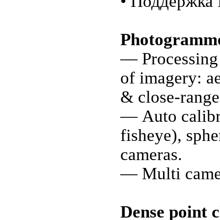
• Поддержка 
Photogrammet
— Processing 
of imagery: ae
& close-range
— Auto calibra
fisheye), sphe
cameras.
— Multi camer
Dense point c