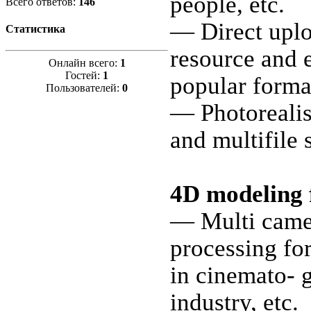
people, etc.
Всего ответов:
146
— Direct upl
Статистика
resource and e
Онлайн всего:
1
Гостей:
1
popular forma
Пользователей:
0
— Photorealis
and multifile 
4D modeling 
— Multi camer
processing for
in cinemato- 
industry, etc.