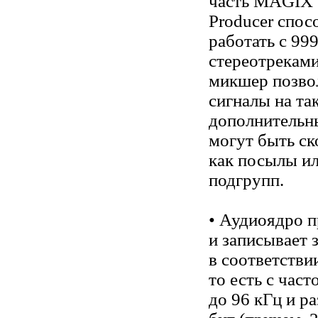
часть MAGIX 
Producer спос
работать с 99
стереотрекам
микшер позво
сигналы на та
дополнительн
могут быть с
как посылы и
подгрупп.
• Аудиоядро 
и записывает 
в соответстви
то есть с час
до 96 кГц и р