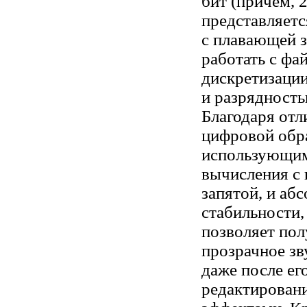
бит (причем, 
представляетс
с плавающей з
работать с фа
дискретизации
и разрядность
Благодаря от
цифровой обр
использующим
вычисления с
запятой, и аб
стабильности,
позволяет пол
прозрачное зв
даже после ег
редактировани