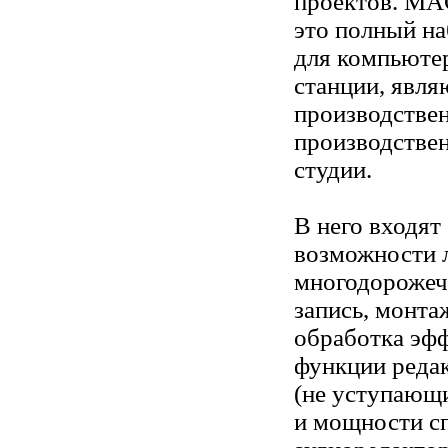
проектов. MA
это полный н
для компьюте
станции, явл
производствен
производствен
студии.
В него входят
возможности 
многодороже
запись, монтаж
обработка эффе
функции редак
(не уступающ
и мощности с