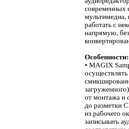
аудиоредактор
современных 
мультимедиа,
работать с не
напрямую, бе
конвертирован
Особенности:
• MAGIX Samp
осуществлять
смикшированн
загруженного
от монтажа и 
до разметки C
из рабочего о
записывать ау