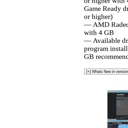
or higher with
Game Ready dr
or higher)
— AMD Radeon
with 4 GB
— Available dr
program install
GB recommend