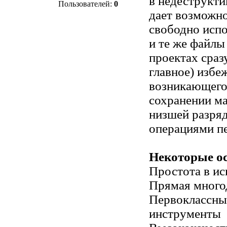
в недеструкт
Пользователей:
0
дает возможно
свободно испо
и те же файлы
проектах сразу
главное) избеж
возникающего
сохранении ма
низшей разря
операциями пе
Некоторые ос
Простота в ис
Прямая много
Первоклассны
инструменты