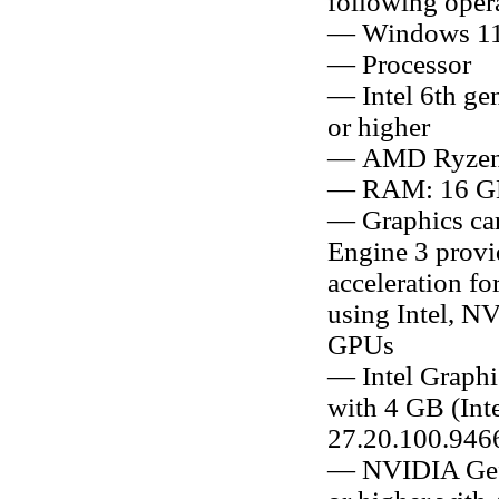
following oper
— Windows 11
— Processor
— Intel 6th gen
or higher
— AMD Ryzen 
— RAM: 16 G
— Graphics c
Engine 3 provi
acceleration fo
using Intel, 
GPUs
— Intel Graphi
with 4 GB (Inte
27.20.100.9466
— NVIDIA Gef