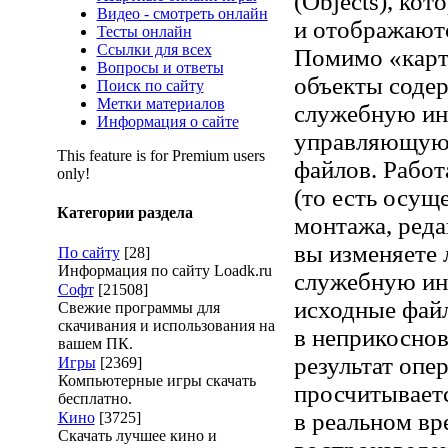
(Objects), кот
Видео - смотреть онлайн
и отображаютс
Тесты онлайн
Ссылки для всех
Помимо «карт
Вопросы и ответы
объекты соде
Поиск по сайту
Метки материалов
служебную и
Информация о сайте
управляющую
This feature is for Premium users
файлов. Работ
only!
(то есть осущ
Категории раздела
монтажа, редак
вы изменяете 
По сайту
[28]
Информация по сайту Loadk.ru
служебную и
Софт
[21508]
исходные фай
Свежие программы для
скачивания и использования на
в неприкоснов
вашем ПК.
результат опе
Игры
[2369]
Компьютерные игры скачать
просчитываетс
бесплатно.
в реальном вр
Кино
[3725]
Скачать лучшее кино и