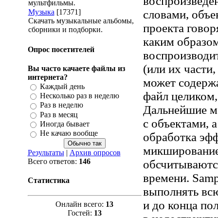
воспроизведе
мультфильмы.
Музыка
[17371]
словами, объе
Скачать музыкальные альбомы,
проекта говор
сборники и подборки.
каким образом
Опрос посетителей
воспроизводи
(или их части,
Вы часто качаете файлы из
интернета?
может содержа
Каждый день
файл целиком, 
Несколько раз в неделю
Раз в неделю
Дальнейшие м
Раз в месяц
с объектами, 
Иногда бывает
Не качаю вообще
обработка эф
микширование 
Результаты
|
Архив опросов
Всего ответов:
146
обсчитываютс
времени. Samp
Статистика
выполнять всю
и до конца по
Онлайн всего:
13
Гостей:
13