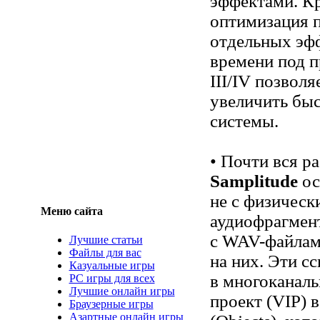
эффектами. Кр
оптимизация 
отдельных эф
времени под 
III/IV позвол
увеличить бы
системы.
• Почти вся р
Samplitude
ос
не с физическ
Меню сайта
аудиофрагмен
с WAV-файлами
Лучшие статьи
Файлы для вас
на них. Эти 
Казуальные игры
в многоканал
PC игры для всех
Лучшие онлайн игры
проект (VIP) 
Браузерные игры
Азартные онлайн игры