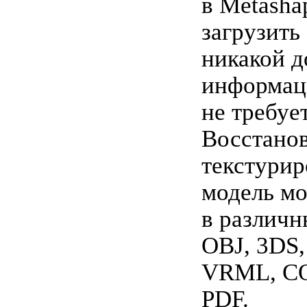
в Metasha
загрузить
никакой 
информац
не требует
Восстано
текстури
модель м
в различ
OBJ, 3DS,
VRML, C
PDF.