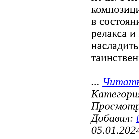
композици
в состоян
релакса и
насладить
таинствен
...
Читать
Категори
Просмотро
Добавил:
05.01.202