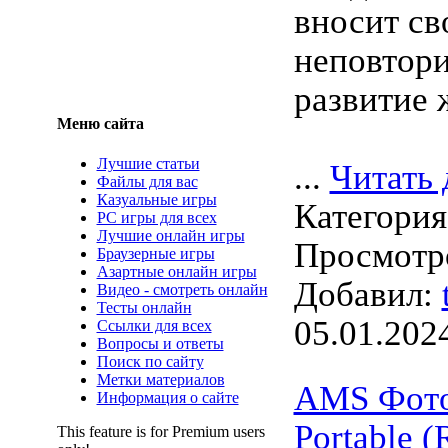
вносит св
неповтори
развитие 
Меню сайта
Лучшие статьи
...
Читать 
Файлы для вас
Казуальные игры
Категори
PC игры для всех
Лучшие онлайн игры
Просмотро
Браузерные игры
Азартные онлайн игры
Добавил:
Видео - смотреть онлайн
Тесты онлайн
05.01.202
Ссылки для всех
Вопросы и ответы
Поиск по сайту
Метки материалов
AMS Фот
Информация о сайте
Portable 
This feature is for Premium users