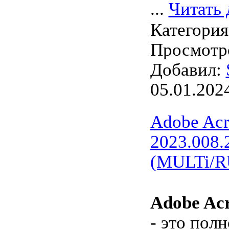
...
Читать 
Категори
Просмотро
Добавил:
05.01.202
Adobe Acr
2023.008.
(MULTi/R
Adobe Acr
- это пол