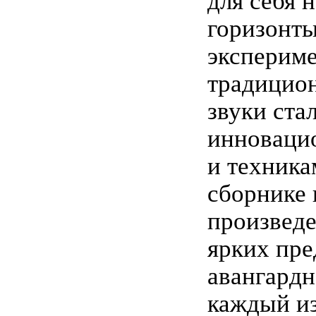
для себя 
горизонт
экспериме
традицио
звуки ста
инноваци
и техника
сборнике 
произвед
ярких пре
авангардн
каждый и