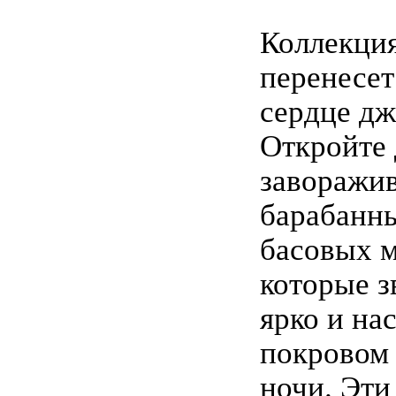
Коллекция
перенесет
сердце дж
Откройте 
заворажи
барабанн
басовых м
которые з
ярко и на
покровом
ночи. Эти