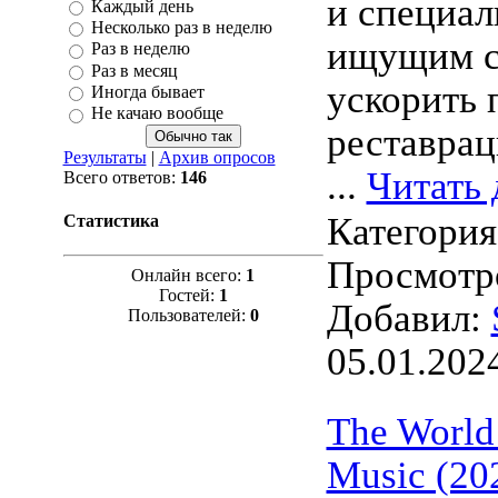
и специал
Каждый день
Несколько раз в неделю
ищущим с
Раз в неделю
Раз в месяц
ускорить 
Иногда бывает
Не качаю вообще
реставрац
Результаты
|
Архив опросов
...
Читать 
Всего ответов:
146
Категори
Статистика
Просмотро
Онлайн всего:
1
Гостей:
1
Добавил:
Пользователей:
0
05.01.202
The World 
Music (20