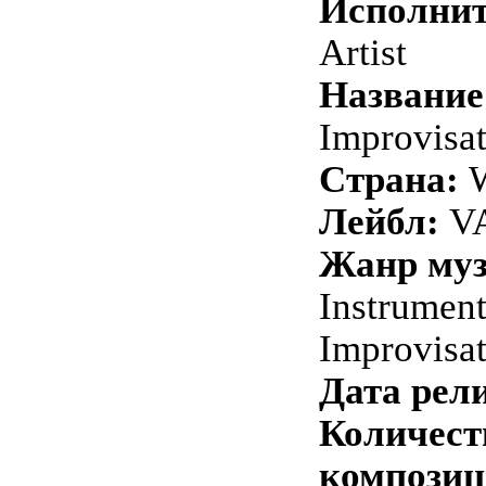
Исполнит
Artist
Название
Improvisa
Страна:
W
Лейбл:
VA
Жанр му
Instrument
Improvisa
Дата рели
Количест
композиц