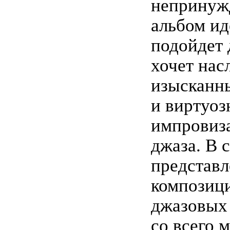
непринуж
альбом ид
подойдет 
хочет нас
изысканн
и виртуо
импровиза
джаза. В 
представ
композиц
джазовых
со всего 