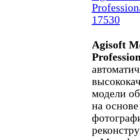
Profession
17530
Agisoft M
Professio
автоматич
высокока
модели об
на основ
фотограф
реконстру