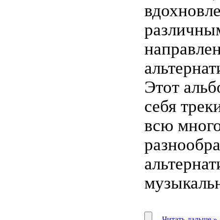
вдохновл
различны
направле
альтернат
Этот альб
себя трек
всю много
разнообра
альтернат
музыкаль
...
Читать дальше »