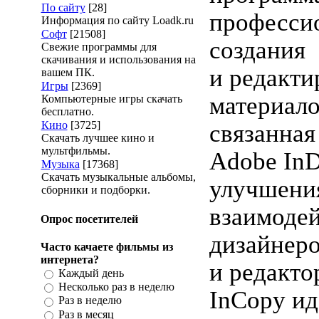
По сайту
[28]
професси
Информация по сайту Loadk.ru
Софт
[21508]
создания
Свежие программы для
скачивания и использования на
и редакти
вашем ПК.
Игры
[2369]
материало
Компьютерные игры скачать
бесплатно.
Кино
[3725]
связанная
Скачать лучшее кино и
мультфильмы.
Adobe InD
Музыка
[17368]
Скачать музыкальные альбомы,
улучшени
сборники и подборки.
взаимодей
Опрос посетителей
дизайнер
Часто качаете фильмы из
интернета?
и редакто
Каждый день
Несколько раз в неделю
InCopy ид
Раз в неделю
Раз в месяц