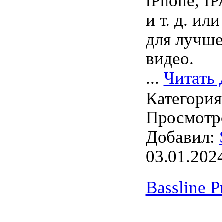
iPhone, I
и т. д. и
для лучше
видео.
...
Читать 
Категори
Просмотро
Добавил:
03.01.202
Bassline P