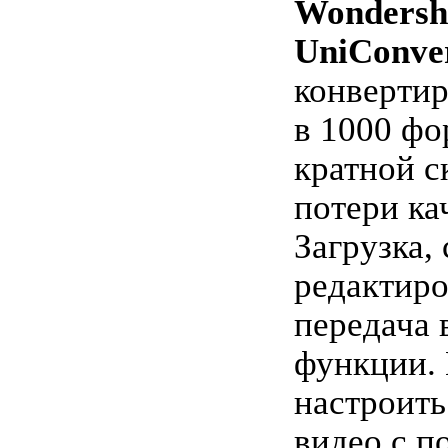
Wondersh
UniConve
конвертир
в 1000 фо
кратной с
потери ка
Загрузка, 
редактиро
передача 
функции.
настроит
видео с 