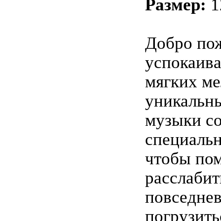
Размер:
1
Добро пож
успокаив
мягких ме
уникальн
музыки со
специальн
чтобы по
расслабит
повседнев
погрузить