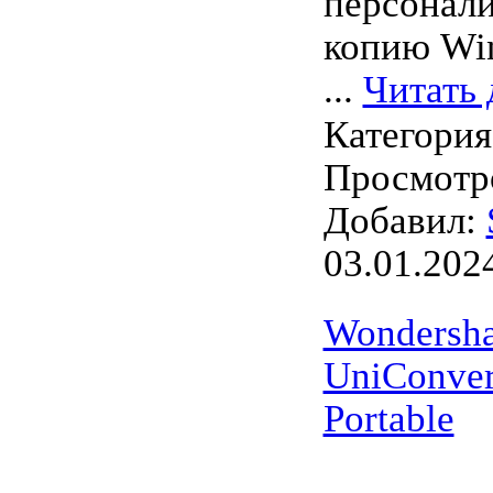
персонали
копию Wi
...
Читать 
Категори
Просмотро
Добавил:
03.01.202
Wondersha
UniConvert
Portable