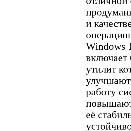
отличной 
продуман
и качеств
операцио
Windows 
включает 
утилит ко
улучшают
работу си
повышаю
её стабил
устойчиво