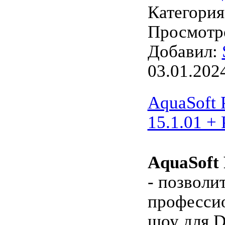
Категори
Просмотро
Добавил:
03.01.202
AquaSoft 
15.1.01 + 
AquaSoft 
- позволи
професси
шоу для 