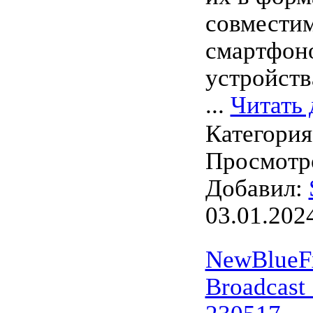
совместим
смартфон
устройств
...
Читать 
Категори
Просмотро
Добавил:
03.01.202
NewBlueFx
Broadcast 