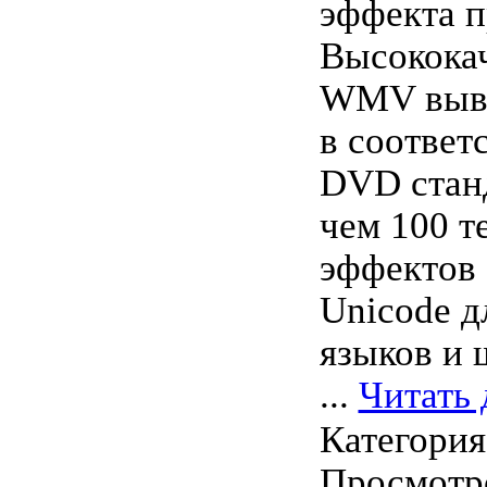
эффекта п
Высокока
WMV выв
в соответ
DVD станд
чем 100 т
эффектов 
Unicode д
языков и 
...
Читать 
Категори
Просмотро