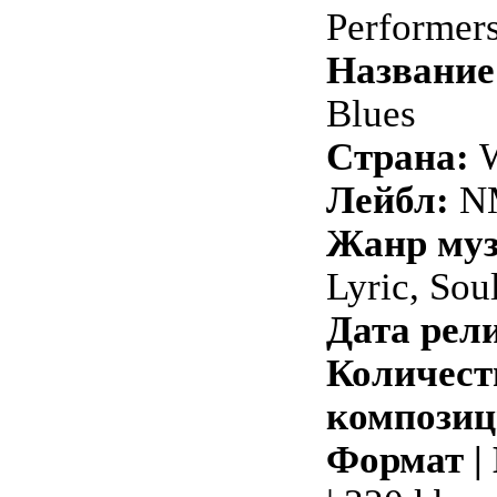
Performer
Название
Blues
Страна:
W
Лейбл:
N
Жанр му
Lyric, Sou
Дата рели
Количест
композиц
Формат |