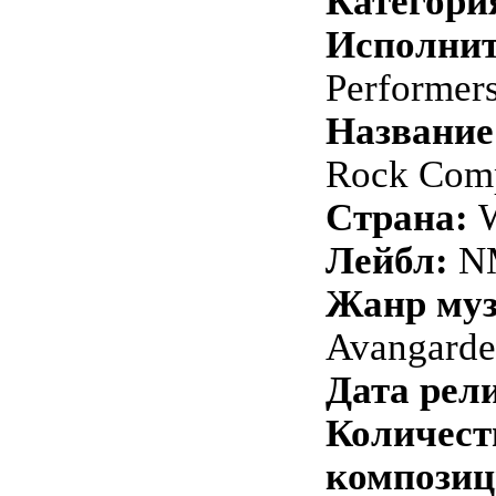
Категори
Исполнит
Performer
Название
Rock Comp
Страна:
W
Лейбл:
N
Жанр му
Avangarde
Дата рели
Количест
композиц