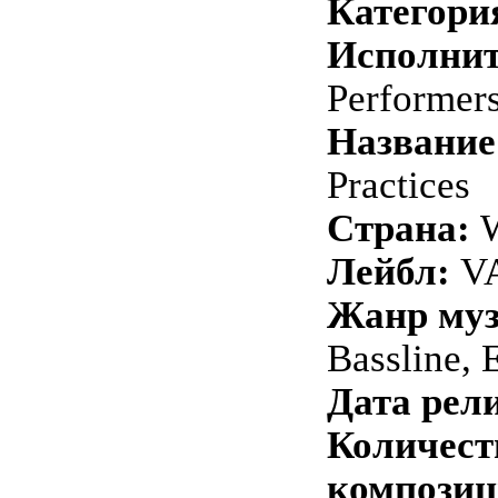
Категори
Исполнит
Performer
Название
Practices
Страна:
W
Лейбл:
VA
Жанр му
Bassline, 
Дата рели
Количест
композиц