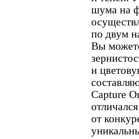
шума на 
осуществ
по двум н
Вы можете
зернистос
и цветов
составля
Capture O
отличался
от конкур
уникальн