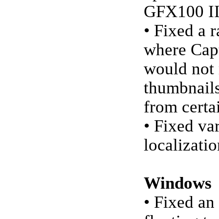
GFX100 I
• Fixed a r
where Cap
would not 
thumbnails
from certa
• Fixed va
localizatio
Windows
• Fixed an