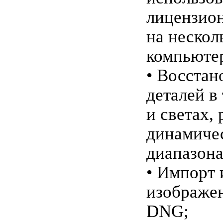
лицензион
на нескол
компьюте
• Восстан
деталей в
и светах,
динамиче
диапазона
• Импорт 
изображе
DNG;