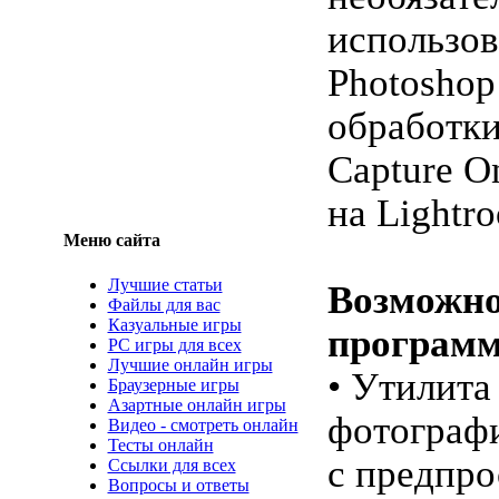
использо
Photoshop
обработки
Capture O
на Lightr
Меню сайта
Лучшие статьи
Возможно
Файлы для вас
Казуальные игры
програм
PC игры для всех
Лучшие онлайн игры
• Утилита
Браузерные игры
Азартные онлайн игры
фотограф
Видео - смотреть онлайн
Тесты онлайн
с предпр
Ссылки для всех
Вопросы и ответы