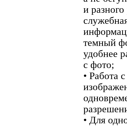
и разного
служебна
информац
темный фо
удобнее р
с фото;
• Работа с
изображе
одноврем
разрешен
• Для одн