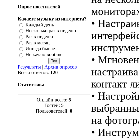
Опрос посетителей
монитора
Качаете музыку из интернета?
• Настра
Каждый день
Несколько раз в неделю
интерфейс
Раз в неделю
Раз в месяц
инструмент
Иногда бывает
Не качаю вообще
• Мгнове
Результаты
|
Архив опросов
настраива
Всего ответов:
120
контакт л
Статистика
• Настрой
Онлайн всего:
5
выбранны
Гостей:
5
Пользователей:
0
на фотог
• Инструм