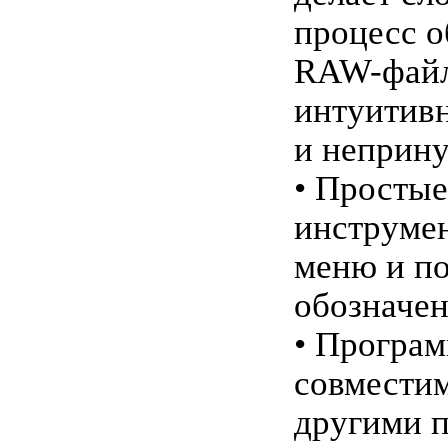
процесс о
RAW-файл
интуитив
и неприн
• Простые
инструмен
меню и п
обозначен
• Програ
совмести
другими 