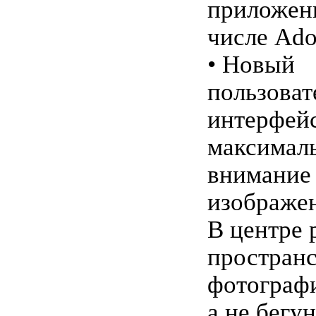
приложен
числе Ado
• Новый
пользоват
интерфейс
максимал
внимание
изображе
В центре 
простран
фотограф
а не бегу