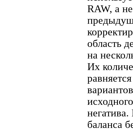
RAW, а не
предыду
корректир
область д
на нескол
Их количе
равняется
вариантов
исходног
негатива.
баланса б