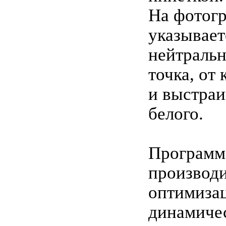
На фотог
указывает
нейтральн
точка, от
и выстраи
белого.
Программ
производ
оптимиза
динамиче