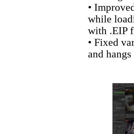
• Improve
while load
with .EIP f
• Fixed va
and hangs