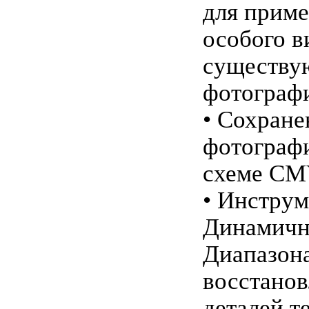
для прим
особого в
существ
фотограф
• Сохране
фотографи
схеме C
• Инструм
Динамичн
Диапазон
восстанов
деталей т