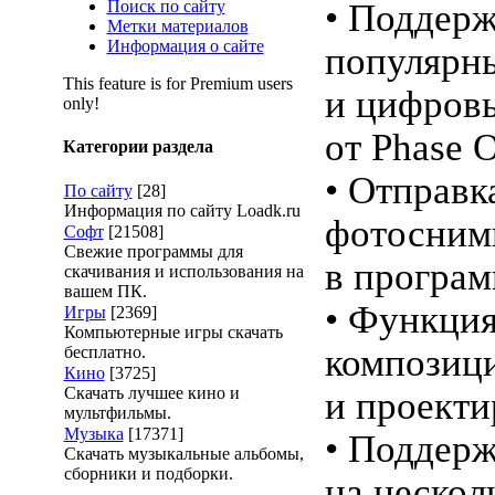
Поиск по сайту
• Поддерж
Метки материалов
Информация о сайте
популярн
This feature is for Premium users
и цифров
only!
от Phase 
Категории раздела
• Отправк
По сайту
[28]
Информация по сайту Loadk.ru
фотосним
Софт
[21508]
Свежие программы для
в програ
скачивания и использования на
вашем ПК.
• Функция
Игры
[2369]
Компьютерные игры скачать
композиц
бесплатно.
Кино
[3725]
Скачать лучшее кино и
и проекти
мультфильмы.
Музыка
[17371]
• Поддерж
Скачать музыкальные альбомы,
сборники и подборки.
на нескол