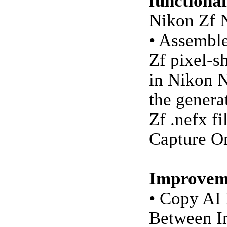
functional
Nikon Zf 
• Assembl
Zf pixel-s
in Nikon 
the genera
Zf .nefx fi
Capture O
Improvem
• Copy AI
Between I