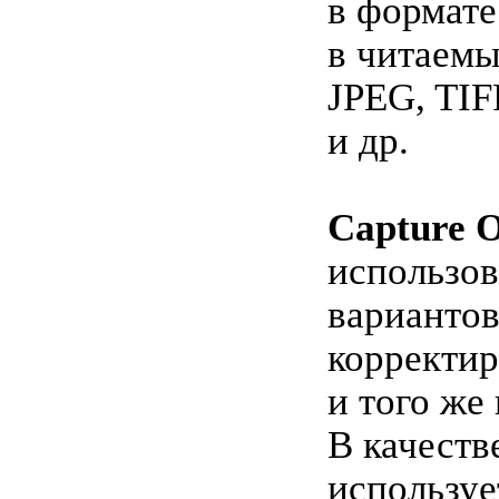
в формат
в читаем
JPEG, TI
и др.
Capture 
использов
варианто
корректир
и того же
В качеств
используе