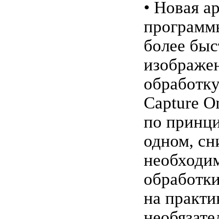
• Новая а
программ
более бы
изображе
обработку
Capture O
по принци
одном, сн
необходим
обработки
на практи
необязате