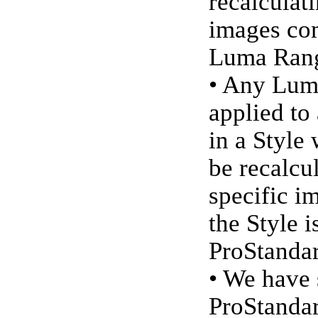
recalculat
images co
Luma Rang
• Any Lum
applied to
in a Style 
be recalcul
specific i
the Style i
ProStandar
• We have 
ProStandar