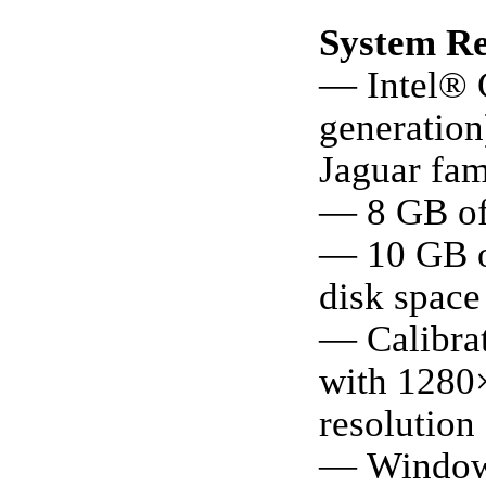
System R
— Intel® 
generatio
Jaguar fam
— 8 GB o
— 10 GB o
disk space
— Calibra
with 1280×
resolution 
— Windows