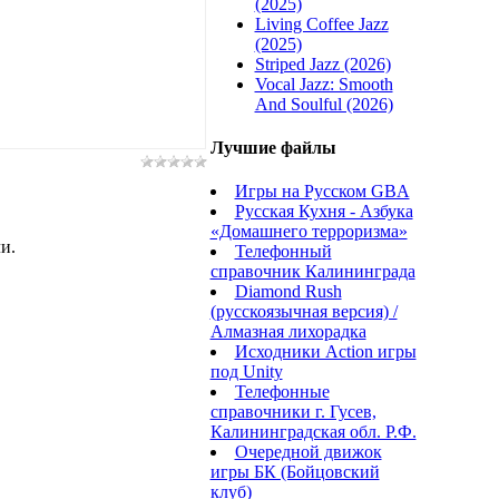
(2025)
Living Coffee Jazz
(2025)
Striped Jazz (2026)
Vocal Jazz: Smooth
And Soulful (2026)
Лучшие файлы
Игры на Русском GBA
Русская Кухня - Азбука
«Домашнего терроризма»
и.
Телефонный
справочник Калининграда
Diamond Rush
(русскоязычная версия) /
Алмазная лихорадка
Исходники Action игры
под Unity
Телефонные
справочники г. Гусев,
Калининградская обл. Р.Ф.
Очередной движок
игры БК (Бойцовский
клуб)