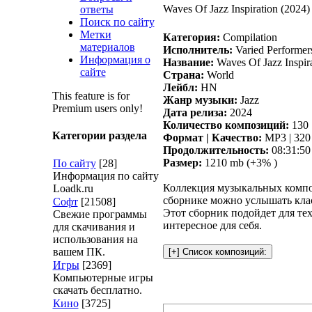
Waves Of Jazz Inspiration (2024)
ответы
Поиск по сайту
Метки
Категория:
Compilation
материалов
Исполнитель:
Varied Performer
Информация о
Название:
Waves Of Jazz Inspir
сайте
Страна:
World
Лейбл:
HN
This feature is for
Жанр музыки:
Jazz
Premium users only!
Дата релиза:
2024
Количество композиций:
130
Категории раздела
Формат | Качество:
MP3 | 320
Продолжительность:
08:31:50
Размер:
1210 mb (+3% )
По сайту
[28]
Информация по сайту
Коллекция музыкальных компо
Loadk.ru
сборнике можно услышать клас
Софт
[21508]
Этот сборник подойдет для тех
Свежие программы
интересное для себя.
для скачивания и
использования на
вашем ПК.
Игры
[2369]
Компьютерные игры
скачать бесплатно.
Кино
[3725]