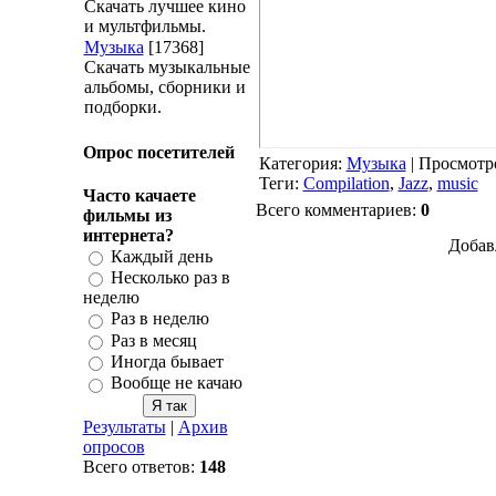
Скачать лучшее кино
и мультфильмы.
Музыка
[17368]
Скачать музыкальные
альбомы, сборники и
подборки.
Опрос посетителей
Категория
:
Музыка
|
Просмотр
Теги
:
Compilation
,
Jazz
,
music
Часто качаете
Всего комментариев
:
0
фильмы из
интернета?
Добав
Каждый день
Несколько раз в
неделю
Раз в неделю
Раз в месяц
Иногда бывает
Вообще не качаю
Результаты
|
Архив
опросов
Всего ответов:
148