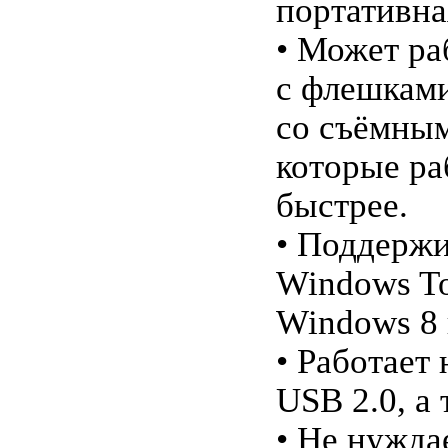
портативна
• Может ра
с флешкам
со съёмным
которые ра
быстрее.
• Поддерж
Windows To
Windows 8 
• Работает
USB 2.0, а 
• Не нужда