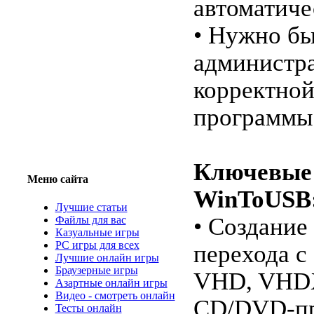
автоматиче
• Нужно бы
администра
корректной
программы
Ключевые 
Меню сайта
WinToUSB
Лучшие статьи
• Создание
Файлы для вас
Казуальные игры
PC игры для всех
перехода с
Лучшие онлайн игры
Браузерные игры
VHD, VHD
Азартные онлайн игры
Видео - смотреть онлайн
CD/DVD-пр
Тесты онлайн