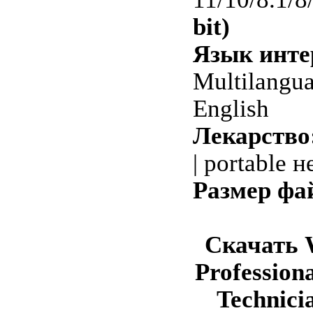
bit)
Язык инте
Multilangua
English
Лекарство
| portable 
Размер фа
Скачать 
Professiona
Technici