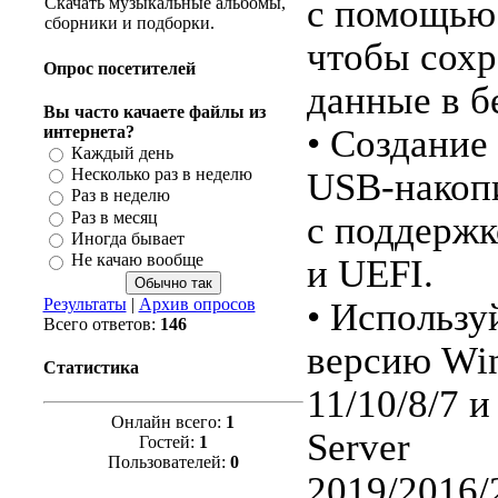
с помощью 
Скачать музыкальные альбомы,
сборники и подборки.
чтобы сохр
Опрос посетителей
данные в б
Вы часто качаете файлы из
интернета?
• Создание
Каждый день
Несколько раз в неделю
USB-накоп
Раз в неделю
Раз в месяц
с поддерж
Иногда бывает
Не качаю вообще
и UEFI.
Результаты
|
Архив опросов
• Использу
Всего ответов:
146
версию Wi
Статистика
11/10/8/7 
Онлайн всего:
1
Server
Гостей:
1
Пользователей:
0
2019/2016/