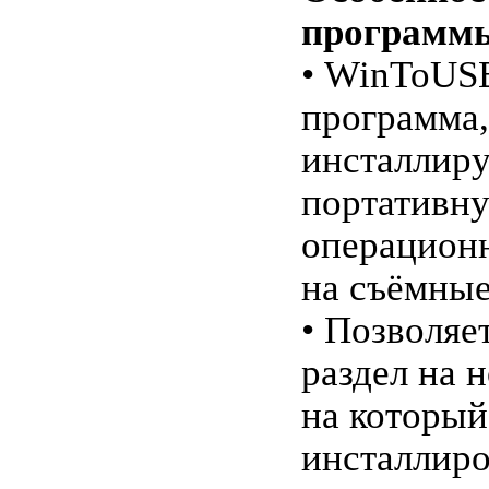
программ
• WinToUS
программа,
инсталлиру
портативн
операцион
на съёмные
• Позволяе
раздел на 
на который
инсталлир