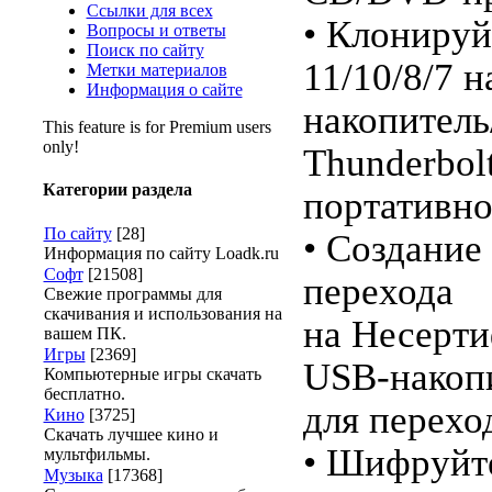
Ссылки для всех
• Клониру
Вопросы и ответы
Поиск по сайту
11/10/8/7 
Метки материалов
Информация о сайте
накопитель
This feature is for Premium users
only!
Thunderbolt
Категории раздела
портативно
По сайту
[28]
• Создание
Информация по сайту Loadk.ru
Софт
[21508]
перехода
Свежие программы для
скачивания и использования на
на Несерт
вашем ПК.
Игры
[2369]
USB-накоп
Компьютерные игры скачать
бесплатно.
для перехо
Кино
[3725]
Скачать лучшее кино и
• Шифруйт
мультфильмы.
Музыка
[17368]