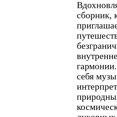
Вдохнов
сборник, 
приглашае
путешест
безграни
внутренн
гармонии.
себя муз
интерпре
природны
космическ