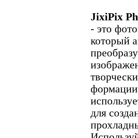
JixiPix P
- это фот
который а
преобразу
изображен
творческ
формации,
используе
для созда
прохладны
Используй