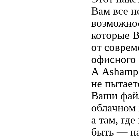
Вам все 
возможнос
которые 
от соврем
офисного 
А Ashampo
не пытает
Ваши файл
облачном
а там, гд
быть — н