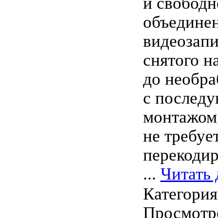
и свободн
объедине
видеозапи
снятого н
до необра
с послед
монтажом,
не требуе
перекодир
...
Читать 
Категори
Просмотро