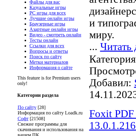
Файлы для вас
Казуальные игры
дизайнер
PC игры для всех
Лучшие онлайн игры
и типогра
Браузерные игры
Азартные онлайн игры
миру.
Видео - смотреть онлайн
Тесты онлайн
...
Читать 
Ссылки для всех
Вопросы и ответы
Категори
Поиск по сайту
Метки материалов
Информация о сайте
Просмотро
This feature is for Premium users
Добавил:
only!
14.11.202
Категории раздела
По сайту
[28]
Foxit PDF 
Информация по сайту Loadk.ru
Софт
[21508]
13.0.1.21
Свежие программы для
скачивания и использования на
вашем ПК.