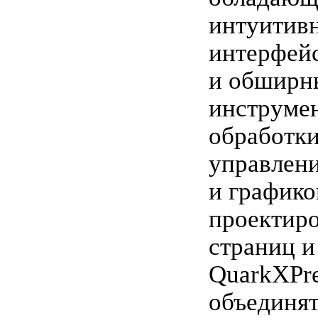
интуитив
интерфей
и обширн
инструмен
обработки
управлени
и графико
проектиро
страниц и
QuarkXPre
объединя