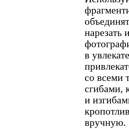
фрагменти
объединят
нарезать 
фотограф
в увлекат
привлека
со всеми 
сгибами, 
и изгибам
кропотли
вручную.