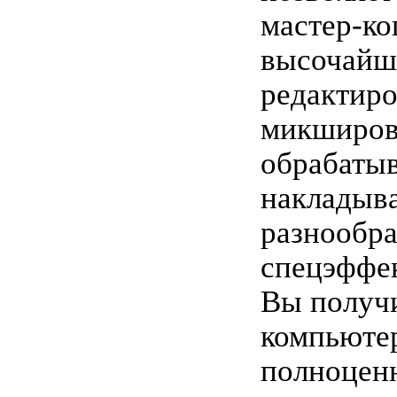
мастер-ко
высочайше
редактиро
микширов
обрабатыв
накладыв
разнообра
спецэффе
Вы получи
компьюте
полноцен