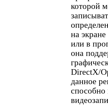
которой 
записыват
определе
на экране
или в про
она подд
графическ
DirectX/O
данное р
способно
видеозапи