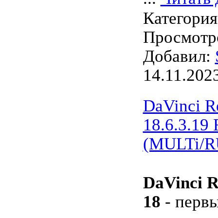
Категори
Просмотро
Добавил:
14.11.202
DaVinci R
18.6.3.19
(MULTi/R
DaVinci R
18
- первы