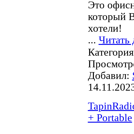
Это офисн
который В
хотели!
...
Читать 
Категори
Просмотро
Добавил:
14.11.202
TapinRadio
+ Portable