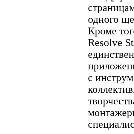
страницам
одного щ
Кроме тог
Resolve S
единстве
приложен
с инстру
коллектив
творчеств
монтажеры
специали