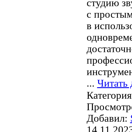
студию зв
с просты
в использ
одноврем
достаточн
професси
инструме
...
Читать 
Категори
Просмотро
Добавил:
14.11.202