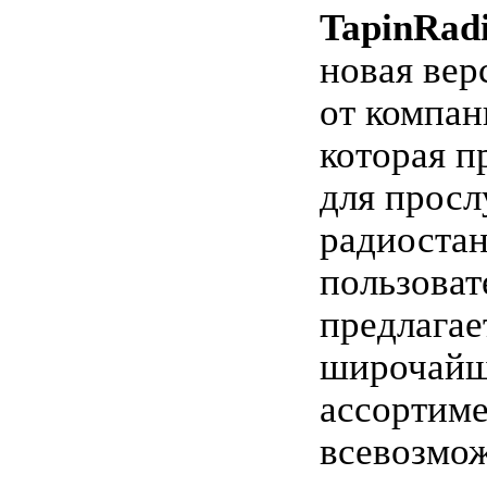
TapinRadi
новая вер
от компан
которая п
для прос
радиостан
пользова
предлагае
широчай
ассортим
всевозмо