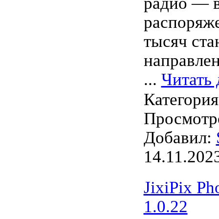
радио — 
распоряже
тысяч ст
направлен
...
Читать 
Категори
Просмотро
Добавил:
14.11.202
JixiPix Ph
1.0.22