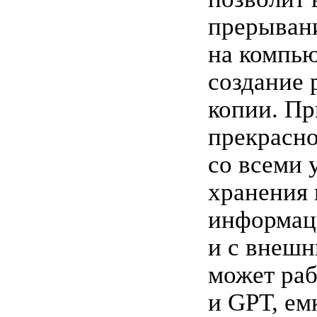
прерыван
на компью
создание 
копии. П
прекрасно
со всеми 
хранения
информаци
и с внешн
может ра
и GPT, ем