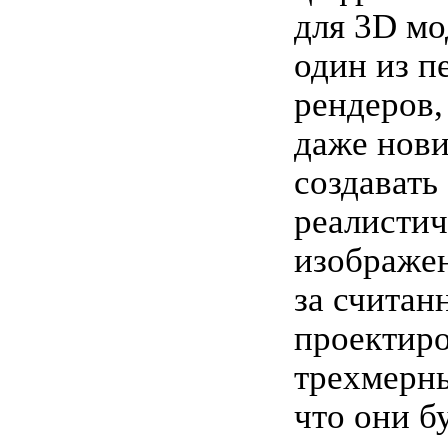
для 3D мо
один из п
рендеров,
даже нови
создавать
реалисти
изображен
за считан
проектиро
трехмерны
что они б