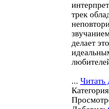
интерпре
трек обла
неповтор
звучанием
делает эт
идеальны
любителей
...
Читать 
Категори
Просмотро