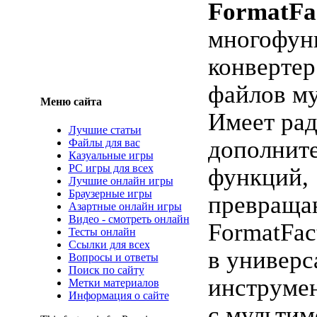
FormatFa
многофун
конвертер
файлов му
Меню сайта
Имеет ра
Лучшие статьи
дополнит
Файлы для вас
Казуальные игры
PC игры для всех
функций,
Лучшие онлайн игры
Браузерные игры
превращ
Азартные онлайн игры
Видео - смотреть онлайн
FormatFac
Тесты онлайн
Ссылки для всех
в универ
Вопросы и ответы
Поиск по сайту
инструмен
Метки материалов
Информация о сайте
с мульти