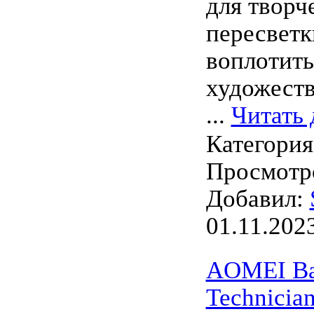
для творч
пересветк
воплотить
художеств
...
Читать 
Категори
Просмотро
Добавил:
01.11.202
AOMEI Ba
Technician 