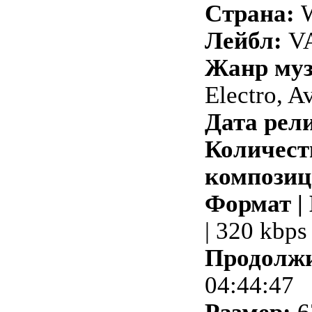
Страна:
W
Лейбл:
VA
Жанр му
Electro, A
Дата рели
Количест
композиц
Формат |
| 320 kbps
Продолжи
04:44:47