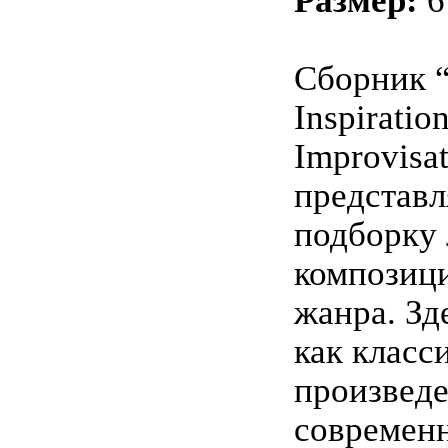
Размер:
6
Сборник “
Inspiratio
Improvisa
представл
подборку
композици
жанра. Зд
как класс
произведе
современ