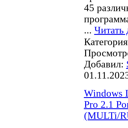
45 разли
программ
...
Читать 
Категори
Просмотро
Добавил:
01.11.202
Windows L
Pro 2.1 Po
(MULTi/R