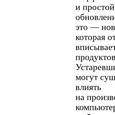
и простой
обновлени
это — нов
которая о
вписывает
продуктов
Устаревш
могут су
влиять
на произв
компьютер