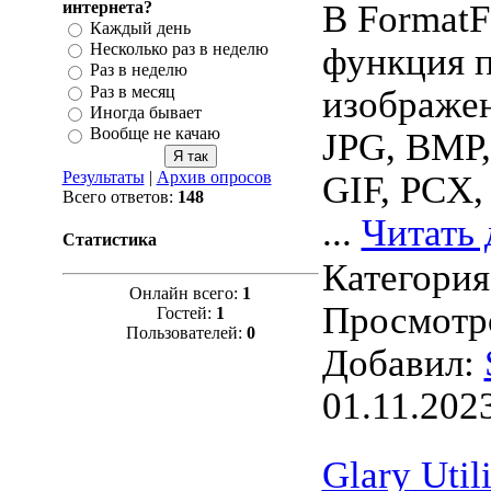
интернета?
В FormatF
Каждый день
Несколько раз в неделю
функция 
Раз в неделю
Раз в месяц
изображе
Иногда бывает
Вообще не качаю
JPG, BMP,
Результаты
|
Архив опросов
GIF, PCX,
Всего ответов:
148
...
Читать 
Статистика
Категори
Онлайн всего:
1
Просмотро
Гостей:
1
Пользователей:
0
Добавил:
01.11.202
Glary Utili