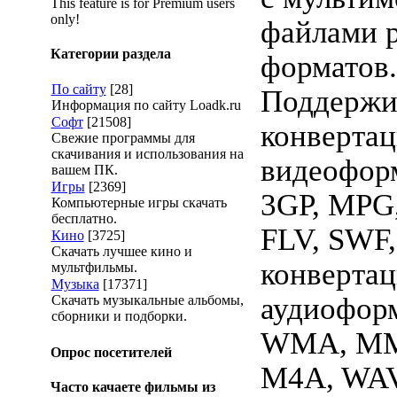
This feature is for Premium users
only!
файлами 
Категории раздела
форматов.
По сайту
[28]
Поддержи
Информация по сайту Loadk.ru
Софт
[21508]
конверта
Свежие программы для
скачивания и использования на
видеофор
вашем ПК.
Игры
[2369]
3GP, MPG
Компьютерные игры скачать
бесплатно.
FLV, SWF,
Кино
[3725]
Скачать лучшее кино и
конвертац
мультфильмы.
Музыка
[17371]
аудиоформ
Скачать музыкальные альбомы,
сборники и подборки.
WMA, MM
Опрос посетителей
M4A, WAV
Часто качаете фильмы из