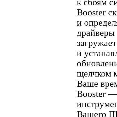
к сбоям с
Booster с
и определ
драйверы 
загружает
и устанав
обновлен
щелчком 
Ваше врем
Booster —
инструме
Вашего ПК