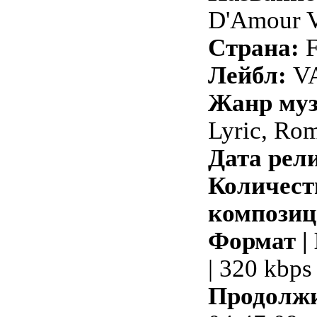
D'Amour V
Страна:
F
Лейбл:
VA
Жанр му
Lyric, Rom
Дата рели
Количест
композиц
Формат |
| 320 kbps
Продолжи