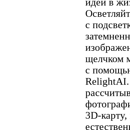
идей в жи
Осветляй
с подсвет
затемнен
изображе
щелчком
с помощь
RelightAI
рассчитыв
фотографи
3D-карту,
естестве