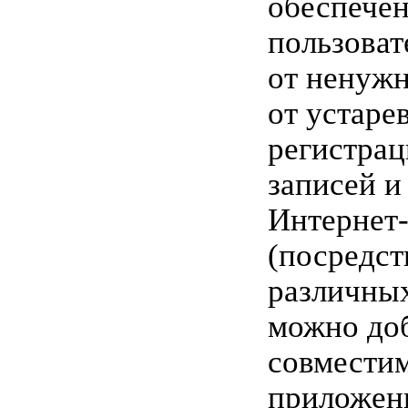
обеспечен
пользоват
от ненуж
от устаре
регистра
записей и
Интернет
(посредст
различных
можно до
совместим
приложени