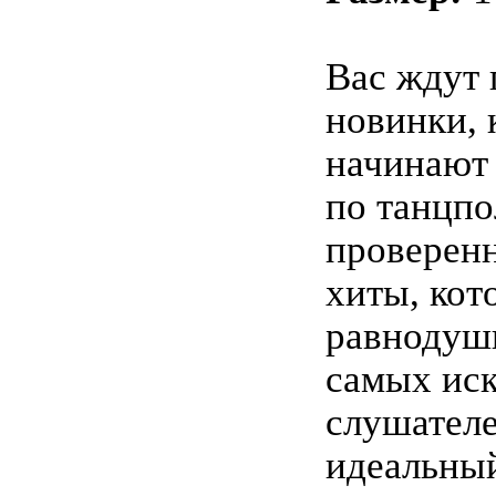
Вас ждут 
новинки, 
начинают 
по танцпо
проверен
хиты, кот
равнодуш
самых ис
слушателе
идеальны