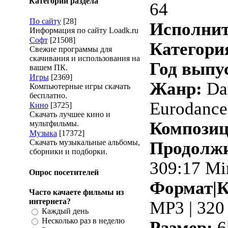
Категории раздела
64
По сайту
[28]
Исполнит
Информация по сайту Loadk.ru
Софт
[21508]
Категори
Свежие программы для
скачивания и использования на
Год выпу
вашем ПК.
Игры
[2369]
Жанр:
Da
Компьютерные игры скачать
бесплатно.
Eurodance
Кино
[3725]
Скачать лучшее кино и
Композиц
мультфильмы.
Музыка
[17372]
Скачать музыкальные альбомы,
Продолжи
сборники и подборки.
309:17 Mi
Опрос посетителей
Формат|К
Часто качаете фильмы из
интернета?
MP3 | 320
Каждый день
Несколько раз в неделю
Размер:
6