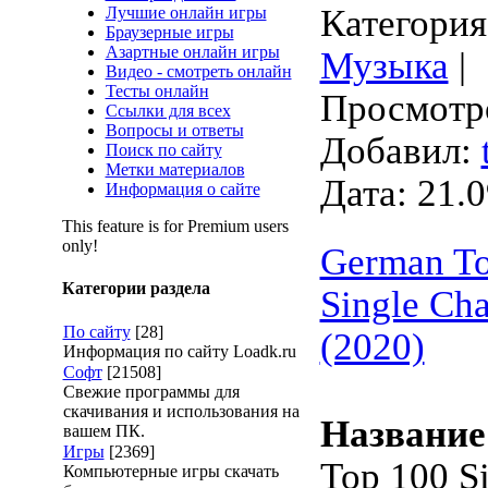
Категория
Лучшие онлайн игры
Браузерные игры
Азартные онлайн игры
Музыка
|
Видео - смотреть онлайн
Тесты онлайн
Просмотро
Ссылки для всех
Вопросы и ответы
Добавил:
Поиск по сайту
Метки материалов
Дата:
21.0
Информация о сайте
This feature is for Premium users
only!
German To
Категории раздела
Single Cha
По сайту
[28]
(2020)
Информация по сайту Loadk.ru
Софт
[21508]
Свежие программы для
скачивания и использования на
Название
вашем ПК.
Игры
[2369]
Top 100 Si
Компьютерные игры скачать