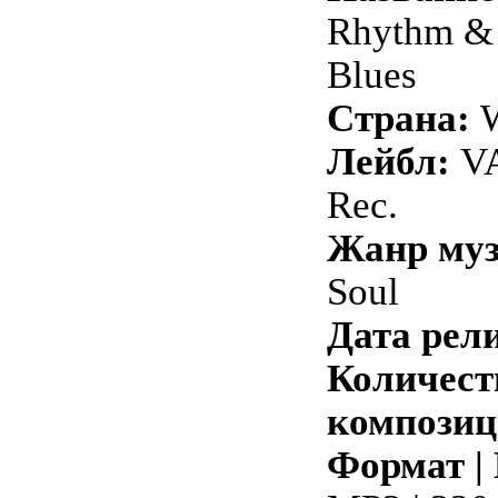
Rhythm & 
Blues
Страна:
W
Лейбл:
VA
Rec.
Жанр му
Soul
Дата рели
Количест
композиц
Формат |