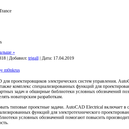
Trance
s
альше »
318 | Добавил:
trigall
| Дата:
17.04.2019
by m0nkrus
 для проектировщиков электрических систем управления. AutoCA
 также комплекс специализированных функций для проектирова
артных задач и обширные библиотеки условных обозначений поз
елять новаторским разработкам.
ать типовые проектные задачи. AutoCAD Electrical включает в 
ализированных функций для электротехнического проектирован
блиотеки условных обозначений помогают повысить производит
сть.