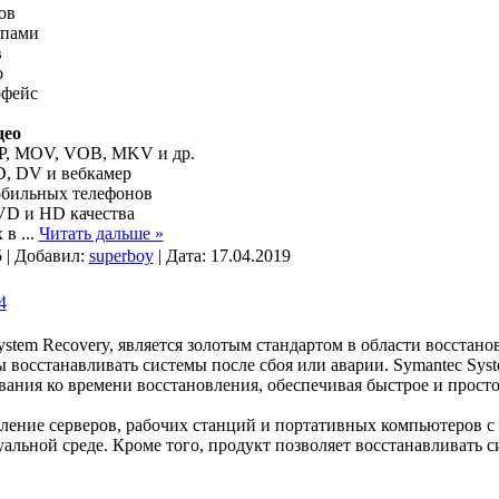
ов
ипами
в
о
рфейс
део
P, MOV, VOB, MKV и др.
D, DV и вебкамер
обильных телефонов
VD и HD качества
х в
...
Читать дальше »
 | Добавил:
superboy
| Дата:
17.04.2019
4
System Recovery, является золотым стандартом в области восстан
 восстанавливать системы после сбоя или аварии. Symantec Sys
ания ко времени восстановления, обеспечивая быстрое и просто
ление серверов, рабочих станций и портативных компьютеров с 
альной среде. Кроме того, продукт позволяет восстанавливать 