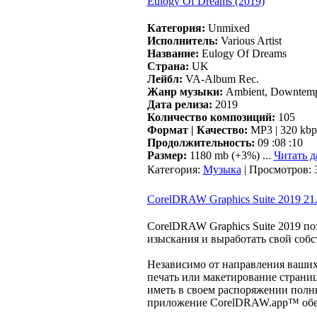
Eulogy Of Dreams (2019)
Категория:
Unmixed
Исполнитель:
Various Artist
Название:
Eulogy Of Dreams
Страна:
UK
Лейбл:
VA-Album Rec.
Жанр музыки:
Ambient, Downtemp
Дата релиза:
2019
Количество композиций:
105
Формат | Качество:
MP3 | 320 kbp
Продолжительность:
09 :08 :10
Размер:
1180 mb (+3%)
...
Читать д
Категория:
Музыка
| Просмотров: 
CorelDRAW Graphics Suite 2019 21.
CorelDRAW Graphics Suite 2019 по
изыскания и выработать свой соб
Независимо от направления ваших 
печать или макетирование страниц
иметь в своем распоряжении полн
приложение CorelDRAW.app™ обес