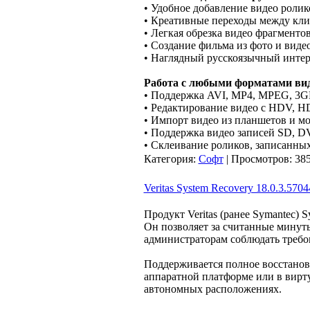
• Удобное добавление видео ролик
• Креативные переходы между кл
• Легкая обрезка видео фрагменто
• Создание фильма из фото и виде
• Наглядный русскоязычный инте
Работа с любыми форматами ви
• Поддержка AVI, MP4, MPEG, 3G
• Редактирование видео с HDV, H
• Импорт видео из планшетов и м
• Поддержка видео записей SD, D
• Склеивание роликов, записанны
Категория:
Софт
| Просмотров: 385
Veritas System Recovery 18.0.3.5704
Продукт Veritas (ранее Symantec) 
Он позволяет за считанные минуты
администраторам соблюдать требов
Поддерживается полное восстанов
аппаратной платформе или в вирту
автономных расположениях.