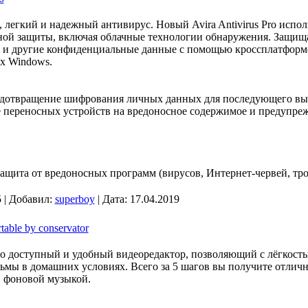
, легкий и надежный антивирус. Новый Avira Antivirus Pro испол
ой защиты, включая облачные технологии обнаружения. Защищ
и другие конфиденциальные данные с помощью кроссплатформе
х Windows.
едотвращение шифрования личных данных для последующего вы
е переносных устройств на вредоносное содержимое и предупре
ащита от вредоносных программ (вирусов, Интернет-червей, троя
 | Добавил:
superboy
| Дата:
17.04.2019
le by conservator
о доступный и удобный видеоредактор, позволяющий с лёгкость
ьмы в домашних условиях. Всего за 5 шагов вы получите отлич
и фоновой музыкой.