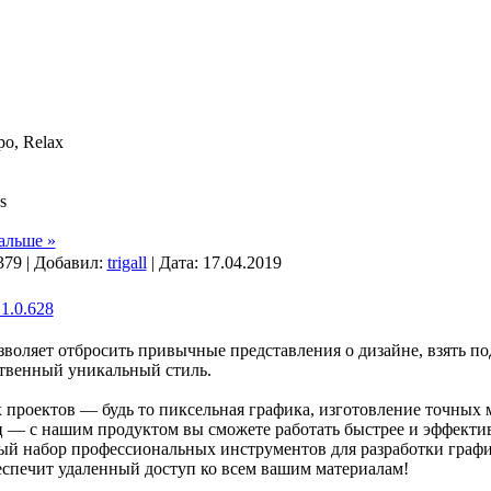
o, Relax
s
альше »
379 | Добавил:
trigall
| Дата:
17.04.2019
1.0.628
зволяет отбросить привычные представления о дизайне, взять по
ственный уникальный стиль.
проектов — будь то пиксельная графика, изготовление точных 
 — с нашим продуктом вы сможете работать быстрее и эффектив
ый набор профессиональных инструментов для разработки графич
печит удаленный доступ ко всем вашим материалам!