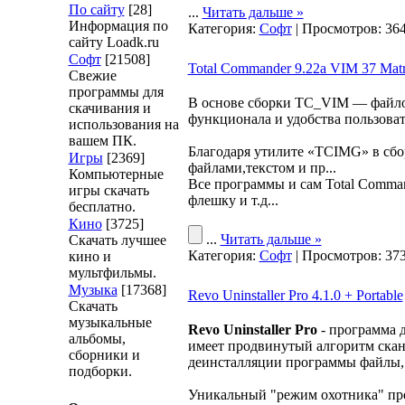
По сайту
[28]
...
Читать дальше »
Информация по
Категория:
Софт
| Просмотров: 364
сайту Loadk.ru
Софт
[21508]
Total Commander 9.22a VIM 37 Matr
Свежие
программы для
В основе сборки TC_VIM — файлов
скачивания и
функционала и удобства пользова
использования на
вашем ПК.
Благодаря утилите «TCIMG» в сбо
Игры
[2369]
файлами,текстом и пр...
Компьютерные
Все программы и сам Total Comman
игры скачать
флешку и т.д...
бесплатно.
Кино
[3725]
...
Читать дальше »
Скачать лучшее
Категория:
Софт
| Просмотров: 373
кино и
мультфильмы.
Музыка
[17368]
Revo Uninstaller Pro 4.1.0 + Portable
Скачать
музыкальные
Revo Uninstaller Pro
- программа 
альбомы,
имеет продвинутый алгоритм скани
сборники и
деинсталляции программы файлы, 
подборки.
Уникальный "режим охотника" пре