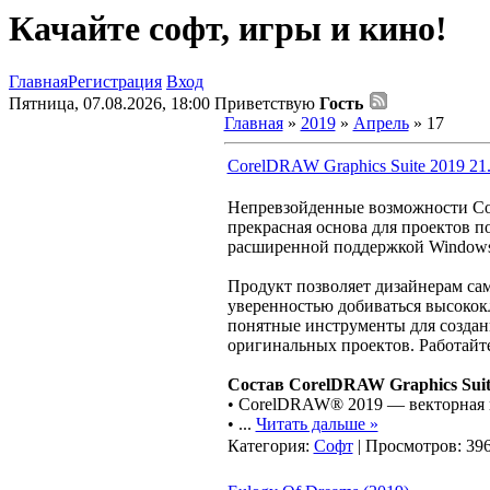
Качайте софт, игры и кино!
Главная
Регистрация
Вход
Пятница, 07.08.2026, 18:00
Приветствую
Гость
Главная
»
2019
»
Апрель
»
17
CorelDRAW Graphics Suite 2019 21
Непревзойденные возможности Cor
прекрасная основа для проектов п
расширенной поддержкой Windows
Продукт позволяет дизайнерам са
уверенностью добиваться высококл
понятные инструменты для создан
оригинальных проектов. Работайт
Состав CorelDRAW Graphics Suit
• CorelDRAW® 2019 — векторная 
•
...
Читать дальше »
Категория:
Софт
| Просмотров: 396