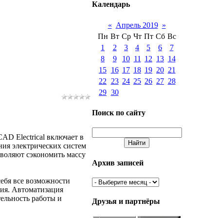
Календарь
«
Апрель 2019
»
Пн
Вт
Ср
Чт
Пт
Сб
Вс
1
2
3
4
5
6
7
8
9
10
11
12
13
14
15
16
17
18
19
20
21
22
23
24
25
26
27
28
29
30
Поиск по сайту
D Electrical включает в
ния электрических систем
воляют сэкономить массу
Архив записей
себя все возможности
ия. Автоматизация
ельность работы и
Друзья и партнёры