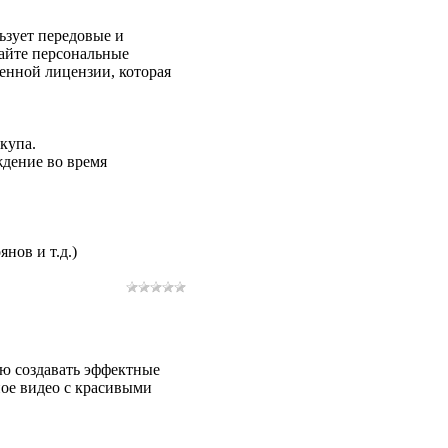
ьзует передовые и
айте персональные
нной лицензии, которая
купа.
ждение во время
нов и т.д.)
ю создавать эффектные
ное видео с красивыми