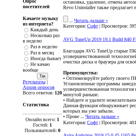
Опрос
остановка, удаление, отмена авт
посетителей
Revo Uninstaller также предлагает
Качаете музыку
...
Читать дальше »
из интернета?
Категория:
Софт
| Просмотров: 395
Каждый день
Несколько раз
AVG TuneUp 2019 19.1 Build 840 Fi
в неделю
Раз в неделю
Благодаря AVG TuneUp старые ПК
Раз в месяц
усовершенствованной технологией
Иногда бывает
очистки диска и браузера для осво
Не качаю
вообще
Преимущества:
• Оптимизируйте работу своего 
Результаты
|
Установленные программы замедля
Архив опросов
усовершенствованная технология в
Всего ответов:
120
минутой раньше.
• Найдите и удалите нежелатель
Статистика
Данная функция обнаруживает ресу
которых вы уже забыли.
• Прове
...
Читать дальше »
Онлайн всего:
1
Категория:
Софт
| Просмотров: 401
Гостей:
1
Пользователей:
0
Avira Antivirus 2019 15.0.45.1165 Pr