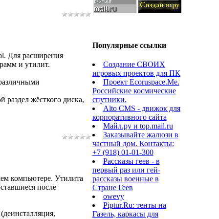
Популярные ссылки
l. Для расширения
Создание СВОИХ
рамм и утилит.
игровых проектов для ПК
Проект Ecoruspace.Me.
 различными
Российские космические
спутники.
 раздел жёсткого диска,
Alto CMS - движок для
корпоративного сайта
Майл.ру и top.mail.ru
Заказывайте жалюзи в
частный дом. Контакты:
+7 (918) 01-01-300
Рассказы геев - в
первый раз или гей-
шем компьютере. Утилита
рассказы военные в
оставшиеся после
Стране Геев
owevy
Piptur.Ru: тенты на
(деинсталляция,
Газель, каркасы для