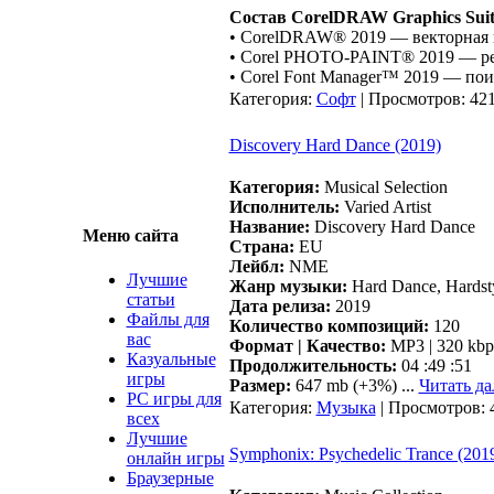
Состав CorelDRAW Graphics Suit
• CorelDRAW® 2019 — векторная 
• Corel PHOTO-PAINT® 2019 — р
• Corel Font Manager™ 2019 — по
Категория:
Софт
| Просмотров: 421
Discovery Hard Dance (2019)
Категория:
Musical Selection
Исполнитель:
Varied Artist
Название:
Discovery Hard Dance
Меню сайта
Страна:
EU
Лейбл:
NME
Лучшие
Жанр музыки:
Hard Dance, Hardsty
статьи
Дата релиза:
2019
Файлы для
Количество композиций:
120
вас
Формат | Качество:
MP3 | 320 kbp
Казуальные
Продолжительность:
04 :49 :51
игры
Размер:
647 mb (+3%)
...
Читать да
PC игры для
Категория:
Музыка
| Просмотров: 
всех
Лучшие
Symphonix: Psychedelic Trance (201
онлайн игры
Браузерные