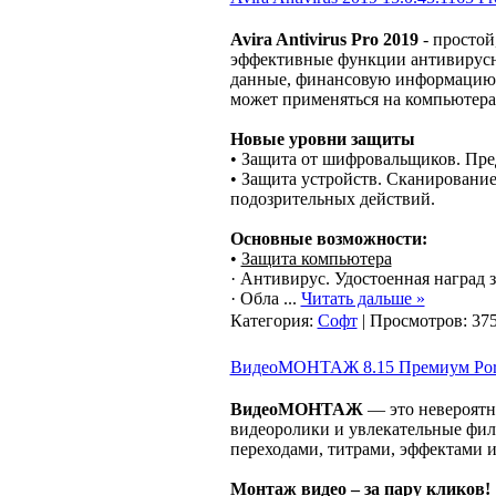
Avira Antivirus Pro 2019
- простой
эффективные функции антивирусн
данные, финансовую информацию 
может применяться на компьютера
Новые уровни защиты
• Защита от шифровальщиков. Пр
• Защита устройств. Сканировани
подозрительных действий.
Основные возможности:
•
Защита компьютера
· Антивирус. Удостоенная наград з
· Обла
...
Читать дальше »
Категория:
Софт
| Просмотров: 375
ВидеоМОНТАЖ 8.15 Премиум Portab
ВидеоМОНТАЖ
— это невероятн
видеоролики и увлекательные фил
переходами, титрами, эффектами 
Монтаж видео – за пару кликов!