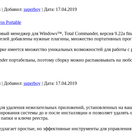
 | Добавил:
superboy
| Дата:
17.04.2019
os Portable
ый менеджер для Windows™, Total Commander, версия 9.22a fina
телей добавлены нужные плагины, множество портативных прог
рке имеется множество уникальных возможностей для работы с
der портабельны, поэтому сборку можно распаковывать на любой
 | Добавил:
superboy
| Дата:
17.04.2019
для удаления нежелательных приложений, установленных на ва
рования системы до и после инсталляции и позволяет удалять 
папки и ключи реестра.
длагает простые, но эффективные инструменты для управления 