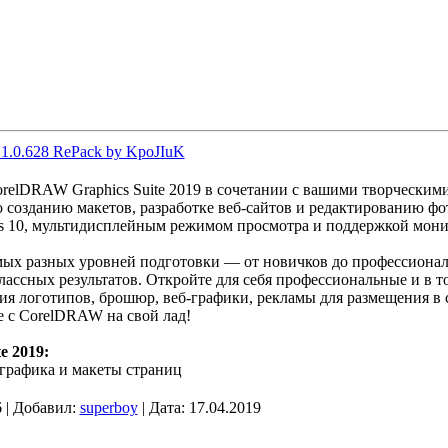
.1.0.628 RePack by KpoJIuK
elDRAW Graphics Suite 2019 в сочетании с вашими творческим
о созданию макетов, разработке веб-сайтов и редактированию ф
 10, мультидисплейным режимом просмотра и поддержкой мони
мых разных уровней подготовки — от новичков до профессионал
ассных результатов. Откройте для себя профессиональные и в т
ия логотипов, брошюр, веб-графики, рекламы для размещения в 
е с CorelDRAW на свой лад!
e 2019:
графика и макеты страниц
 | Добавил:
superboy
| Дата:
17.04.2019