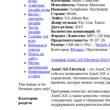
Категория:
Music Collection
игры
Исполнитель:
Various Musicians
Азартные
Название:
Symphonix: Psychedelic 
онлайн игры
Страна:
World
Видео -
Лейбл:
VA-Album Rec.
смотреть
Жанр музыки:
Psy, Goa, Trance
онлайн
Дата релиза:
2019
Тесты
Количество композиций:
80
онлайн
Формат | Качество:
MP3 | 320 kbp
Ссылки для
Продолжительность:
10 :07 :26
всех
Размер:
1340 mb (+3%)
...
Читать д
Вопросы и
ответы
Категория:
Музыка
| Просмотров: 
Поиск по
сайту
Autodesk AutoCAD Electrical 2020 
Метки
материалов
AutoCAD Electrical
– это AutoCAD
Информация
себя все возможности AutoCAD, а
о сайте
управления. Автоматизация станд
времени, которое можно теперь уд
This feature is for
Premium users only!
Программа помогает автоматизиров
AutoCAD, а также комплекс специ
Категории
стандартных задач и обширные би
раздела
поддерживать конкурентоспособно