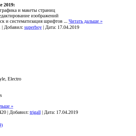
e 2019:
графика и макеты страниц
едактирование изображений
иск и систематизация шрифтов
...
Читать дальше »
 | Добавил:
superboy
| Дата:
17.04.2019
le, Electro
s
льше »
420 | Добавил:
trigall
| Дата:
17.04.2019
9)