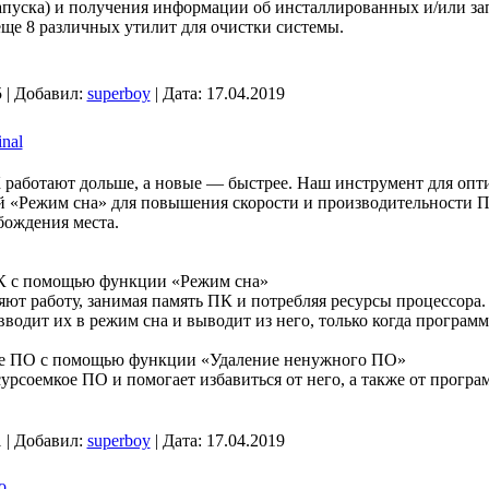
озапуска) и получения информации об инсталлированных и/или з
 еще 8 различных утилит для очистки системы.
 | Добавил:
superboy
| Дата:
17.04.2019
nal
 работают дольше, а новые — быстрее. Наш инструмент для оп
 «Режим сна» для повышения скорости и производительности П
бождения места.
ПК с помощью функции «Режим сна»
ют работу, занимая память ПК и потребляя ресурсы процессора
водит их в режим сна и выводит из него, только когда программ
ное ПО с помощью функции «Удаление ненужного ПО»
рсоемкое ПО и помогает избавиться от него, а также от програ
 | Добавил:
superboy
| Дата:
17.04.2019
o