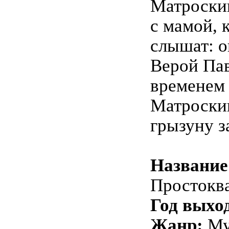
Матроскин
с мамой, к
слышат: о
Верой Па
временем
Матроски
грызуну 
Название
Простокв
Год выхо
Жанр:
Му