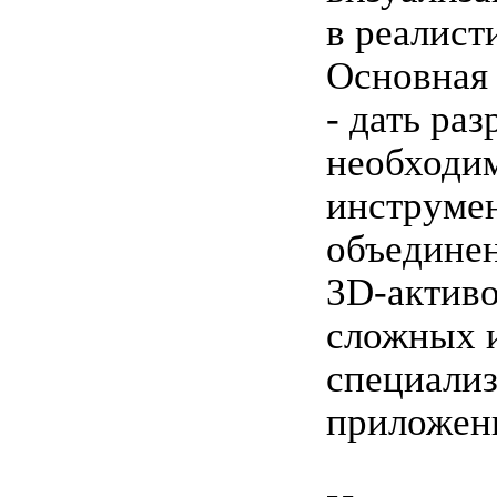
в реалист
Основная 
- дать ра
необходи
инструме
объединен
3D-активо
сложных 
специали
приложен