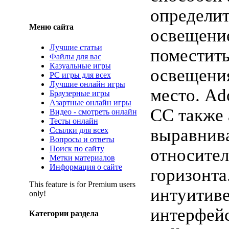
определи
Меню сайта
освещени
Лучшие статьи
поместить
Файлы для вас
Казуальные игры
освещени
PC игры для всех
Лучшие онлайн игры
место. Ad
Браузерные игры
Азартные онлайн игры
CC также 
Видео - смотреть онлайн
Тесты онлайн
выравнив
Ссылки для всех
Вопросы и ответы
Поиск по сайту
относител
Метки материалов
Информация о сайте
горизонта
This feature is for Premium users
интуитиве
only!
интерфей
Категории раздела