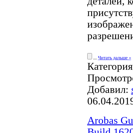
деталей, 
присутств
изображе
разрешен
...
Читать дальше »
Категори
Просмотро
Добавил:
06.04.201
Arobas Gui
Build 162