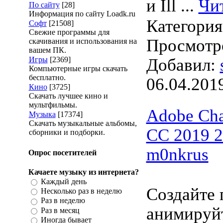
и Ill
...
Чи
По сайту
[28]
Информация по сайту Loadk.ru
Категори
Софт
[21508]
Свежие программы для
Просмотро
скачивания и использования на
вашем ПК.
Игры
[2369]
Добавил:
Компьютерные игры скачать
бесплатно.
06.04.201
Кино
[3725]
Скачать лучшее кино и
мультфильмы.
Adobe Cha
Музыка
[17374]
Скачать музыкальные альбомы,
CC 2019 2
сборники и подборки.
m0nkrus
Опрос посетителей
Качаете музыку из интернета?
Каждый день
Создайте 
Несколько раз в неделю
Раз в неделю
анимируйт
Раз в месяц
Иногда бывает