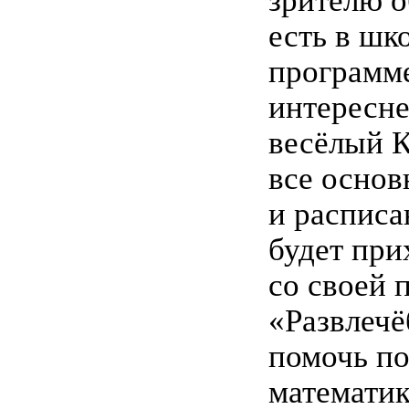
зрителю о
есть в шк
программе
интересн
весёлый К
все осно
и расписа
будет при
со своей 
«Развлечё
помочь по
математик