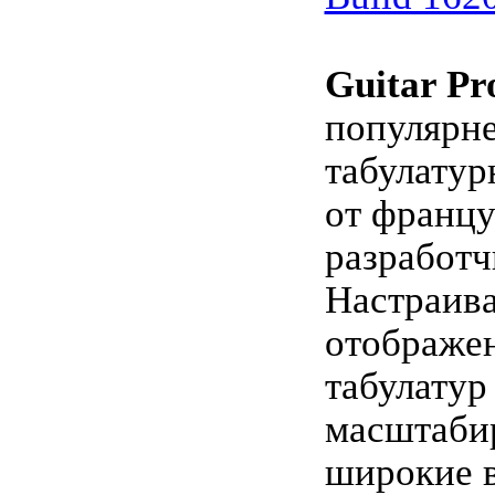
Guitar Pr
популярн
табулатур
от францу
разработч
Настраив
отображен
табулатур
масштаби
широкие 