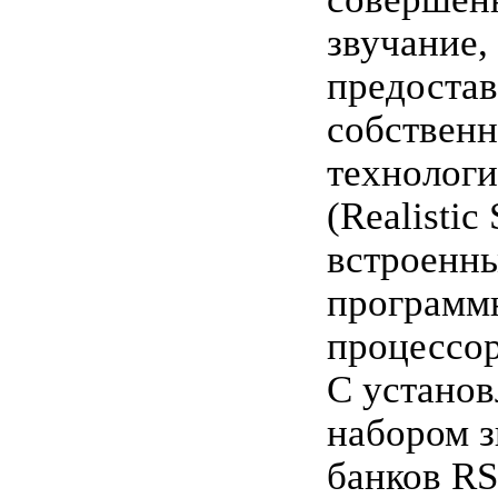
звучание,
предоста
собствен
технолог
(Realistic
встроенн
программ
процессо
С устано
набором 
банков RS