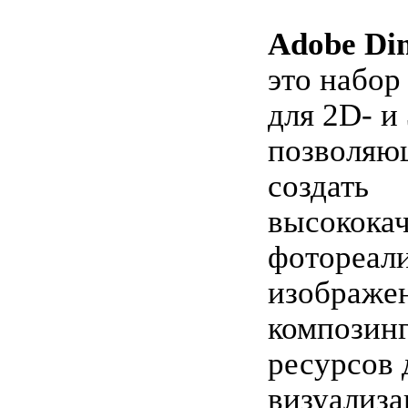
Adobe Di
это набор
для 2D- и
позволяю
создать
высокока
фотореал
изображе
композинг
ресурсов 
визуализа