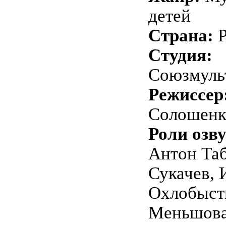
детей
Страна:
Студия:
Союзмуль
Режиссер
Солошенк
Роли озв
Антон Таб
Сукачев, 
Охлобыст
Меньшова