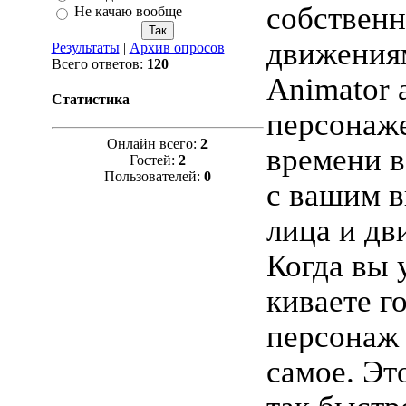
собствен
Не качаю вообще
движениям
Результаты
|
Архив опросов
Всего ответов:
120
Animator 
Статистика
персонаже
Онлайн всего:
2
времени в
Гостей:
2
Пользователей:
0
с вашим 
лица и дв
Когда вы 
киваете г
персонаж 
самое. Эт