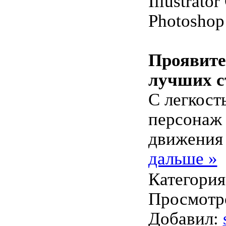
Illustrato
Photoshop
Проявите 
лучших с
С легкост
персонаж
движени
дальше »
Категори
Просмотро
Добавил: