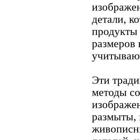
изображен
детали, к
продукты 
размеров 
учитываю
Эти трад
методы с
изображен
размыты, 
живописн