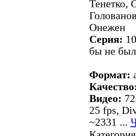
Тенетко, 
Голованов
Онежен
Серия:
10
бы не был
Формат:
Качество
Видео:
72
25 fps, Di
~2331
...
Ч
Категори