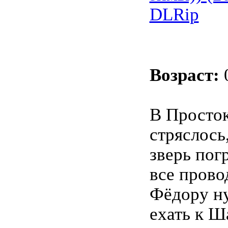
DLRip
Возраст:
В Просто
стряслось
зверь пог
все прово
Фёдору н
ехать к Ш