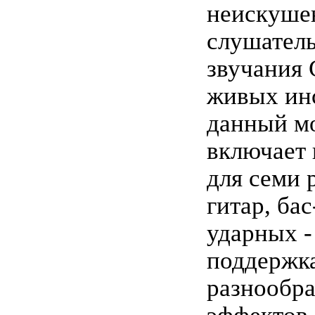
неискуше
слушатель
звучания G
живых ин
данный м
включает 
для семи 
гитар, ба
ударных -
поддержк
разнообр