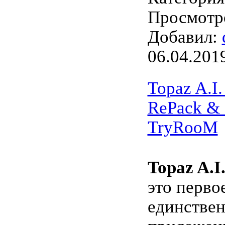
Просмотро
Добавил:
06.04.201
Topaz A.I.
RePack & 
TryRooM
Topaz A.I
это перво
единстве