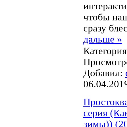
интеракти
чтобы наш
сразу бле
дальше »
Категори
Просмотро
Добавил:
06.04.201
Простокв
серия (Ка
зимы)) (2