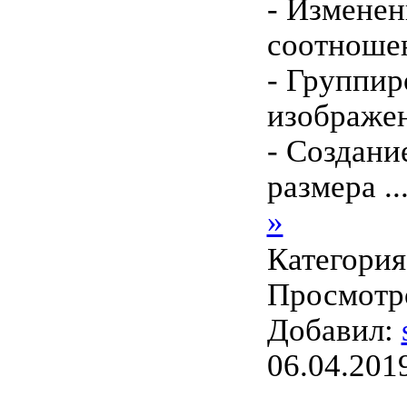
- Изменен
соотноше
- Группир
изображе
- Создани
размера
..
»
Категори
Просмотро
Добавил:
06.04.201