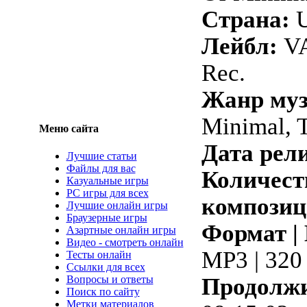
Страна:
Лейбл:
VA
Rec.
Жанр му
Minimal, 
Меню сайта
Дата рели
Лучшие статьи
Файлы для вас
Количест
Казуальные игры
PC игры для всех
композиц
Лучшие онлайн игры
Браузерные игры
Формат |
Азартные онлайн игры
Видео - смотреть онлайн
MP3 | 320
Тесты онлайн
Ссылки для всех
Вопросы и ответы
Продолжи
Поиск по сайту
Метки материалов