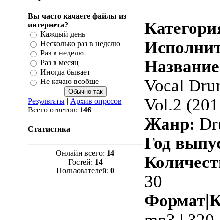
Вы часто качаете файлы из
Категори
интернета?
Каждый день
Исполнит
Несколько раз в неделю
Раз в неделю
Название
Раз в месяц
Иногда бывает
Vocal Dru
Не качаю вообще
Vol.2 (201
Результаты
|
Архив опросов
Всего ответов:
146
Жанр:
Dr
Статистика
Год выпу
Онлайн всего:
14
Количест
Гостей:
14
Пользователей:
0
30
Формат|К
mp3 | 320