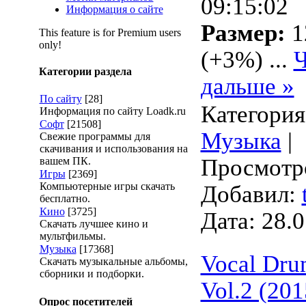
09:15:02
Информация о сайте
Размер:
1
This feature is for Premium users
only!
(+3%)
...
Ч
Категории раздела
дальше »
По сайту
[28]
Категория
Информация по сайту Loadk.ru
Софт
[21508]
Музыка
|
Свежие программы для
скачивания и использования на
Просмотро
вашем ПК.
Игры
[2369]
Компьютерные игры скачать
Добавил:
бесплатно.
Кино
[3725]
Дата:
28.0
Скачать лучшее кино и
мультфильмы.
Музыка
[17368]
Vocal Dru
Скачать музыкальные альбомы,
сборники и подборки.
Vol.2 (201
Опрос посетителей